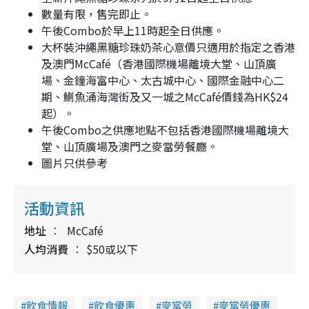
數量有限，售完即止。
午後
Combo
於早上
11
時起全日供應。
大杯裝沖繩黑糖珍珠奶茶心意價只適用於指定之香港
及澳門
McCafé
（香港國際機場離境大堂、山頂廣
場、金鐘海富中心、太古城中心、國際金融中心二
期、鰂魚涌海灣街及又一城之
McCafé
價錢為
HK$24
起）。
午後
Combo
之供應地點不包括香港國際機場離境大
堂、山頂廣場及澳門之麥當勞餐廳。
圖片只供參考
活動資訊
地址
McCafé
人均消費
$50或以下
飲食情報
飲食優惠
麥當勞
麥當勞優惠