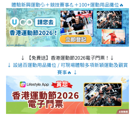
體驗新興運動💦＋競技賽事💪＋100+運動用品攤位🔥
↓ 【免費送】香港運動節2026電子門票！↓
↓ 設過百運動用品攤位 / 可現場體驗多項新穎運動及觀賞
賽事🔥 ↓