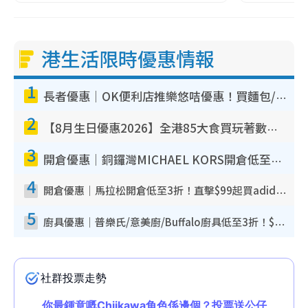
港生活限時優惠情報
1
長者優惠｜OK便利店推樂悠咭優惠！買麵包/牛奶/保健品拍卡即減
2
【8月生日優惠2026】全港85大食買玩著數攻略 自助餐/火鍋放題同行免費＋誠品/DONKI送現金券
3
開倉優惠｜銅鑼灣MICHAEL KORS開倉低至17折！直擊$500起買手袋/銀包/鞋款 必買經典Jet Set系列
4
開倉優惠｜馬拉松開倉低至3折！直擊$99起買adidas／New Balance／Puma鞋款 STANLEY保溫杯劈價至$119起
5
廚具優惠｜普樂氏/意美廚/Buffalo廚具低至3折！$89起買煎鍋／炒鑊／個人鍋 同場小家電激減至$99起