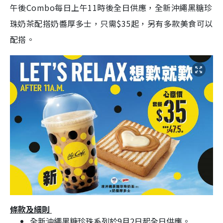
午後
Combo
每日上午
11
時後全日供應，全新
沖繩黑糖珍
珠奶茶
配搭奶醬厚多士，只需
$35
起，另有多款美食可以
配搭。
條款及細則
全新沖繩黑糖珍珠系列於
9
月
2
日起全日供應。