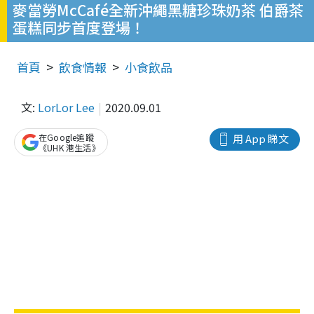
麥當勞McCafé全新沖繩黑糖珍珠奶茶 伯爵茶
蛋糕同步首度登場！
首頁
飲食情報
小食飲品
文:
LorLor Lee
2020.09.01
在Google追蹤
用 App 睇文
《UHK 港生活》