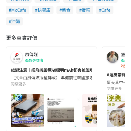
McCafe
快餐店
美食
蛋糕
Cafe
沖繩
更多真實評價
風傳媒
營養教
旅遊攻略
生
香港
旅遊注意｜搭飛機帶尿袋標明mAh都會被沒收😱出發前切記檢查「1
#連皮帶籽都
（文章由風傳媒授權轉載） 準備前往韓國旅遊的民眾，近期要特別留
夏天其中一種時
閱讀更多
閱讀更多