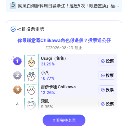
5
颱風白海豚料周日襲浙江！經歷5次「眼牆置換」極罕見 成登陸內地最長途颱風