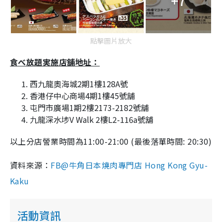
+7
點擊圖片放大
食べ放題実施店舖地址：
西九龍奧海城2期1樓128A號
香港仔中心商場4期1樓45號舖
屯門市廣場1期2樓2173-2182號舖
九龍深水埗V Walk 2樓L2-116a號舖
以上分店謍業時間為11:00-21:00 (最後落單時間: 20:30)
資料來源：
FB@牛角日本燒肉專門店 Hong Kong Gyu-
Kaku
活動資訊