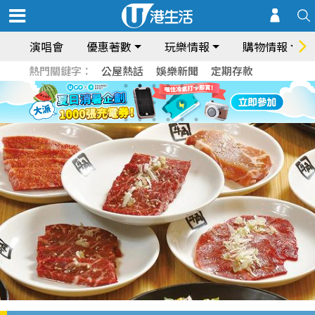
演唱會
優惠著數
玩樂情報
購物情報
熱門關鍵字：
公屋熱話
娛樂新聞
定期存款