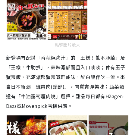
點擊圖片放大
新登場有配搭「香蒜燒烤汁」的「王樣！熊本豚腩」及
「王樣！牛肋扒」，蒜味濃郁而且入口啖啖；仲有玉子
蟹膏飯，充滿濃郁蟹膏嘅鮮甜味，配白飯伴吃一流。來
自日本新潟「雞爽肉(頸部)」，肉質爽彈美味；蔬菜類
還有「牛油露筍煙肉燒」選擇。甜品每日都有Häagen-
Dazs或Mövenpick雪糕供應。