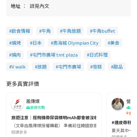
地址
詳見內文
飲食情報
牛角
牛角放題
牛角buffet
燒烤
日本
奧海城 Olympian City
美食
燒肉
屯門市廣場 tmt plaza
日式料理
V walk
放題
屯門市廣場
雪糕
甜品
更多真實評價
風傳媒
營養教
旅遊攻略
生
香港
旅遊注意｜搭飛機帶尿袋標明mAh都會被沒收😱出發前切記檢查「1
#連皮帶籽都
（文章由風傳媒授權轉載） 準備前往韓國旅遊的民眾，近期要特別留
夏天其中一種時
閱讀更多
閱讀更多