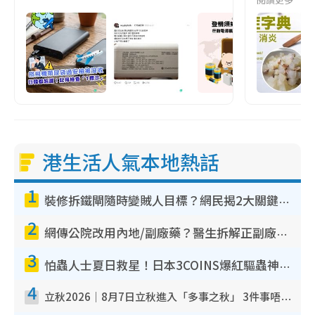
港生活人氣本地熱話
1
裝修拆鐵閘隨時變賊人目標？網民揭2大關鍵用途：裝新式等於白裝？附新舊鐵閘分別
2
網傳公院改用內地/副廠藥？醫生拆解正副廠分別 揭4類人換藥隨時出事
3
怕蟲人士夏日救星！日本3COINS爆紅驅蟲神器$45起 1招「全程免觸碰」輕鬆搞定小強
4
立秋2026｜8月7日立秋進入「多事之秋」 3件事唔做得！專家教6招開運 清枱頭／銀包納氣接好運