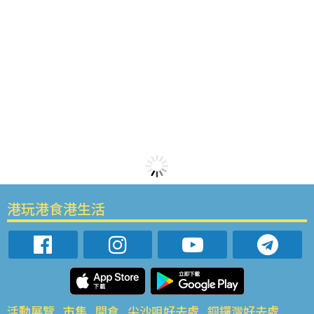
港玩港食港生活
活動展覽
市集
開倉
尖沙咀好去處
銅鑼灣好去處