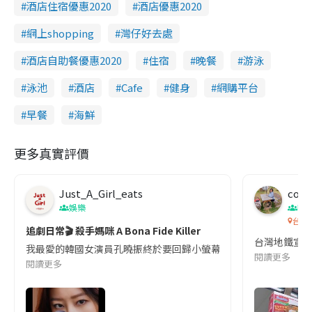
酒店住宿優惠2020
酒店優惠2020
網上shopping
灣仔好去處
酒店自助餐優惠2020
住宿
晚餐
游泳
泳池
酒店
Cafe
健身
網購平台
早餐
海鮮
更多真實評價
Just_A_Girl_eats
co c
娛樂
吹
台灣
追劇日常🎬 殺手媽咪 A Bona Fide Killer
台灣地鐵宣
我最愛的韓國女演員孔曉振終於要回歸小螢幕啦!這次的劇本改編自同名
閱讀更多
閱讀更多