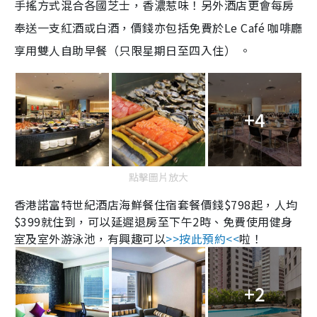
手搖方式混合各國芝士，香濃惹味！另外酒店更會每房
奉送一支紅酒或白酒，價錢亦包括免費於
Le Café
咖啡廳
享用雙人自助早餐（只限星期日至四入住）
。
+4
點擊圖片放大
香港諾富特世紀酒店海鮮餐住宿套餐價錢
$798
起，人均
$399
就住到，可以延遲退房至下午
2
時、免費使用健身
室及室外游泳池，有興趣可以
>>
按此預約
<<
啦！
+2