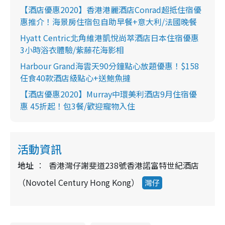
【酒店優惠2020】香港港麗酒店Conrad超抵住宿優
惠推介！海景房住宿包自助早餐+意大利/法國晚餐
Hyatt Centric北角維港凱悅尚萃酒店日本住宿優惠
3小時浴衣體驗/紫藤花海影相
Harbour Grand海雲天90分鐘點心放題優惠！$158
任食40款酒店級點心+送鮑魚撻
【酒店優惠2020】Murray中環美利酒店9月住宿優
惠 45折起！包3餐/歡迎寵物入住
活動資訊
地址
香港灣仔謝斐道238號香港諾富特世紀酒店
（Novotel Century Hong Kong）
灣仔