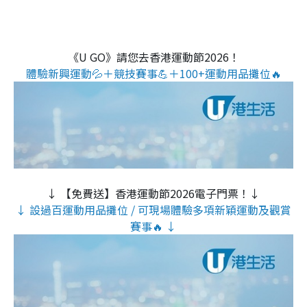
《U GO》請您去香港運動節2026！
體驗新興運動💦＋競技賽事💪＋100+運動用品攤位🔥
↓ 【免費送】香港運動節2026電子門票！↓
↓ 設過百運動用品攤位 / 可現場體驗多項新穎運動及觀賞
賽事🔥 ↓