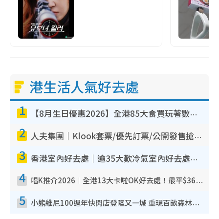
港生活人氣好去處
1
【8月生日優惠2026】全港85大食買玩著數攻略 自助餐/火鍋放題同行免費＋誠品/DONKI送現金券
2
人夫集團｜Klook套票/優先訂票/公開發售搶飛攻略！附票價.購票連結.場地座位表
3
香港室內好去處｜逾35大歎冷氣室內好去處推介 室內活動免費避雨無懼落雨
4
唱K推介2026︱全港13大卡啦OK好去處！最平$36起 日文K都有！(附地址+收費詳情)
5
小熊維尼100週年快閃店登陸又一城 重現百畝森林經典場景／獨家限定盲盒登場／專屬DIY香水