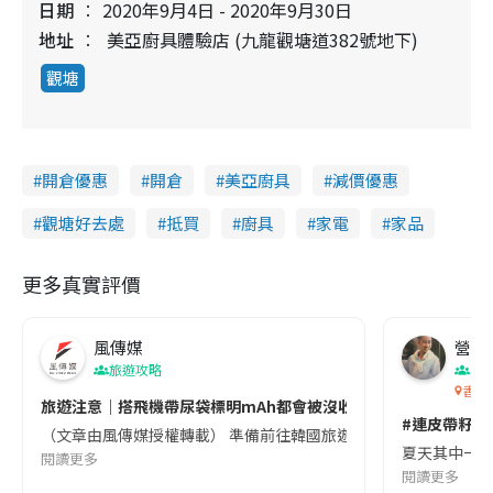
日期
2020年9月4日 - 2020年9月30日
地址
美亞廚具體驗店 (九龍觀塘道382號地下)
觀塘
開倉優惠
開倉
美亞廚具
減價優惠
觀塘好去處
抵買
廚具
家電
家品
更多真實評價
風傳媒
營養教
旅遊攻略
生
香港
旅遊注意｜搭飛機帶尿袋標明mAh都會被沒收😱出發前切記檢查「1
#連皮帶籽都
（文章由風傳媒授權轉載） 準備前往韓國旅遊的民眾，近期要特別留
夏天其中一種時
閱讀更多
閱讀更多