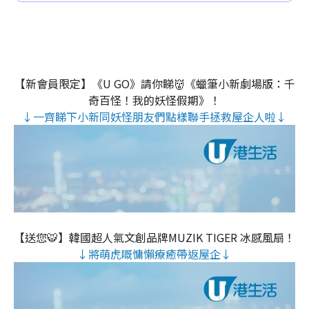
【新會員限定】《U GO》請你睇👹《蠟筆小新劇場版：千
奇百怪！我的妖怪假期》！
↓一齊睇下小新同妖怪朋友們點樣聯手拯救屋企人啦↓
【送您🐯】韓國超人氣文創品牌MUZIK TIGER 冰感風扇！
↓將萌虎嘅慵懶療癒帶返屋企↓