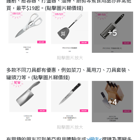
鑊剷、壓蓉器、打蛋器、油掃、廚剪等煮食用品亦非常抵
買，最平$19起。(點擊圖片睇價錢)
+5
點擊圖片放大
多款不同刀具都有優惠，例如菜刀、萬用刀、刀具套裝、
罐頭刀等。(點擊圖片睇價錢)
+4
點擊圖片放大
有興趣的朋友可到美亞廚具體驗店或
>網店<
選購及更睇多