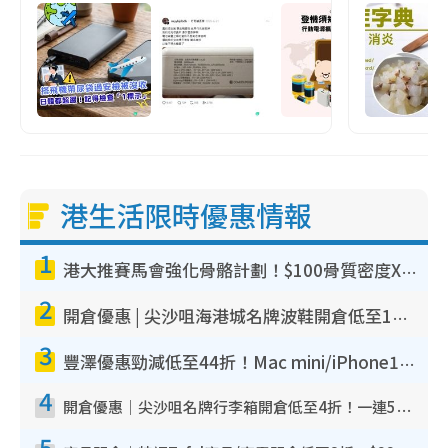
港生活限時優惠情報
1
港大推賽馬會強化骨骼計劃！$100骨質密度X光檢查 完成免費運動訓練送超市禮券！附參加資格
2
開倉優惠 | 尖沙咀海港城名牌波鞋開倉低至1折！On鞋$899起／Joy&Peace鞋履$98起
3
豐澤優惠勁減低至44折！Mac mini/iPhone17Pro大減價！廚房家電$220起
4
開倉優惠｜尖沙咀名牌行李箱開倉低至4折！一連5日 American Tourister/ace./Hallmark $200起！
5