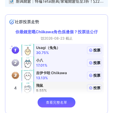
廚具開倉｜特福Tefal廚具/家電開倉低至3折！$220起買平底鍋/炒鑊/湯煲！電飯煲/吸塵機/燙斗$418起