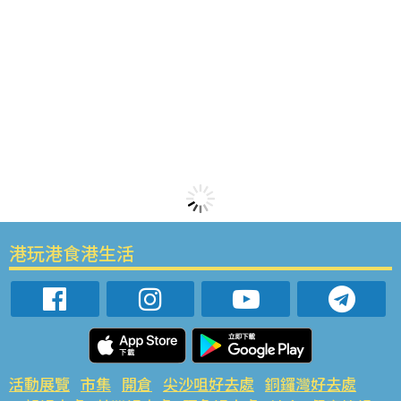
港玩港食港生活
活動展覽
市集
開倉
尖沙咀好去處
銅鑼灣好去處