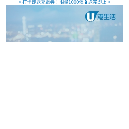
> 打卡即送充電券！限量1000張🔋送完即止 <