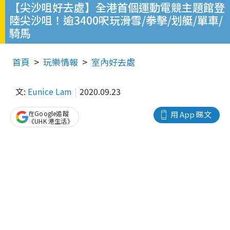
【尖沙咀好去處】全港首個運動電競主題館登
陸尖沙咀！逾3400呎玩滑雪/拳擊/划艇/單車/
騎馬
首頁
玩樂情報
室內好去處
文:
Eunice Lam
2020.09.23
在Google追蹤
用 App 睇文
《UHK 港生活》