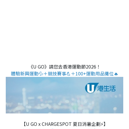
《U GO》請您去香港運動節2026！
體驗新興運動💦＋競技賽事💪＋100+運動用品攤位🔥
【U GO x CHARGESPOT 夏日消暑企劃⚡】