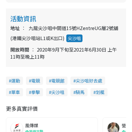
活動資訊
地址
九龍尖沙咀中間道15號HZentreUG層2號舖
(港鐵尖沙咀站L1或K出口)
尖沙咀
開放時間
2020年9月下旬至2021年6月30日 上午
11時至晚上11時
運動
電競
電競館
尖沙咀好去處
單車
拳擊
尖沙咀
騎馬
划艇
更多真實評價
風傳媒
營養教
旅遊攻略
生