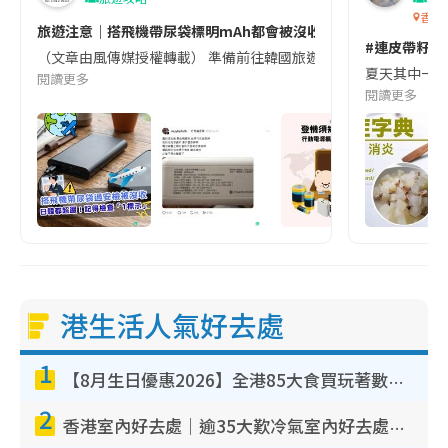
香港
旅遊注意｜搭飛機帶尿袋標明mAh都會被沒收😱出發前切記檢查「1
#連皮帶籽都
（文章由風傳媒授權轉載） 準備前往韓國旅遊的民眾，近期要特別留
夏天其中一種時
閱讀更多
閱讀更多
港生活人氣好去處
1
【8月生日優惠2026】全港85大食買玩著數攻略 自助餐/火鍋放題同行免費＋誠品/DONKI送現金券
2
香港室內好去處｜逾35大歎冷氣室內好去處推介 室內活動免費避雨無懼落雨