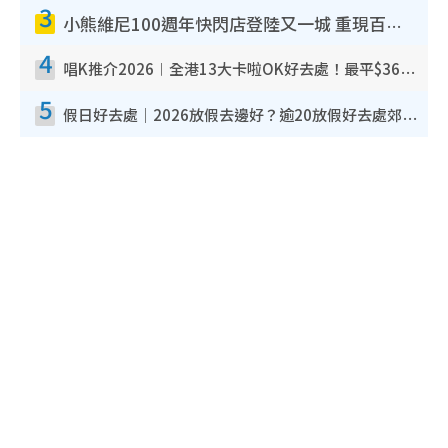
3
小熊維尼100週年快閃店登陸又一城 重現百畝森林經典場景／獨家限定盲盒登場／專屬DIY香水
4
唱K推介2026︱全港13大卡啦OK好去處！最平$36起 日文K都有！(附地址+收費詳情)
5
假日好去處｜2026放假去邊好？逾20放假好去處郊外/秘景 休閒半日或一日遊