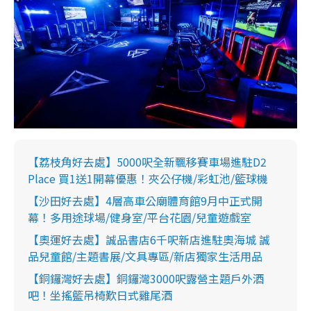
【荔枝角好去處】5000呎全新飄移賽車場進駐D2
Place 買1送1開幕優惠！夾公仔機/彩虹池/籃球機
【沙田好去處】4層高車公廟體育館9月中正式開
幕！多用途球場/健身室/平台花園/兒童遊戲室
【奧運好去處】誠品書店6千呎新店進駐奧海城 誠
品兒童館/主題書展/文具專區/新店獨家生活用品
【銅鑼灣好去處】銅鑼灣3000呎露營主題戶外酒
吧！坐搖籃吊椅歎日式雞尾酒