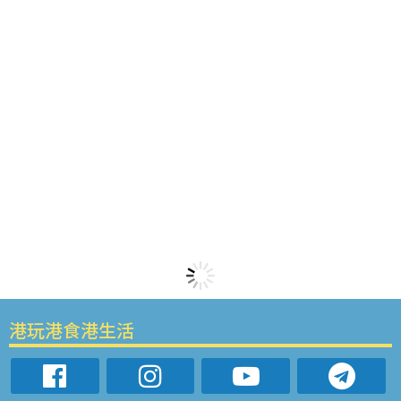
港玩港食港生活