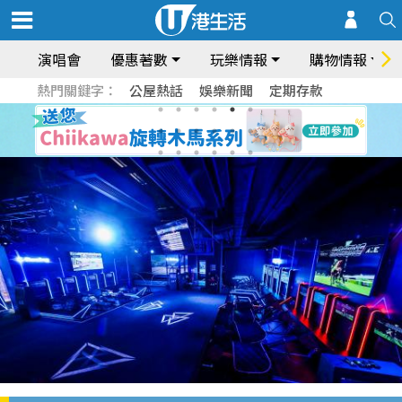
演唱會
優惠著數
玩樂情報
購物情報
熱門關鍵字：
公屋熱話
娛樂新聞
定期存款