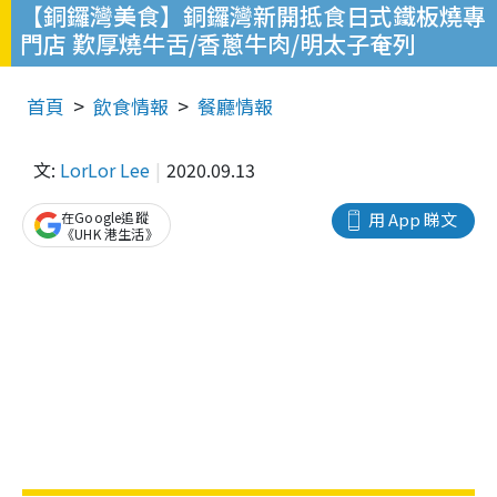
【銅鑼灣美食】銅鑼灣新開抵食日式鐵板燒專
門店 歎厚燒牛舌/香蔥牛肉/明太子奄列
首頁
飲食情報
餐廳情報
文:
LorLor Lee
2020.09.13
在Google追蹤
用 App 睇文
《UHK 港生活》