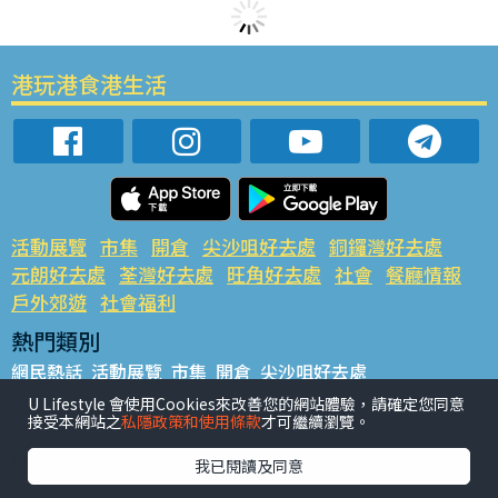
港玩港食港生活
活動展覽
市集
開倉
尖沙咀好去處
銅鑼灣好去處
元朗好去處
荃灣好去處
旺角好去處
社會
餐廳情報
戶外郊遊
社會福利
熱門類別
網民熱話
活動展覽
市集
開倉
尖沙咀好去處
銅鑼灣好去處
元朗好去處
荃灣好去處
旺角好去處
社會
U Lifestyle 會使用Cookies來改善您的網站體驗，請確定您同意
接受本網站之
私隱政策和使用條款
才可繼續瀏覽。
餐廳情報
戶外郊遊
熱門標籤
我已閱讀及同意
#UGO搵好去處
#人氣活動推介
#美食社群熱話