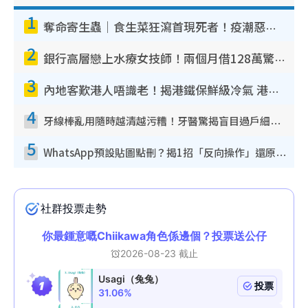
1
奪命寄生蟲｜食生菜狂瀉首現死者！疫潮惡化錄1.8萬宗病例 揭洗菜3大謬誤
2
銀行高層戀上水療女技師！兩個月借128萬驚覺「沉船」沉落火海 揭背後疑似邪教操控賣淫
3
內地客歎港人唔識老！揭港鐵保鮮級冷氣 港人求放過：咪投訴
4
牙線棒亂用隨時越清越污糟！牙醫驚揭盲目過戶細菌恐致蛀牙：呢種先係日常真保養
5
WhatsApp預設貼圖點刪？揭1招「反向操作」還原簡潔介面 附3步實測教學