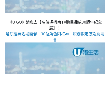
《U GO》請您去【名偵探柯南TV動畫播放30週年紀念
展】！
還原經典名場面📹＋30位角色同框📸＋原創限定感謝劇場
🍿