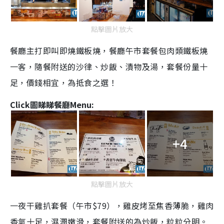
點擊圖片放大
餐廳主打即叫即燒鐵板燒，餐廳午市套餐包肉類鐵板燒
一客，隨餐附送的沙律、炒飯、漬物及湯，套餐份量十
足，價錢相宜，為抵食之選！
Click圖睇睇餐廳Menu:
+4
點擊圖片放大
一夜干雞扒套餐（午市$79），雞皮烤至焦香薄脆，雞肉
香氣十足，濕潤嫩滑，套餐附送的為炒飯，粒粒分明。