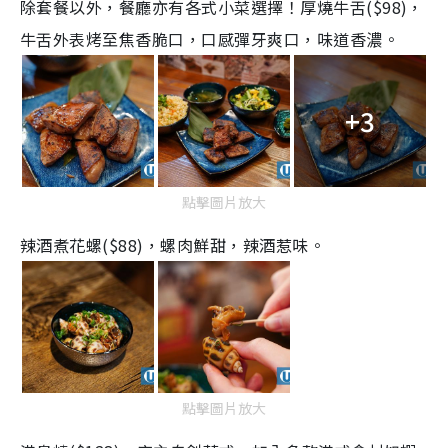
除套餐以外，餐廳亦有各式小菜選擇！厚燒牛舌($98)，
牛舌外表烤至焦香脆口，口感彈牙爽口，味道香濃。
+3
點擊圖片放大
辣酒煮花螺($88)，螺肉鮮甜，辣酒惹味。
點擊圖片放大