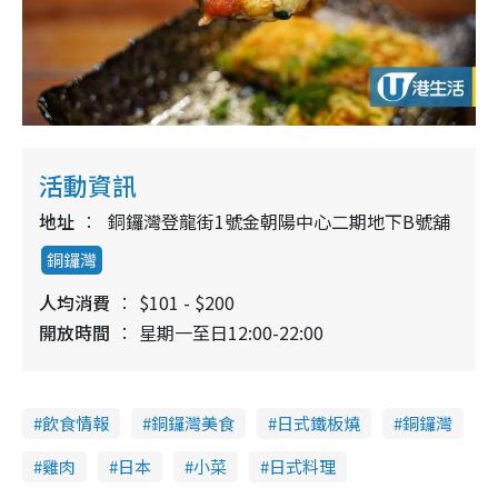
活動資訊
地址
銅鑼灣登龍街1號金朝陽中心二期地下B號舖
銅鑼灣
人均消費
$101 - $200
開放時間
星期一至日12:00-22:00
飲食情報
銅鑼灣美食
日式鐵板燒
銅鑼灣
雞肉
日本
小菜
日式料理