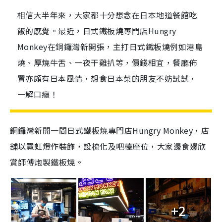
相信大半年來，大家都十分想念在日本地道餐館吃
飯的感覺。最近，日式鐵板燒專門店Hungry
Monkey在銅鑼灣新開張，主打日式鐵板燒例如港島
燒、厚燒牛舌、一夜干雞扒等，價錢相宜，餐廳佈
置亦頗有日本風情，想食日本菜的朋友不妨試試，
一解口癮！
銅鑼灣新開一間日式鐵板燒專門店Hungry Monkey，店
舖以霓虹燈作裝飾，設梳化及吧檯座位，大家邊食邊欣
賞師傅炮製鐵板燒。
+2