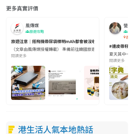
更多真實評價
風傳媒
營養教
旅遊攻略
生
香港
旅遊注意｜搭飛機帶尿袋標明mAh都會被沒收😱出發前切記檢查「1
#連皮帶籽都
（文章由風傳媒授權轉載） 準備前往韓國旅遊的民眾，近期要特別留
夏天其中一種時
閱讀更多
閱讀更多
港生活人氣本地熱話