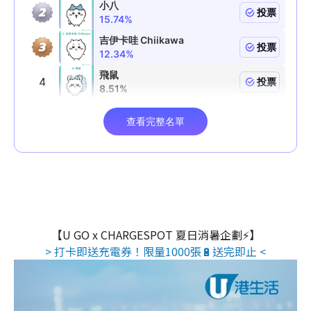
【U GO x CHARGESPOT 夏日消暑企劃⚡】
> 打卡即送充電券！限量1000張🔋送完即止 <