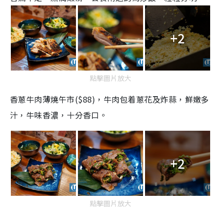
+2
點擊圖片放大
香蔥牛肉薄燒午市($88)，牛肉包着蔥花及炸蒜，鮮嫩多
汁，牛味香濃，十分香口。
+2
點擊圖片放大