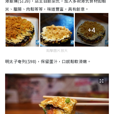
港島燒($128)，店主自創菜式，加入多款港式食材如蝦
米、臘腸、肉鬆等等，味道豐富，具有創意。
+4
點擊圖片放大
明太子奄列($98)，保留蛋汁，口感鬆軟滑嫩。