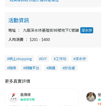
活動資訊
地址
九龍深水埗基隆街98號地下C號舖
深水埗
人均消費
$201 - $400
網上shopping
DIY
工作坊
深水埗
咖啡
網購平台
興趣
好去處
更多真實評價
風傳媒
營養教
旅遊攻略
生
香港