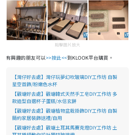
點擊圖片放大
有興趣的朋友可以
>>
按此
<<
到
KLOOK
平台購買。
【灣仔好去處】灣仔玩夢幻吹玻璃DIY工作坊 自製
星空首飾/粉嫩色水杯
【觀塘好去處】觀塘韓式天然手工皂DIY工作坊 多
款造型自選杯子蛋糕/水信玄餅
【觀塘好去處】觀塘植物盆栽掛飾DIY工作坊 自製
簡約家居裝飾送禮/自用
【觀塘好去處】觀塘土耳其馬賽克燈DIY工作坊 土
耳其導師教你設計獨特玻璃燈