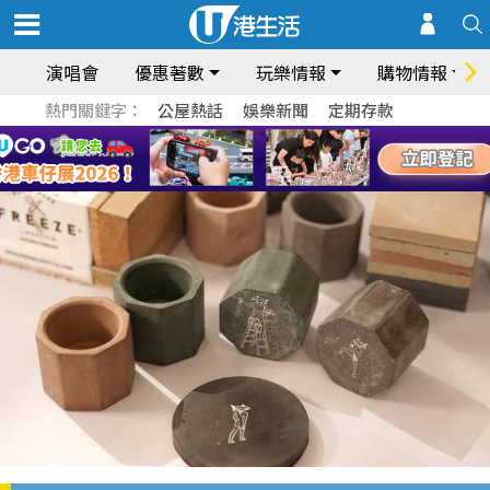
演唱會
優惠著數
玩樂情報
購物情報
熱門關鍵字：
公屋熱話
娛樂新聞
定期存款