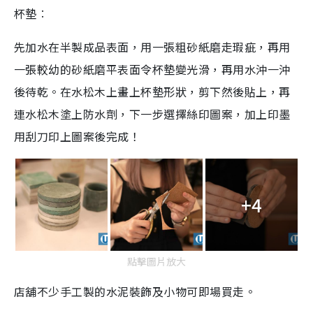
杯墊︰
先加水在半製成品表面，用一張粗砂紙磨走瑕疵，再用
一張較幼的砂紙磨平表面令杯墊變光滑，再用水沖一沖
後待乾。在水松木上畫上杯墊形狀，剪下然後貼上，再
連水松木塗上防水劑，下一步選擇絲印圖案，加上印墨
用刮刀印上圖案後完成！
+4
點擊圖片放大
店舖不少手工製的水泥裝飾及小物可即場買走。