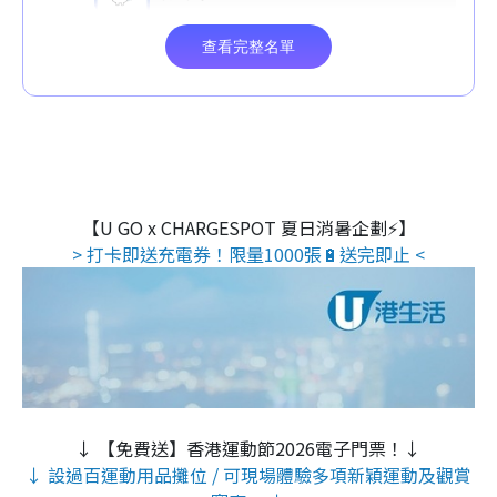
【U GO x CHARGESPOT 夏日消暑企劃⚡】
> 打卡即送充電券！限量1000張🔋送完即止 <
↓ 【免費送】香港運動節2026電子門票！↓
↓ 設過百運動用品攤位 / 可現場體驗多項新穎運動及觀賞