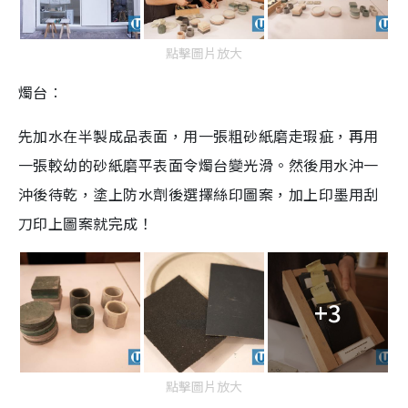
點擊圖片放大
燭台︰
先加水在半製成品表面，用一張粗砂紙磨走瑕疵，再用
一張較幼的砂紙磨平表面令燭台變光滑。然後用水沖一
沖後待乾，塗上防水劑後選擇絲印圖案，加上印墨用刮
刀印上圖案就完成！
+3
點擊圖片放大