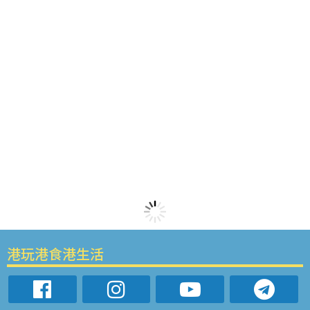
港玩港食港生活