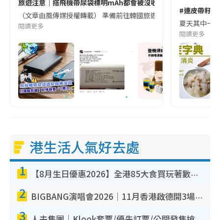
旅遊注意｜搭飛機帶尿袋標明mAh都會被沒收😱出發前切記檢查「1
#連皮帶籽都
（文章由風傳媒授權轉載） 準備前往韓國旅遊的民眾，近期要特別留
夏天其中一種時
閱讀更多
閱讀更多
港生活人氣好去處
1
【8月生日優惠2026】全港85大食買玩著數攻略 自助餐/火鍋放題同行免費＋誠品/DONKI送現金券
2
BIGBANG演唱會2026｜11月香港啟德開3場！實名制VIP申請、優先購票攻略
3
人夫集團｜Klook套票/優先訂票/公開發售搶飛攻略！附票價.購票連結.場地座位表