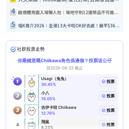
4
啟德體育園入場懶人包︱場地守則12違禁品不可進場准帶細水樽但全場禁樽蓋！應援牌有限制！
5
唱K推介2026︱全港13大卡啦OK好去處！最平$36起 日文K都有！(附地址+收費詳情)