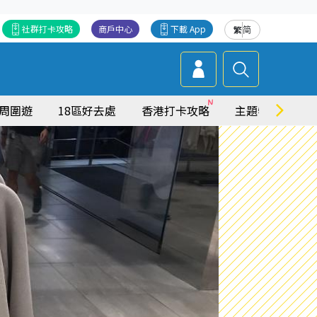
社群打卡攻略
商戶中心
下載 App
繁
简
周圍遊
18區好去處
香港打卡攻略
主題特集