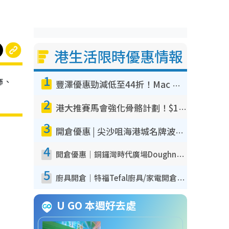
港生活限時優惠情報
1
飾、
豐澤優惠勁減低至44折！Mac mini/iPhone17Pro大減價！廚房家電$220起
2
港大推賽馬會強化骨骼計劃！$100骨質密度X光檢查 完成免費運動訓練送超市禮券！附參加資格
3
開倉優惠 | 尖沙咀海港城名牌波鞋開倉低至1折！On鞋$899起／Joy&Peace鞋履$98起
4
開倉優惠｜銅鑼灣時代廣場Doughnut/Campo Marzio開倉低至1折！背囊、書包、手袋劈價$200起
5
廚具開倉｜特福Tefal廚具/家電開倉低至3折！$220起買平底鍋/炒鑊/湯煲！電飯煲/吸塵機/燙斗$418起
U GO 本週好去處