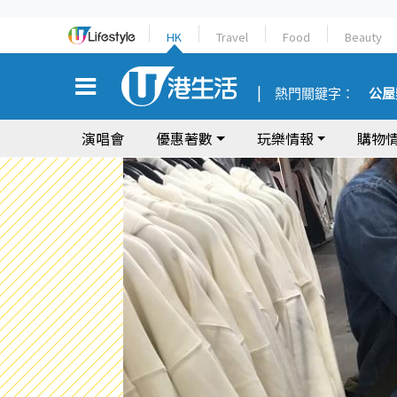
HK
Travel
Food
Beauty
熱門關鍵字：
公屋
演唱會
優惠著數
玩樂情報
購物