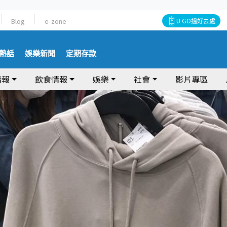
Blog
e-zone
U GO搵好去處
熱話
娛樂新聞
定期存款
情報
飲食情報
娛樂
社會
影片專區