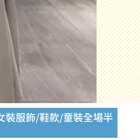
女裝服飾/鞋款/童裝全場半