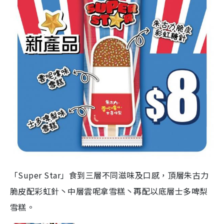
「Super Star」食到三層不同滋味及口感，頂層朱古力
脆皮配彩虹針丶中層雲呢拿雪糕丶再配以底層士多啤梨
雪糕。