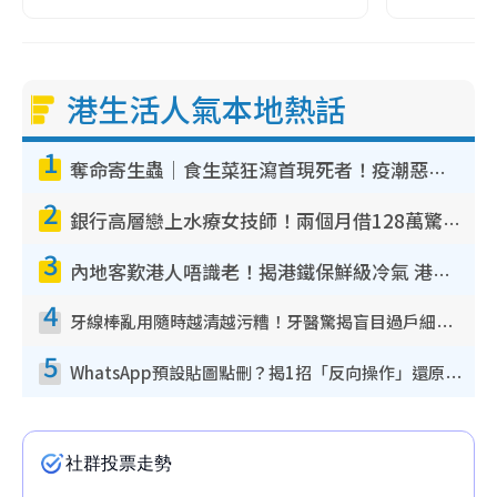
港生活人氣本地熱話
1
奪命寄生蟲｜食生菜狂瀉首現死者！疫潮惡化錄1.8萬宗病例 揭洗菜3大謬誤
2
銀行高層戀上水療女技師！兩個月借128萬驚覺「沉船」沉落火海 揭背後疑似邪教操控賣淫
3
內地客歎港人唔識老！揭港鐵保鮮級冷氣 港人求放過：咪投訴
4
牙線棒亂用隨時越清越污糟！牙醫驚揭盲目過戶細菌恐致蛀牙：呢種先係日常真保養
5
WhatsApp預設貼圖點刪？揭1招「反向操作」還原簡潔介面 附3步實測教學