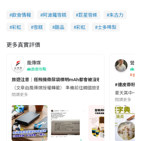
飲食情報
阿波羅雪糕
巨星雪條
朱古力
彩虹
雪糕
甜品
彩虹
士多啤梨
更多真實評價
風傳媒
營養教
旅遊攻略
生
香港
旅遊注意｜搭飛機帶尿袋標明mAh都會被沒收😱出發前切記檢查「1
#連皮帶籽都
（文章由風傳媒授權轉載） 準備前往韓國旅遊的民眾，近期要特別留
夏天其中一種時
閱讀更多
閱讀更多