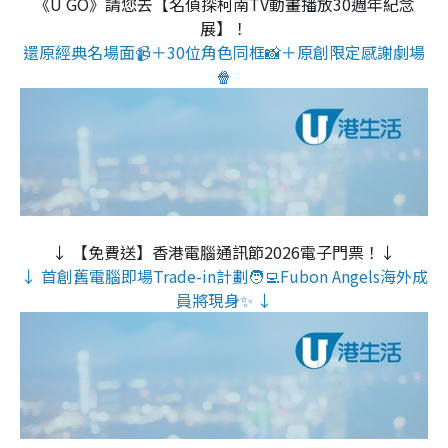
《U GO》請您去【名偵探柯南TV動畫播放30週年紀念
展】！
還原經典名場面📹＋30位角色同框📸＋原創限定感謝劇場
🍿
↓ 【免費送】香港電腦通訊節2026電子門票！↓
↓ 首創舊電腦即場Trade-in計劃🧑‍💻Fubon Angels海外成
員將現身✨ ↓