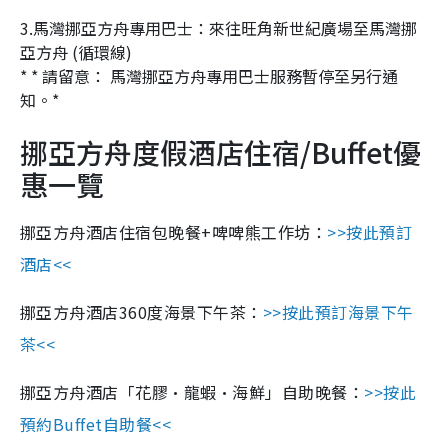
3.
馬灣挪亞方舟專用巴士：
來往
旺角新世紀廣場至馬灣挪
亞方舟 (循環線)
* * 請留意：
馬灣挪亞方舟專用
巴士服務暫停至另行通
知。*
挪亞方舟度假酒店住宿/Buffet優
惠一覽
挪亞方舟
酒店住宿包晚餐+啤啤熊工作坊：
>>按此預訂
酒店<<
挪亞方舟
酒店360度海景下午茶：
>>
按此預訂海景下午
茶
<<
挪亞方舟酒店
「花膠
•
龍蝦
•
海鮮」自助晚餐：
>>按此
預約Buffet自助餐<<