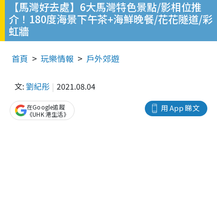
【馬灣好去處】6大馬灣特色景點/影相位推
介！180度海景下午茶+海鮮晚餐/花花隧道/彩
虹牆
首頁
玩樂情報
戶外郊遊
文:
劉紀彤
2021.08.04
在Google追蹤
用 App 睇文
《UHK 港生活》