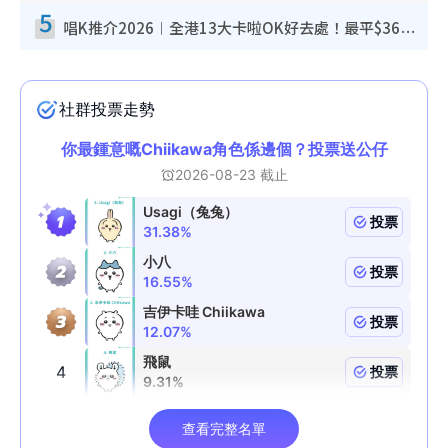
5
唱K推介2026︱全港13大卡啦OK好去處！最平$36起 日文K都有！(附地址+收費詳情)