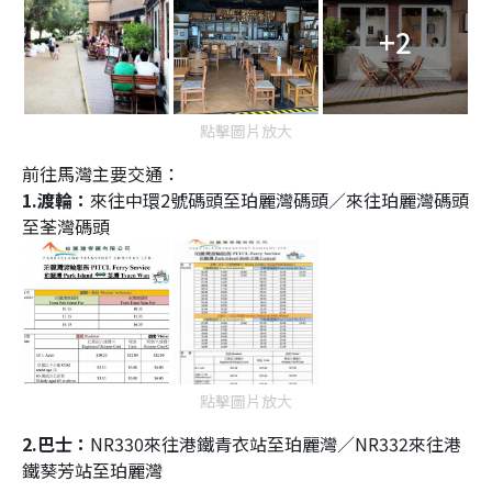
+2
點擊圖片放大
前往馬灣主要交通：
1.渡輪：
來往中環2號碼頭至珀麗灣碼頭／來往珀麗灣碼頭
至荃灣碼頭
點擊圖片放大
2.巴士：
NR330來往
港鐵青衣站至珀麗灣／
NR332
來往
港
鐵葵芳站至珀麗灣