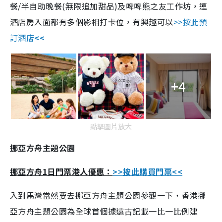
餐/半自助晚餐(無限追加甜品)及啤啤熊之友工作坊，連
酒店房入面都有多個影相打卡位，有興趣可以
>>按此預
訂酒
店<<
+4
點擊圖片放大
挪亞方舟主題公園
挪亞方舟1日門票港人優惠：
>>按此購買門票<<
入到馬灣當然要去挪亞方舟主題公園參觀一下，香港挪
亞方舟主題公園為全球首個據遠古記載一比一比例建