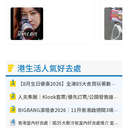
港生活人氣好去處
1
【8月生日優惠2026】全港85大食買玩著數攻略 自助餐/火鍋放題同行免費＋誠品/DONKI送現金券
2
人夫集團｜Klook套票/優先訂票/公開發售搶飛攻略！附票價.購票連結.場地座位表
3
BIGBANG演唱會2026｜11月香港啟德開3場！實名制VIP申請、優先購票攻略
4
香港室內好去處｜逾35大歎冷氣室內好去處推介 室內活動免費避雨無懼落雨