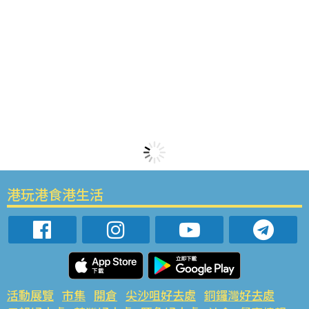
港玩港食港生活
活動展覽
市集
開倉
尖沙咀好去處
銅鑼灣好去處