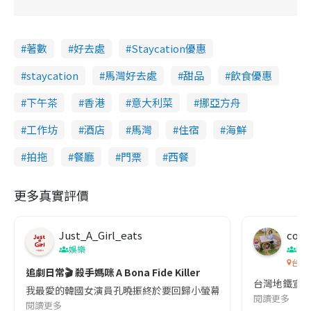
著數
好去處
Staycation優惠
staycation
馬灣好去處
甜品
飲食優惠
下午茶
香港
意大利菜
挪亞方舟
工作坊
酒店
馬灣
住宿
海鮮
拍拖
餐廳
門票
西餐
更多真實評價
Just_A_Girl_eats
co c
娛樂
吹
台灣
追劇日常🎬 殺手媽咪 A Bona Fide Killer
台灣地鐵宣
我最愛的韓國女演員孔曉振終於要回歸小螢幕啦!這次的劇本改編自同名
閱讀更多
閱讀更多