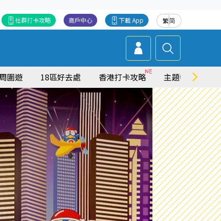
社群打卡攻略
商戶中心
下載 App
繁
简
周圍遊
18區好去處
香港打卡攻略
主題特集