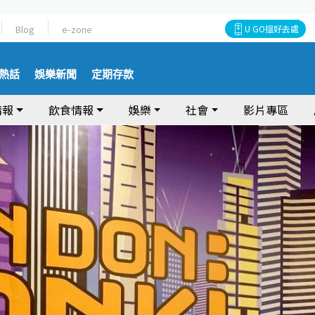
Blog
e-zone
U GO搵好去處
熱話
娛樂新聞
定期存款
情報
飲食情報
娛樂
社會
影片專區