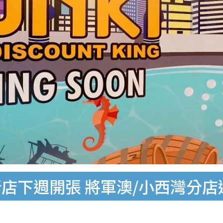
中環新店下週開張 將軍澳/小西灣