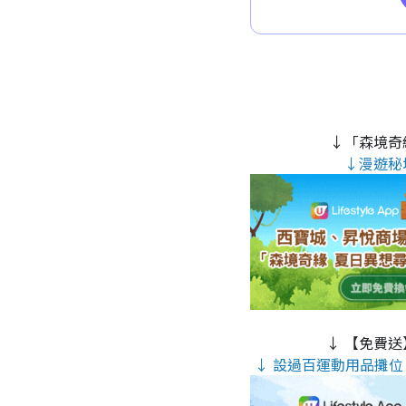
↓「森境奇
↓漫遊秘
↓ 【免費送
↓ 設過百運動用品攤位 