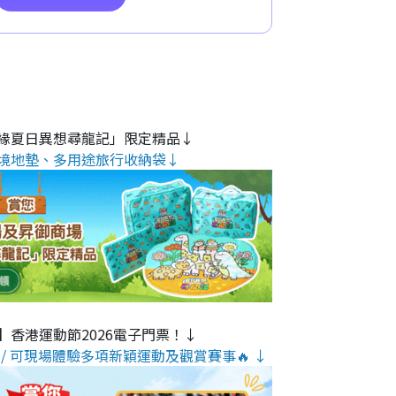
緣夏日異想尋龍記」限定精品↓
境地墊、多用途旅行收納袋↓
】香港運動節2026電子門票！↓
/ 可現場體驗多項新穎運動及觀賞賽事🔥 ↓