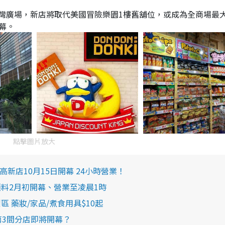
商場藍灣廣場，新店將取代美國冒險樂園1樓舊舖位，或成為全商場最
開幕。
點擊圖片放大
高新店10月15日開幕 24小時營業！
預料2月初開幕、營業至凌晨1時
價區 藥妝/家品/煮食用具$10起
第3間分店即將開幕？