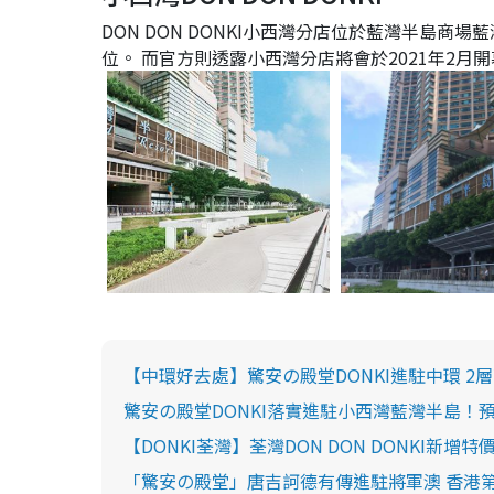
DON DON DONKI小西灣分店位於藍灣半島
位。 而官方則透露小西灣分店將會於2021年2月
【中環好去處】驚安の殿堂DONKI進駐中環 2層
驚安の殿堂DONKI落實進駐小西灣藍灣半島！
【DONKI荃灣】荃灣DON DON DONKI新增特
「驚安の殿堂」唐吉訶德有傳進駐將軍澳 香港