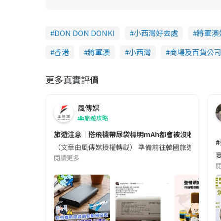
DON DON DONKI
小西灣好去處
將軍澳
香港
將軍澳
小西灣
商場及百貨公
更多真實評價
風傳媒
旅遊攻略
旅遊注意｜搭飛機帶尿袋標明mAh都會被沒收😱出發前
（文章由風傳媒授權轉載） 準備前往韓國旅遊的民眾，
夏
閱讀更多