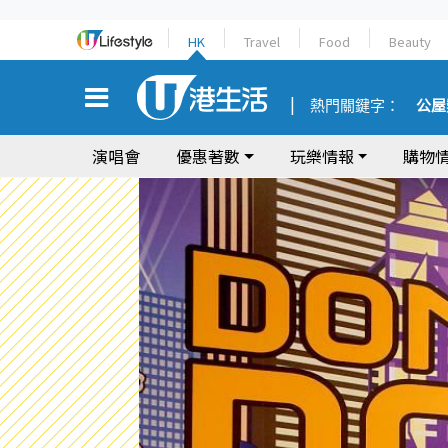
HK
Travel
Food
Beauty
熱門關鍵字：
公屋
演唱會
優惠著數
玩樂情報
購物