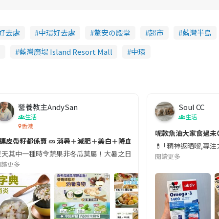
好去處
中環好去處
驚安の殿堂
超市
藍灣半島
司
藍灣廣場 Island Resort Mall
中環
營養教主AndySan
Soul CC
生活
生活
香港
切記檢查「1標示」🚨
呢款魚油大家食過未
#連皮帶籽都係寶 🥒 消暑＋減肥＋美白＋降血脂
近期要特別留意隨身行李中的行動電源。一名旅客日前在機場安檢時，明明攜
💊 ｢精神返晒嚟,專
天其中一種時令蔬果非冬瓜莫屬！大暑之日，點都要飲碗冬瓜湯消暑解渴！除了解暑，冬瓜仲有
閱讀更多
閱讀更多