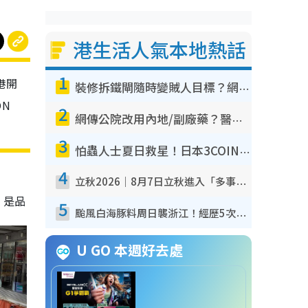
港生活人氣本地熱話
1
港開
裝修拆鐵閘隨時變賊人目標？網民揭2大關鍵用途：裝新式等於白裝？附新舊鐵閘分別
N
2
網傳公院改用內地/副廠藥？醫生拆解正副廠分別 揭4類人換藥隨時出事
3
怕蟲人士夏日救星！日本3COINS爆紅驅蟲神器$45起 1招「全程免觸碰」輕鬆搞定小強
4
立秋2026｜8月7日立秋進入「多事之秋」 3件事唔做得！專家教6招開運 清枱頭／銀包納氣接好運
，是品
5
颱風白海豚料周日襲浙江！經歷5次「眼牆置換」極罕見 成登陸內地最長途颱風
U GO 本週好去處