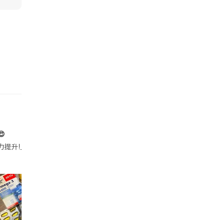

帶的行動電源機身已標示「10000mAh」，卻仍被要求當場丟棄，讓他
注力提升!｣ 長時間對住電腦､剪片寫稿,成日覺得眼睛乾澀､腦袋好似｢斷線｣｡試咗
好多鮮為人知嘅好處：減肥、消水腫、降血脂、美白養顏👇 冬瓜5大功效✨ 1️⃣ 利尿