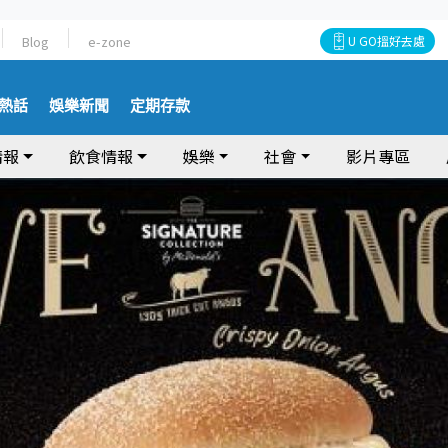
Blog
e-zone
U GO搵好去處
熱話
娛樂新聞
定期存款
情報
飲食情報
娛樂
社會
影片專區