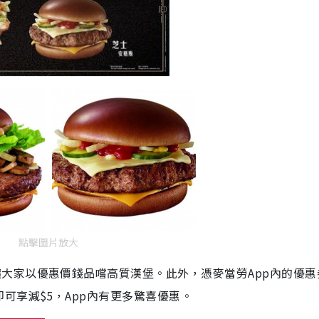
點擊圖片放大
讓大家以優惠價錢品嚐高質漢堡。此外，憑麥當勞
App
內的優惠
即可享減
$5
，
App
內有更多驚
喜
優
惠。