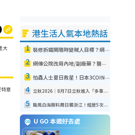
港生活人氣本地熱話
1
堡大
裝修拆鐵閘隨時變賊人目標？網民揭2大關鍵用途：裝新式等於白裝？附新舊鐵閘分別
2
網傳公院改用內地/副廠藥？醫生拆解正副廠分別 揭4類人換藥隨時出事
3
怕蟲人士夏日救星！日本3COINS爆紅驅蟲神器$45起 1招「全程免觸碰」輕鬆搞定小強
4
更特意
立秋2026｜8月7日立秋進入「多事之秋」 3件事唔做得！專家教6招開運 清枱頭／銀包納氣接好運
。
5
颱風白海豚料周日襲浙江！經歷5次「眼牆置換」極罕見 成登陸內地最長途颱風
U GO 本週好去處