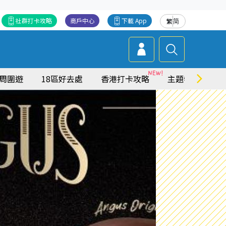
社群打卡攻略
商戶中心
下載 App
繁
简
周圍遊
18區好去處
香港打卡攻略
主題特集