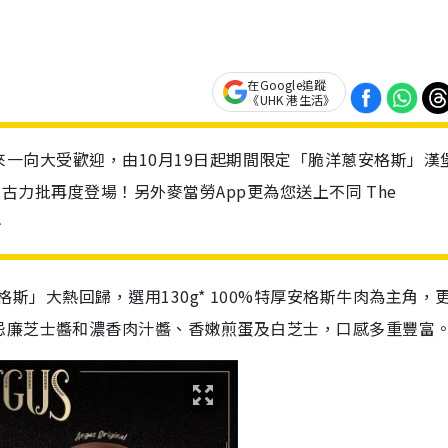
在Google追蹤
《UHK 港生活》
n系列推出以來一向大受歡迎，由10月19日起期間限定「脆洋蔥安格斯」漢
粉及朱古力批再度登場！另外麥當勞App更為您送上不同 The
~
定「脆洋蔥安格斯」大熱回歸，選用130g* 100%特厚安格斯牛肉為主角，
忌廉芝士醬和濃香肉汁醬、香嫩煎蛋及白芝士，口感多重豐富