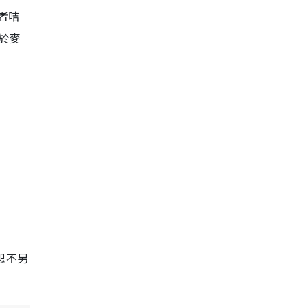
者咭
於麥
，恕不另