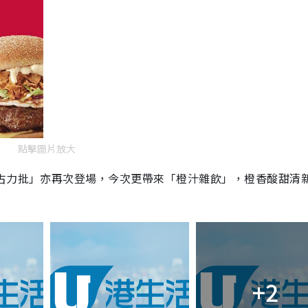
點擊圖片放大
朱古力批」亦再次登場，今次更帶來「橙汁雜飲」，橙香酸甜清
+2