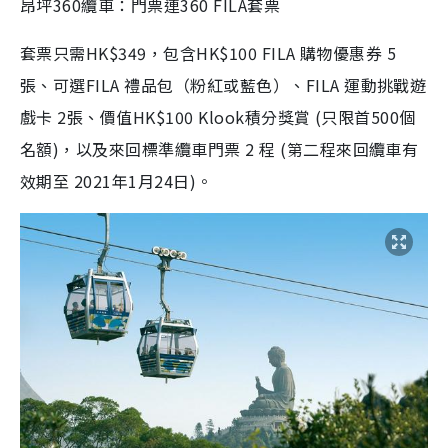
昂坪360纜車：門票連360 FILA套票
套票只需HK$349，包含
HK$100 FILA
購物優惠券
5
張、可選FILA 禮品包（
粉紅或藍色）
、FILA 運動挑戰遊
戲卡 2張、價值HK$100 Klook積分獎賞 (只限首500個
名額)，以及來回標準纜車門票 2 程 (第二程來回纜車有
效期至 2021年1月24日)。