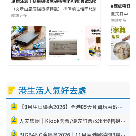
旅遊注意｜搭飛機帶尿袋標明mAh都會被沒收😱出發前切記檢查「1
#連皮帶籽都
（文章由風傳媒授權轉載） 準備前往韓國旅遊的民眾，近期要特別留
夏天其中一種時
閱讀更多
閱讀更多
港生活人氣好去處
1
【8月生日優惠2026】全港85大食買玩著數攻略 自助餐/火鍋放題同行免費＋誠品/DONKI送現金券
2
人夫集團｜Klook套票/優先訂票/公開發售搶飛攻略！附票價.購票連結.場地座位表
3
BIGBANG演唱會2026｜11月香港啟德開3場！實名制VIP申請、優先購票攻略