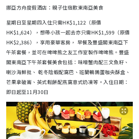
挪亞方舟度假酒店：親子住宿歎東南亞美食
星期日至星期四入住只需HK$1,122（原價
HK$1,624），
想帶小孩一起去亦只需HK$1,599（原價
HK$2,386）
，
享用豪華客房， 早餐及豐盛閣東南亞下
午茶套餐，並可在啤啤熊之友工作室製作啤啤熊。豐盛
閣東南亞下午茶套餐美食包括：味噌蟹肉配三文魚籽、
喇沙海鮮批、 乾冬陰蝦配窩巴、班蘭鵪鶉蛋咖央酥盒、
芒果拿破崙、英式鬆餅配燕窩意式奶凍等。入住日期：
即日起至11月30日