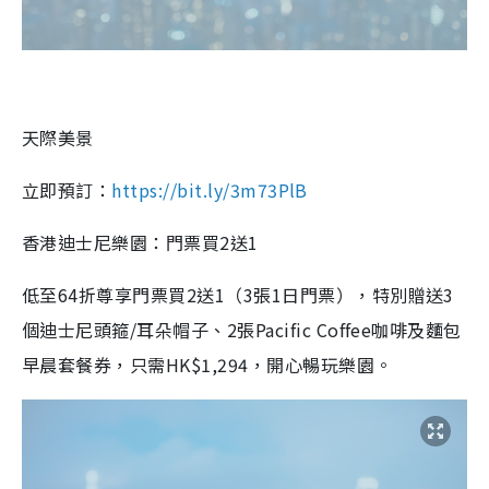
天際美景
立即預訂：
https://bit.ly/3m73PlB
香港迪士尼樂園：門票買2送1
低至64折尊享門票買2送1
（3張1日門票），
特別贈送3
個迪士尼頭箍/耳朵帽子
、2張Pacific Coffee咖啡及麵包
早晨套餐券
，只需HK$1,294，開心暢玩樂園。