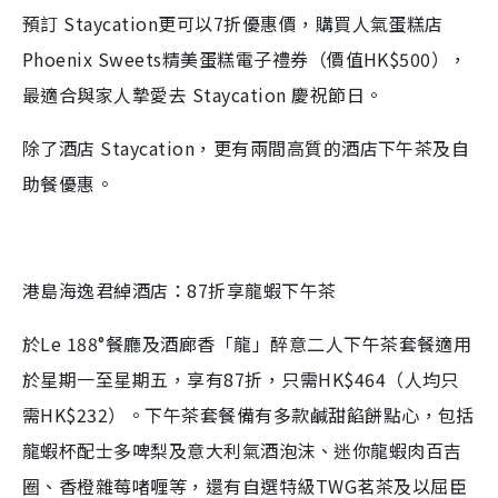
預訂 Staycation更可以7折優惠價，購買人氣蛋糕店
Phoenix Sweets精美蛋糕電子禮券（價值HK$500），
最適合與家人摯愛去 Staycation 慶祝節日。
除了酒店 Staycation，更有兩間高質的酒店下午茶及自
助餐優惠。
港島海逸君綽酒店：87折享龍蝦下午茶
於Le 188°餐廳及酒廊香「龍」醉意二人下午茶套餐適用
於星期一至星期五，享有87折，只需HK$464（人均只
需HK$232）。下午茶套餐備有多款鹹甜餡餅點心，包括
龍蝦杯配士多啤梨及意大利氣酒泡沫、迷你龍蝦肉百吉
圈、香橙雜莓啫喱等，還有自選特級TWG茗茶及以屈臣