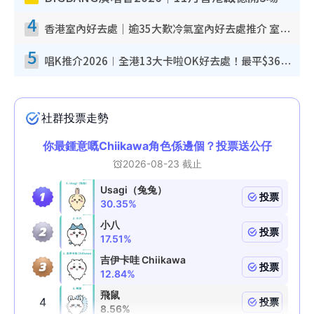
4
香港室內好去處｜逾35大歎冷氣室內好去處推介 室內活動免費避雨無懼落雨
5
唱K推介2026︱全港13大卡啦OK好去處！最平$36起 日文K都有！(附地址+收費詳情)