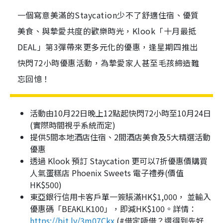
一個寫意美滿的Staycation少不了舒適住宿、優質
美食、與摯愛共度的歡樂時光，Klook「十月最抵
DEAL」第3彈帶來更多元化的優惠，逢星期四推出
快閃72小時優惠活動，為摯愛家人甚至毛孩締造難
忘回憶！
活動由10月22日晚上12點起快閃72小時至10月24日
(實際時間視乎系統而定)
提供5間本地酒店住宿、2間酒店美食及5大精選活動
優惠
透過 Klook 預訂 Staycation 更可以7折優惠價購買
人氣蛋糕店 Phoenix Sweets 電子禮券(價值
HK$500)
東亞銀行信用卡客戶單一簽賬滿HK$1,000， 並輸入
優惠碼「BEAKLK100」，即減HK$100。詳情：
https://bit.ly/3m07Ckx
(#
借定唔借？還得到先好