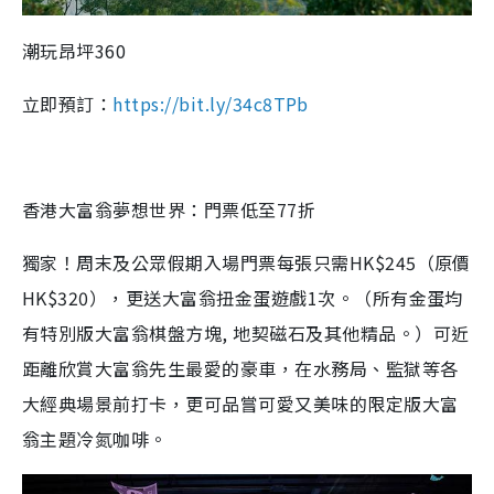
潮玩昂坪
360
立即預訂：
https://bit.ly/34c8TPb
香港大富翁夢想世界：門票低至77折
獨家！周末及公眾假期入場門票每張只需HK$245（原價
HK$320），更送大富翁扭金蛋遊戲1次。（所有金蛋均
有特別版大富翁棋盤方塊, 地契磁石及其他精品。）可近
距離欣賞大富翁先生最愛的豪車，在水務局、監獄等各
大經典場景前打卡，更可品嘗可愛又美味的限定版大富
翁主題冷氮咖啡。