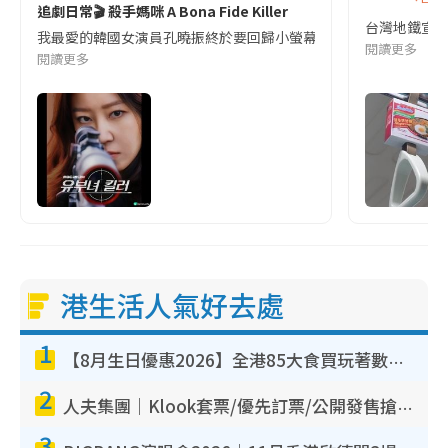
追劇日常🎬 殺手媽咪 A Bona Fide Killer
台灣地鐵宣
我最愛的韓國女演員孔曉振終於要回歸小螢幕啦!這次的劇本改編自同名
閱讀更多
閱讀更多
港生活人氣好去處
1
【8月生日優惠2026】全港85大食買玩著數攻略 自助餐/火鍋放題同行免費＋誠品/DONKI送現金券
2
人夫集團｜Klook套票/優先訂票/公開發售搶飛攻略！附票價.購票連結.場地座位表
3