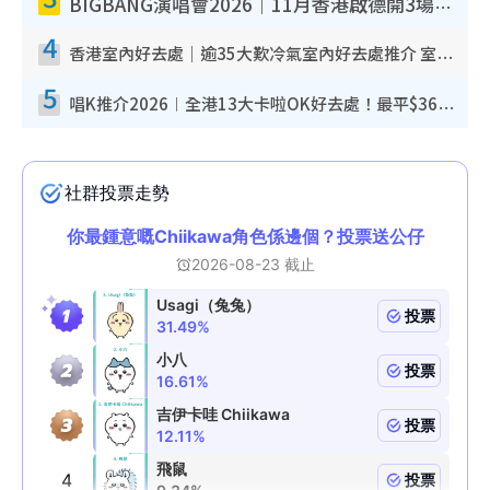
BIGBANG演唱會2026｜11月香港啟德開3場！實名制VIP申請、優先購票攻略
4
香港室內好去處｜逾35大歎冷氣室內好去處推介 室內活動免費避雨無懼落雨
5
唱K推介2026︱全港13大卡啦OK好去處！最平$36起 日文K都有！(附地址+收費詳情)