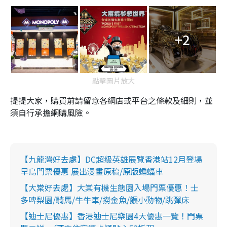
+2
點擊圖片放大
提提大家，購買前請留意各網店或平台之條款及細則，並
須自行承擔網購風險。
【九龍灣好去處】DC超級英雄展覽香港站12月登場
早鳥門票優惠 展出漫畫原稿/原版蝙蝠車
【大棠好去處】大棠有機生態園入場門票優惠！士
多啤梨園/騎馬/牛牛車/撈金魚/餵小動物/跳彈床
【迪士尼優惠】香港迪士尼樂園4大優惠一覽！門票