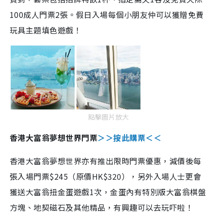
100成人門票2張。假日入場每個小朋友仲可以獲贈免費
玩具主題填色遊戲！
點擊圖片放大
香港大富翁夢想世界門票
＞＞按此購票＜＜
香港大富翁夢想世界亦有推出限時門票優惠，減價後每
張入場門票$245（原價HK$320），另外入場人士更會
獲送大富翁扭金蛋遊戲1次，金蛋內有特別版大富翁棋盤
方塊、地契磁石及其他精品，有興趣可以去玩吓啦！