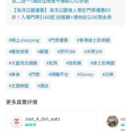
買二送一/酒店住宿連卡通點心52折起
【海洋公園優惠】海洋公園港人限定門票優惠65
折！入場門票$160起 送餐廳+禮物店$100現金券
網上shopping
門票優惠
香港迪士尼樂園
魔雪奇緣
展覽
昂坪360
天際100
大富翁主題館
抵買
自助餐
迪士尼樂園
美食
門票
網購平台
Disney
玩樂
主題樂園
酒店
更多真實評價
Just_A_Girl_eats
co c
娛樂
吹
台灣