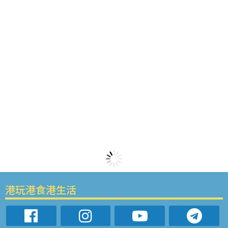
港玩港食港生活