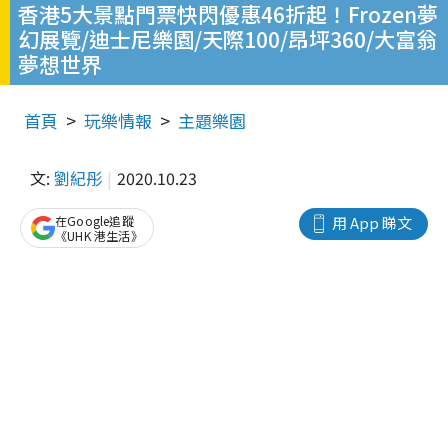
香港5大景點門票快閃優惠46折起！Frozen夢
幻展覽/迪士尼樂園/天際100/昂坪360/大富翁
夢想世界
首頁
玩樂情報
主題樂園
文:
劉紀彤
2020.10.23
在Google追蹤
用 App 睇文
《UHK 港生活》