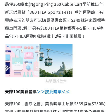
昂坪360纜車(Ngong Ping 360 Cable Car)早前推出全
新玩樂景點「360 FILA Sports Fest」戶外運動節，有
興趣去玩的朋友可以購買優惠套票，$349就包來回標準
纜車門票2程，另有$100 FILA購物優惠券5張、FILA禮
品包、FILA運動挑戰遊戲卡2張，非常抵買！
點擊圖片放大
天際100美食套票
＞＞按此購票＜＜
天際100「雲巔之嘗」美食套票由原價$539減至$250就
買到，套票包括招牌特飲1杯、指定窩夫1客及免費天際