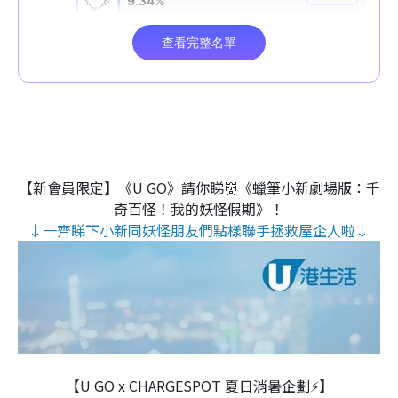
【新會員限定】《U GO》請你睇👹《蠟筆小新劇場版：千
奇百怪！我的妖怪假期》！
↓一齊睇下小新同妖怪朋友們點樣聯手拯救屋企人啦↓
【U GO x CHARGESPOT 夏日消暑企劃⚡】