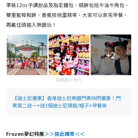
準裝12oz手調飲品及指定麵包、糕餅包括牛油牛角包、
雙重藍莓鬆餅、香蕉核桃蛋糕等，大家可以食完早餐，
再戴住頭箍入樂園玩！
+2
點擊圖片放大
【迪士尼優惠】香港迪士尼樂園門票快閃優惠！門
票買二送一+送3個迪士尼頭箍/帽子+早餐劵
Frozen夢幻特展
＞＞按此購票＜＜