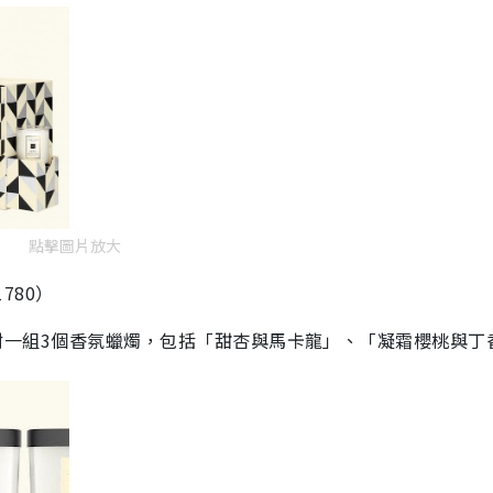
點擊圖片放大
$1780）
ction附一組3個香氛蠟燭，包括
「
甜杏與馬卡龍
」
、
「凝霜櫻桃與丁