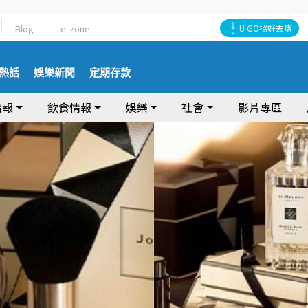
Blog
e-zone
U GO搵好去處
熱話
娛樂新聞
定期存款
情報
飲食情報
娛樂
社會
影片專區