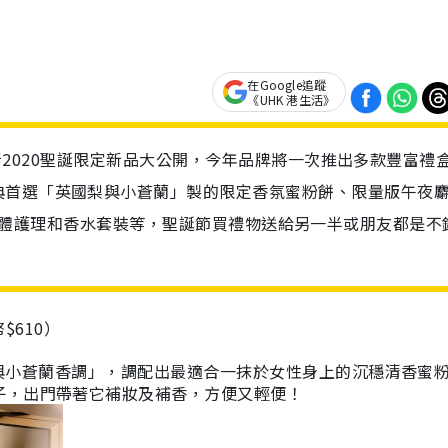
在Google追蹤
《UHK 港生活》
on最新2020聖誕限定新品大公開，今年品牌將一次推出多款豐富禮
典首選「英國梨與小蒼蘭」製的限定香氛蜜粉餅、限量版午夜
London身體護理和香水套裝等，聖誕節買禮物送給另一半或朋友都是
$610）
與小蒼蘭香調」，調配出最適合一抹於女性身上的沉穩清香蜜
子，出門帶著它補妝及補香，方便又輕便！