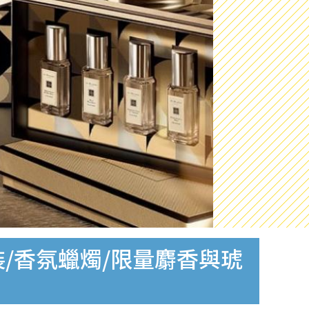
套裝/香氛蠟燭/限量麝香與琥