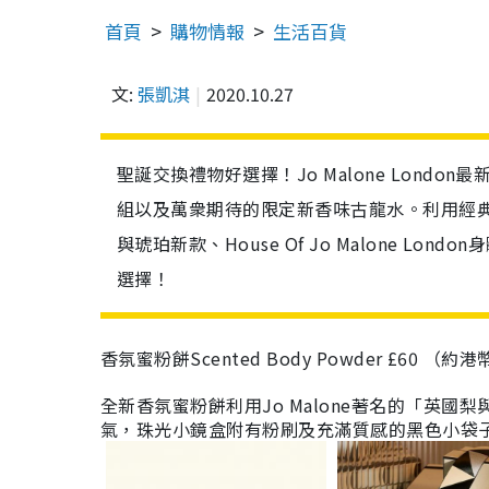
首頁
購物情報
生活百貨
文:
張凱淇
2020.10.27
聖誕交換禮物好選擇！Jo Malone Lond
組以及萬衆期待的限定新香味古龍水。利用經
與琥珀新款、House Of Jo Malone 
選擇！
香氛蜜粉餅Scented Body Powder
£60
（約港幣
全新香氛蜜粉餅利用
Jo Malone
著名的「英國梨
氣，珠光小鏡盒附有粉刷及充滿質感的黑色小袋