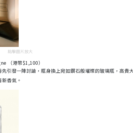
點擊圖片放大
gne
（港幣
$1,100
）
香先引發一陣討論，瓶身換上宛如鑽石般璀璨的玻璃瓶，高貴
清新香氣。