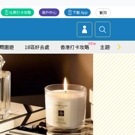
社群打卡攻略
商戶中心
下載 App
繁
简
周圍遊
18區好去處
香港打卡攻略
主題特集