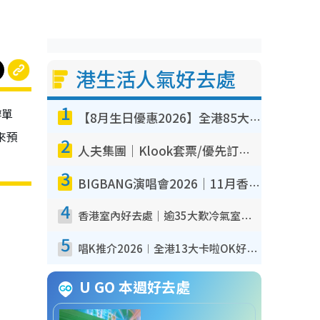
港生活人氣好去處
1
辦單
【8月生日優惠2026】全港85大食買玩著數攻略 自助餐/火鍋放題同行免費＋誠品/DONKI送現金券
來預
2
人夫集團｜Klook套票/優先訂票/公開發售搶飛攻略！附票價.購票連結.場地座位表
3
BIGBANG演唱會2026｜11月香港啟德開3場！實名制VIP申請、優先購票攻略
4
香港室內好去處｜逾35大歎冷氣室內好去處推介 室內活動免費避雨無懼落雨
5
唱K推介2026︱全港13大卡啦OK好去處！最平$36起 日文K都有！(附地址+收費詳情)
U GO 本週好去處