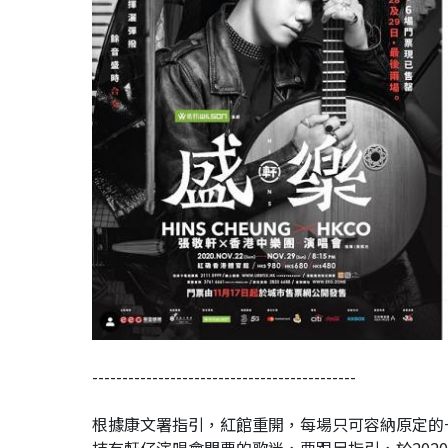
--------------------------------------------
根據康文署指引，紅館重開，每場只可容納原定的