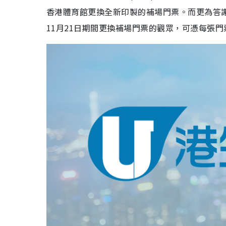
香港體育館更換全新印製的補場門票。而更為答謝可
11月21日期間更換補場門票的觀眾，可憑每張門票