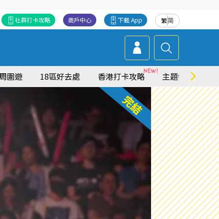
社群打卡攻略
商戶中心
下載 App
繁
简
周圍遊
18區好去處
香港打卡攻略
主題特集