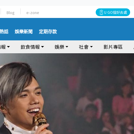
Blog
e-zone
U GO搵好去處
熱話
娛樂新聞
定期存款
情報
飲食情報
娛樂
社會
影片專區