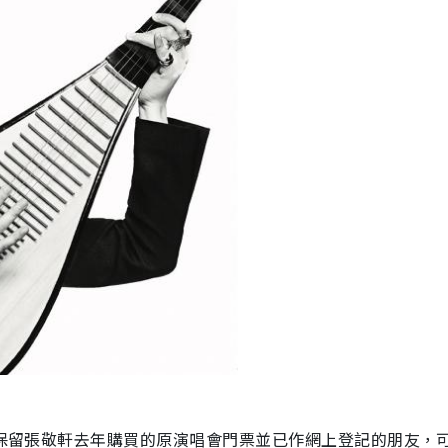
一直保留張敬軒去年購買的原演唱會門票並已作網上登記的朋友，