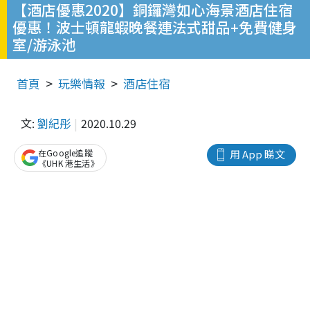
【酒店優惠2020】銅鑼灣如心海景酒店住宿
優惠！波士頓龍蝦晚餐連法式甜品+免費健身
室/游泳池
首頁
玩樂情報
酒店住宿
文:
劉紀彤
2020.10.29
在Google追蹤
用 App 睇文
《UHK 港生活》