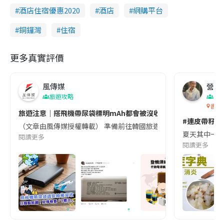
酒店住宿優惠2020
酒店
網購平台
銅鑼灣
住宿
更多真實評價
風傳媒
營養教
旅遊攻略
生
香港
旅遊注意｜搭飛機帶尿袋標明mAh都會被沒收😱出發前切記檢查「1
#連皮帶籽都
（文章由風傳媒授權轉載） 準備前往韓國旅遊的民眾，近期要特別留
夏天其中一種時
閱讀更多
閱讀更多