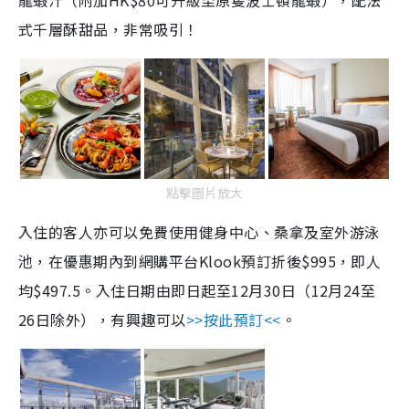
龍蝦汁（附加HK$80可升級至原隻波士頓龍蝦），配法
式千層酥甜品，非常吸引！
點擊圖片放大
入住的客人亦可以免費使用健身中心、桑拿及室外游泳
池，在優惠期內到網購平台Klook預訂折後$995，即人
均$497.5。入住日期由即日起至12月30日（12月24至
26日除外），有興趣可以
>>按此預訂<<
。