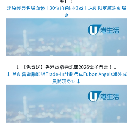
展】！
還原經典名場面📹＋30位角色同框📸＋原創限定感謝劇場
🍿
↓ 【免費送】香港電腦通訊節2026電子門票！↓
↓ 首創舊電腦即場Trade-in計劃🧑‍💻Fubon Angels海外成
員將現身✨ ↓