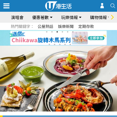
演唱會
優惠著數
玩樂情報
購物情報
熱門關鍵字：
公屋熱話
娛樂新聞
定期存款