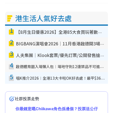
港生活人氣好去處
1
【8月生日優惠2026】全港85大食買玩著數攻略 自助餐/火鍋放題同行免費＋誠品/DONKI送現金券
2
BIGBANG演唱會2026｜11月香港啟德開3場！實名制VIP申請、優先購票攻略
3
人夫集團｜Klook套票/優先訂票/公開發售搶飛攻略！附票價.購票連結.場地座位表
4
啟德體育園入場懶人包︱場地守則12違禁品不可進場准帶細水樽但全場禁樽蓋！應援牌有限制！
5
唱K推介2026︱全港13大卡啦OK好去處！最平$36起 日文K都有！(附地址+收費詳情)