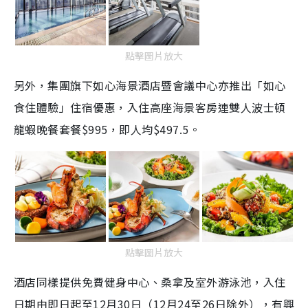
點擊圖片放大
另外，集團旗下如心海景酒店暨會議中心亦推出「如心
食住體驗」住宿優惠，入住高座海景客房連雙人波士頓
龍蝦晚餐套餐$995，即人均$497.5。
點擊圖片放大
酒店同樣提供免費健身中心、桑拿及室外游泳池，入住
日期由即日起至
12
月
30
日（
12
月
24
至
26
日除外），有興