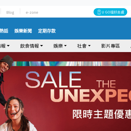
Blog
e-zone
U GO搵好去處
熱話
娛樂新聞
定期存款
情報
飲食情報
娛樂
社會
影片專區