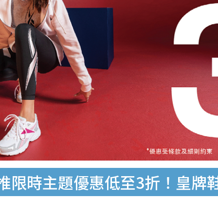
k推限時主題優惠低至3折！皇牌鞋