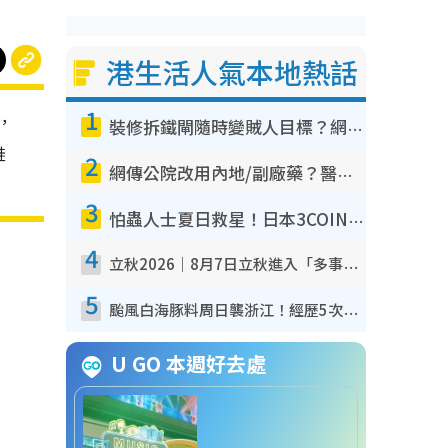
港生活人氣本地熱話
1
，
裝修拆鐵閘隨時變賊人目標？網民揭2大關鍵用途：裝新式等於白裝？附新舊鐵閘分別
鞋
2
網傳公院改用內地/副廠藥？醫生拆解正副廠分別 揭4類人換藥隨時出事
3
怕蟲人士夏日救星！日本3COINS爆紅驅蟲神器$45起 1招「全程免觸碰」輕鬆搞定小強
4
立秋2026｜8月7日立秋進入「多事之秋」 3件事唔做得！專家教6招開運 清枱頭／銀包納氣接好運
5
颱風白海豚料周日襲浙江！經歷5次「眼牆置換」極罕見 成登陸內地最長途颱風
U GO 本週好去處