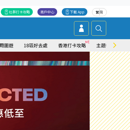
社群打卡攻略
商戶中心
下載 App
繁
简
周圍遊
18區好去處
香港打卡攻略
主題特集