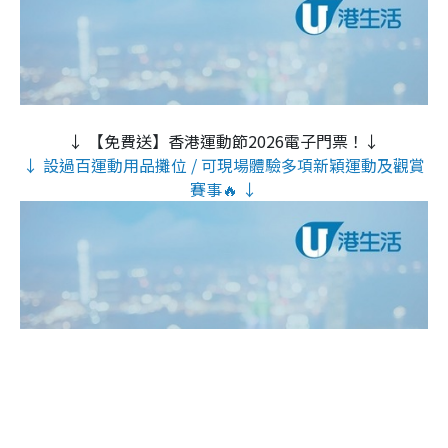
↓ 【免費送】香港運動節2026電子門票！↓
↓ 設過百運動用品攤位 / 可現場體驗多項新穎運動及觀賞
賽事🔥 ↓