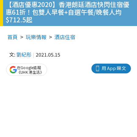
【酒店優惠2020】香港朗廷酒店快閃住宿優
惠61折！包雙人早餐+自選午餐/晚餐人均
$712.5起
首頁
玩樂情報
酒店住宿
文:
劉紀彤
2021.05.15
在Google追蹤
用 App 睇文
《UHK 港生活》