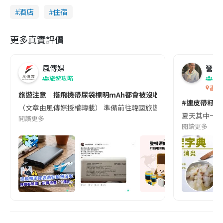
酒店
住宿
更多真實評價
風傳媒
營養教
旅遊攻略
生
香港
旅遊注意｜搭飛機帶尿袋標明mAh都會被沒收😱出發前切記檢查「1
#連皮帶籽都
（文章由風傳媒授權轉載） 準備前往韓國旅遊的民眾，近期要特別留
夏天其中一種時
閱讀更多
閱讀更多