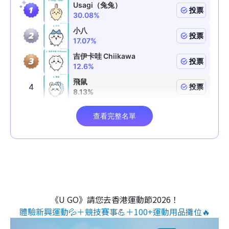
《U GO》請您去香港運動節2026！
體驗新興運動💦＋競技賽事💪＋100+運動用品攤位🔥