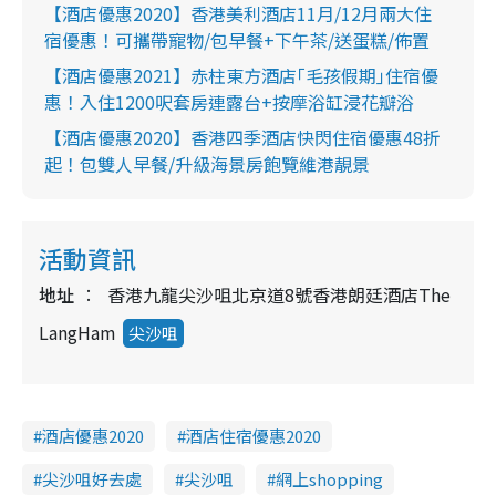
【酒店優惠2020】香港美利酒店11月/12月兩大住
宿優惠！可攜帶寵物/包早餐+下午茶/送蛋糕/佈置
【酒店優惠2021】赤柱東方酒店｢毛孩假期｣住宿優
惠！入住1200呎套房連露台+按摩浴缸浸花瓣浴
【酒店優惠2020】香港四季酒店快閃住宿優惠48折
起！包雙人早餐/升級海景房飽覽維港靚景
活動資訊
地址
香港九龍尖沙咀北京道8號香港朗廷酒店The
LangHam
尖沙咀
酒店優惠2020
酒店住宿優惠2020
尖沙咀好去處
尖沙咀
網上shopping