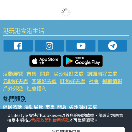
港玩港食港生活
活動展覽
市集
開倉
尖沙咀好去處
銅鑼灣好去處
元朗好去處
荃灣好去處
旺角好去處
社會
餐廳情報
戶外郊遊
社會福利
熱門類別
網民熱話
活動展覽
市集
開倉
尖沙咀好去處
銅鑼灣好去處
元朗好去處
荃灣好去處
旺角好去處
社會
U Lifestyle 會使用Cookies來改善您的網站體驗，請確定您同意
接受本網站之
私隱政策和使用條款
才可繼續瀏覽。
餐廳情報
戶外郊遊
熱門標籤
我已閱讀及同意