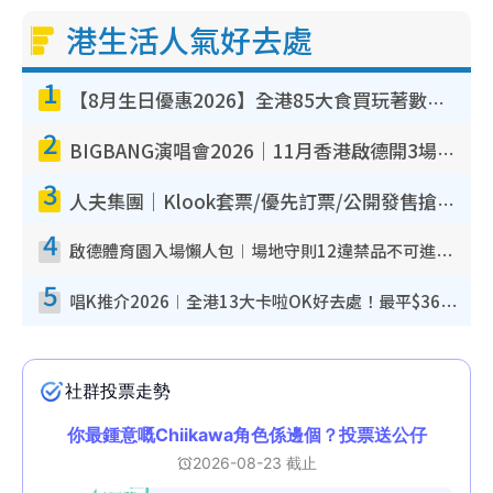
港生活人氣好去處
1
【8月生日優惠2026】全港85大食買玩著數攻略 自助餐/火鍋放題同行免費＋誠品/DONKI送現金券
2
BIGBANG演唱會2026｜11月香港啟德開3場！實名制VIP申請、優先購票攻略
3
人夫集團｜Klook套票/優先訂票/公開發售搶飛攻略！附票價.購票連結.場地座位表
4
啟德體育園入場懶人包︱場地守則12違禁品不可進場准帶細水樽但全場禁樽蓋！應援牌有限制！
5
唱K推介2026︱全港13大卡啦OK好去處！最平$36起 日文K都有！(附地址+收費詳情)