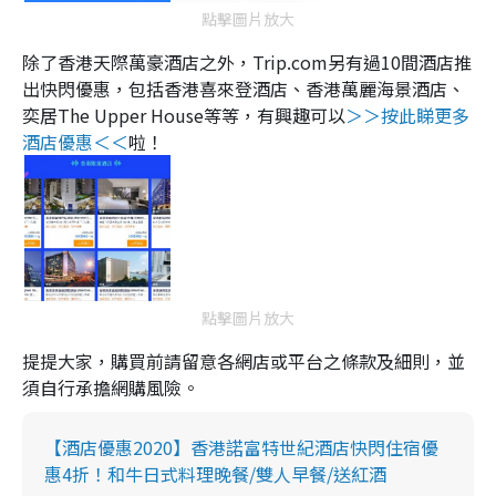
點擊圖片放大
除了香港天際萬豪酒店之外，
Trip.com
另有過
10
間酒店推
出快閃優惠，包括香港喜來登酒店、香港萬麗海景酒店、
奕居
The Upper House
等等，有興趣可以
＞＞按此睇更多
酒店優惠＜＜
啦！
點擊圖片放大
提提大家，購買前請留意各網店或平台之條款及細則，並
須自行承擔網購風險。
【酒店優惠2020】香港諾富特世紀酒店快閃住宿優
惠4折！和牛日式料理晚餐/雙人早餐/送紅酒