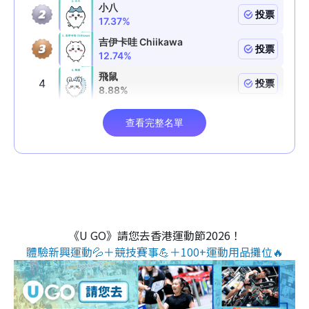
《U GO》請您去香港運動節2026！
體驗新興運動💦＋競技賽事💪＋100+運動用品攤位🔥