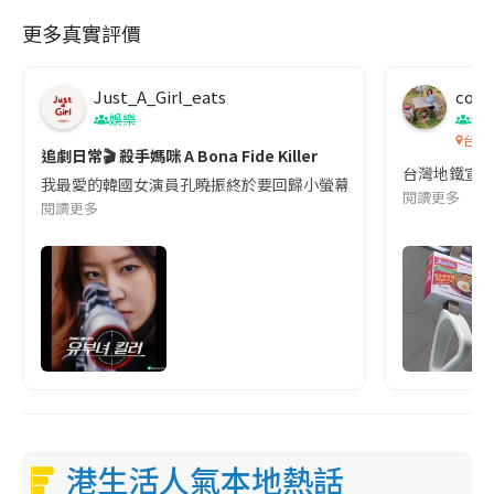
更多真實評價
Just_A_Girl_eats
co c
娛樂
吹
台灣
追劇日常🎬 殺手媽咪 A Bona Fide Killer
台灣地鐵宣
我最愛的韓國女演員孔曉振終於要回歸小螢幕啦!這次的劇本改編自同名
閱讀更多
閱讀更多
港生活人氣本地熱話