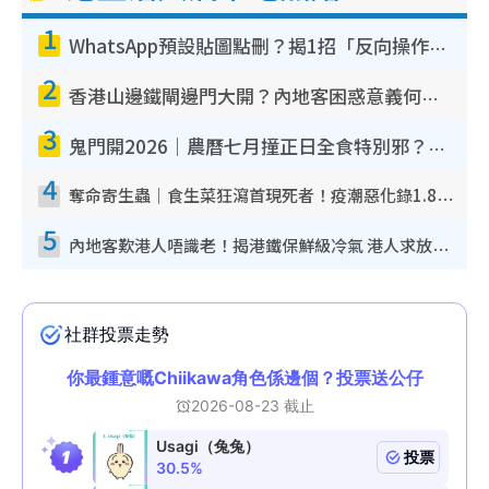
1
WhatsApp預設貼圖點刪？揭1招「反向操作」還原簡潔介面 附3步實測教學
2
香港山邊鐵閘邊門大開？內地客困惑意義何在！網民神回覆：呢種叫法理性防禦
3
鬼門開2026｜農曆七月撞正日全食特別邪？專家警告切忌做一事！揭4大禁忌+2招保平安
4
奪命寄生蟲｜食生菜狂瀉首現死者！疫潮惡化錄1.8萬宗病例 揭洗菜3大謬誤
5
內地客歎港人唔識老！揭港鐵保鮮級冷氣 港人求放過：咪投訴