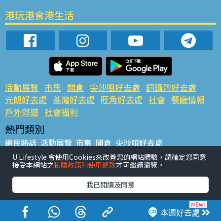
港玩港食港生活
活動展覽
市集
開倉
尖沙咀好去處
銅鑼灣好去處
元朗好去處
荃灣好去處
旺角好去處
社會
餐廳情報
戶外郊遊
社會福利
熱門類別
網民熱話
活動展覽
市集
開倉
尖沙咀好去處
銅鑼灣好去處
元朗好去處
荃灣好去處
旺角好去處
社會
U Lifestyle 會使用Cookies來改善您的網站體驗，請確定您同意
接受本網站之
私隱政策和使用條款
才可繼續瀏覽。
餐廳情報
戶外郊遊
熱門標籤
我已閱讀及同意
#UGO搵好去處
#人氣活動推介
#美食社群熱話
#親子玩樂好去處
#ULifestyle應用程式
#限時搶
本週好去處
#UJetso禮物放送
#ULifestyle商戶中心
#著數
#網絡熱話