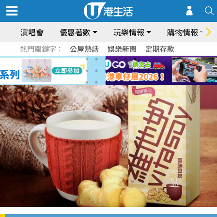
演唱會
優惠著數
玩樂情報
購物情報
熱門關鍵字：
公屋熱話
娛樂新聞
定期存款