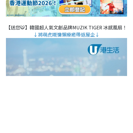
【送您🐯】韓國超人氣文創品牌MUZIK TIGER 冰感風扇！
↓將萌虎嘅慵懶療癒帶返屋企↓