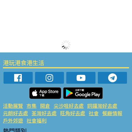
港玩港食港生活
活動展覽
市集
開倉
尖沙咀好去處
銅鑼灣好去處
元朗好去處
荃灣好去處
旺角好去處
社會
餐廳情報
戶外郊遊
社會福利
熱門類別