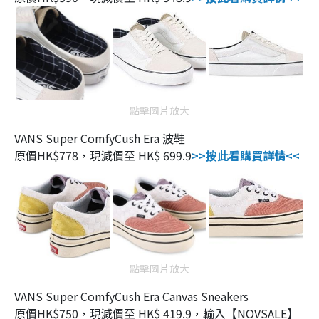
點擊圖片放大
VANS Super ComfyCush Era 波鞋
原價HK$778，現減價至 HK$ 699.9
>>按此看購買詳情<<
點擊圖片放大
VANS Super ComfyCush Era Canvas Sneakers
原價HK$750，現減價至 HK$ 419.9，輸入【NOVSALE】