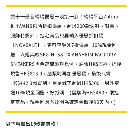
雙十一最新網購優惠一浪接一浪！網購平台Zalora
推出VANS限時折扣優惠，超過200款波鞋、背囊、
服飾特價外，指定商品只要輸入優惠折扣碼
【NOVSALE】，更可享額外7折優惠+10%現金回
贈。以經典款SK8-HI 38 DX ANAHEIM FACTORY
SNEAKERS黑色高筒波鞋爲例，原價HK$750，折後
現售HK$613.9，結賬時再加優惠碼，最後只需
HK$442.3就買到，足足減了超過HK$300，另外更
送10%現金回贈，好抵啊！(需購滿HK$450，限指
定商品，現金回贈有效期為確定領取後90天內。)
以下精選出15款熱賣款：