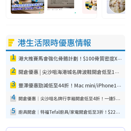
港生活限時優惠情報
1
港大推賽馬會強化骨骼計劃！$100骨質密度X光檢查 完成免費運動訓練送超市禮券！附參加資格
2
開倉優惠 | 尖沙咀海港城名牌波鞋開倉低至1折！On鞋$899起／Joy&Peace鞋履$98起
3
豐澤優惠勁減低至44折！Mac mini/iPhone17Pro大減價！廚房家電$220起
4
開倉優惠｜尖沙咀名牌行李箱開倉低至4折！一連5日 American Tourister/ace./Hallmark $200起！
5
廚具開倉｜特福Tefal廚具/家電開倉低至3折！$220起買平底鍋/炒鑊/湯煲！電飯煲/吸塵機/燙斗$418起