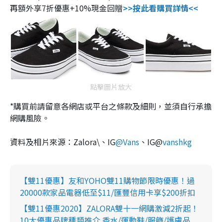
再額外享7折優惠+10%現金回贈
>>按此看購買詳情<<
點擊圖片放大
*購買前請留意各網店或平台之條款及細則，並須自行承擔
網購風險。
資料及相片來源：Zalora\、IG
@Vans
、IG@
vanshkg
【雙11優惠】友和YOHO雙11購物節限時優惠！過
20000款家品電器低至$11/匯豐信用卡享$200折扣
【雙11優惠2020】ZALORA雙十一網購激減2折起！
10大優惠品牌種類推介 香水/運動鞋/服飾/護膚品