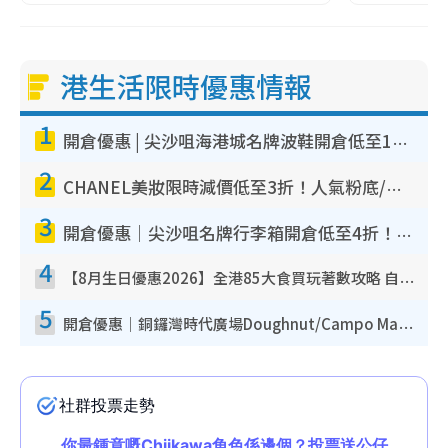
港生活限時優惠情報
1
開倉優惠 | 尖沙咀海港城名牌波鞋開倉低至1折！On鞋$899起／Joy&Peace鞋履$98起
2
CHANEL美妝限時減價低至3折！人氣粉底/唇膏/精華液低至$275！COCO香水都有平
3
開倉優惠｜尖沙咀名牌行李箱開倉低至4折！一連5日 American Tourister/ace./Hallmark $200起！
4
【8月生日優惠2026】全港85大食買玩著數攻略 自助餐/火鍋放題同行免費＋誠品/DONKI送現金券
5
開倉優惠｜銅鑼灣時代廣場Doughnut/Campo Marzio開倉低至1折！背囊、書包、手袋劈價$200起