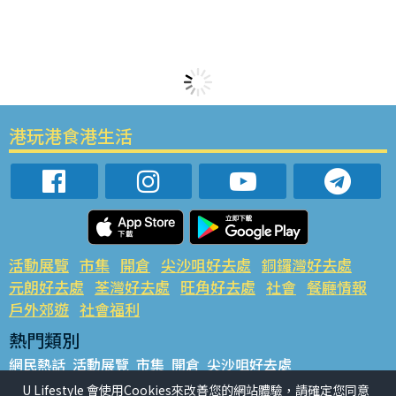
港玩港食港生活
活動展覽
市集
開倉
尖沙咀好去處
銅鑼灣好去處
元朗好去處
荃灣好去處
旺角好去處
社會
餐廳情報
戶外郊遊
社會福利
熱門類別
網民熱話
活動展覽
市集
開倉
尖沙咀好去處
銅鑼灣好去處
元朗好去處
荃灣好去處
旺角好去處
社會
U Lifestyle 會使用Cookies來改善您的網站體驗，請確定您同意