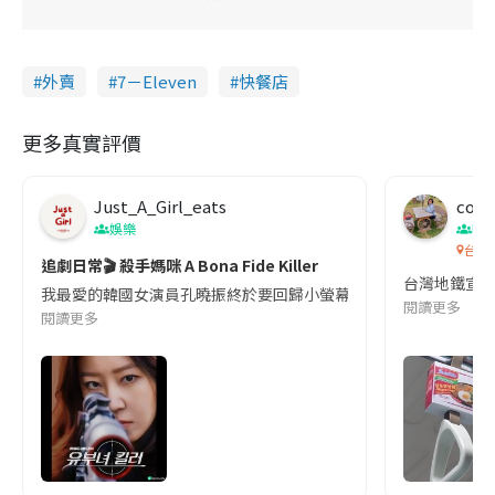
外賣
7－Eleven
快餐店
更多真實評價
Just_A_Girl_eats
co c
娛樂
吹
台灣
追劇日常🎬 殺手媽咪 A Bona Fide Killer
台灣地鐵宣
我最愛的韓國女演員孔曉振終於要回歸小螢幕啦!這次的劇本改編自同名
閱讀更多
閱讀更多