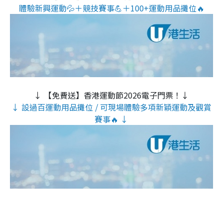
體驗新興運動💦＋競技賽事💪＋100+運動用品攤位🔥
↓ 【免費送】香港運動節2026電子門票！↓
↓ 設過百運動用品攤位 / 可現場體驗多項新穎運動及觀賞
賽事🔥 ↓