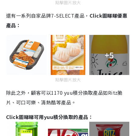
點擊圖片放大
還有一系列自家品牌7-SELECT產品，
Click圖睇睇優惠
產品：
+5
點擊圖片放大
除此之外，顧客可以
1170 yuu
積分換取產品如
Ritz
脆
片、可口可樂、清熱酷等產品。
Click
圖睇睇可用
yuu
積分換取的產品
：