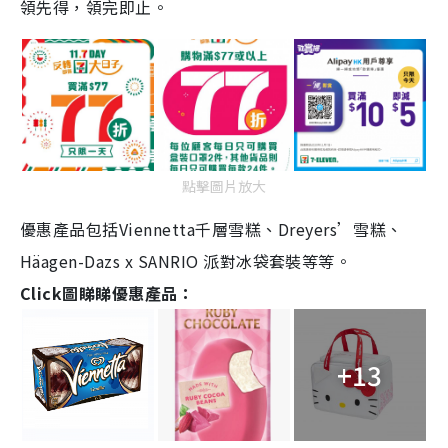
領先得，領完即止。
點擊圖片放大
優惠產品包括
Viennetta
千層雪糕、
Dreyers’
雪糕、
Häagen-Dazs x SANRIO
派對冰袋套裝等等。
Click
圖睇睇優惠產品
：
+13