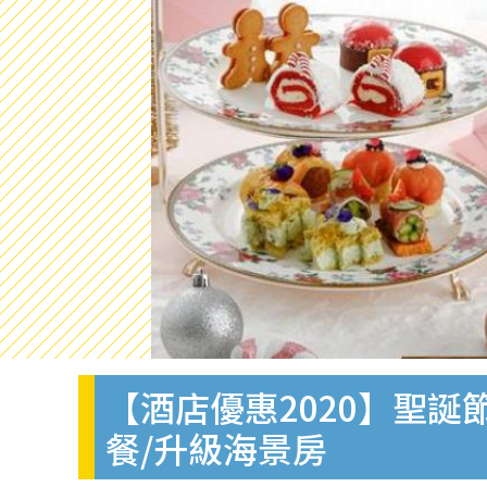
【酒店優惠2020】聖
餐/升級海景房