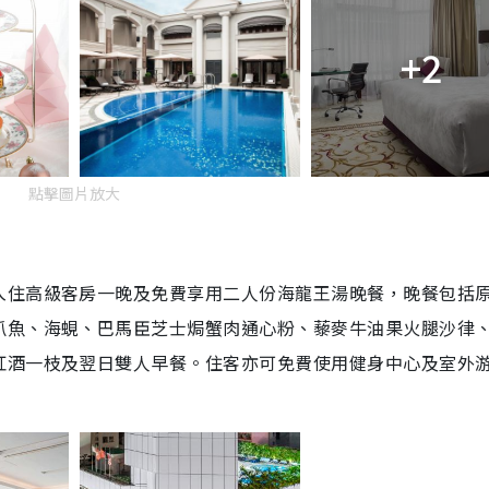
+2
點擊圖片放大
入住高級客房一晚及免費享用二人份海龍王湯晚餐，晚餐包括
爪魚、海蜆、巴馬臣芝士焗蟹肉通心粉、藜麥牛油果火腿沙律
紅酒一枝及翌日雙人早餐。住客亦可免費使用健身中心及室外