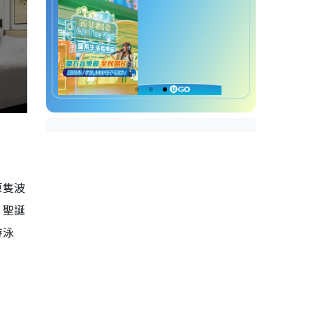
原隻波
、聖誕
游泳