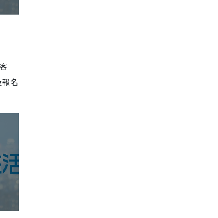
華客
及報名