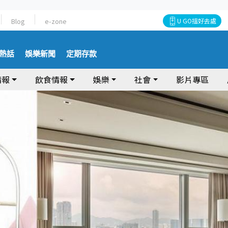
Blog
e-zone
U GO搵好去處
熱話
娛樂新聞
定期存款
情報
飲食情報
娛樂
社會
影片專區