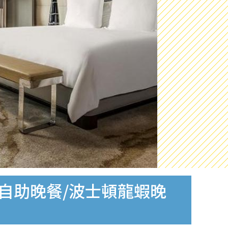
誕自助晚餐/波士頓龍蝦晚