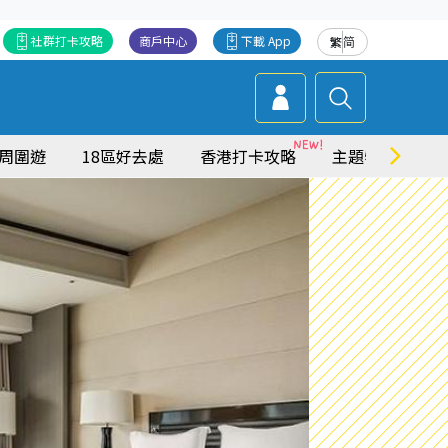
社群打卡攻略
商戶中心
下載 App
繁
简
周圍遊
18區好去處
香港打卡攻略
主題特集