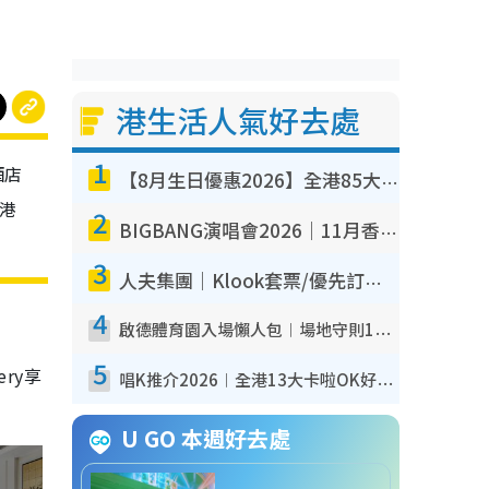
港生活人氣好去處
1
酒店
【8月生日優惠2026】全港85大食買玩著數攻略 自助餐/火鍋放題同行免費＋誠品/DONKI送現金券
港
2
BIGBANG演唱會2026｜11月香港啟德開3場！實名制VIP申請、優先購票攻略
3
人夫集團｜Klook套票/優先訂票/公開發售搶飛攻略！附票價.購票連結.場地座位表
4
啟德體育園入場懶人包︱場地守則12違禁品不可進場准帶細水樽但全場禁樽蓋！應援牌有限制！
5
ry享
唱K推介2026︱全港13大卡啦OK好去處！最平$36起 日文K都有！(附地址+收費詳情)
U GO 本週好去處