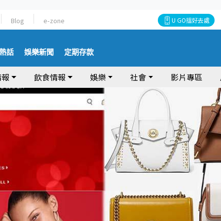
Blog
e-zone
U GO搵好去處
熱話
娛樂新聞
定期存款
情報
飲食情報
娛樂
社會
影片專區