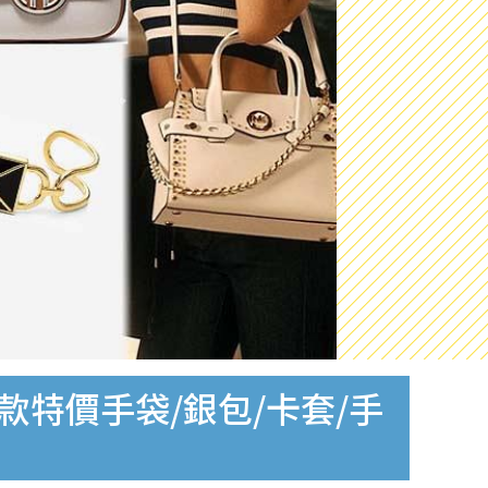
0款特價手袋/銀包/卡套/手