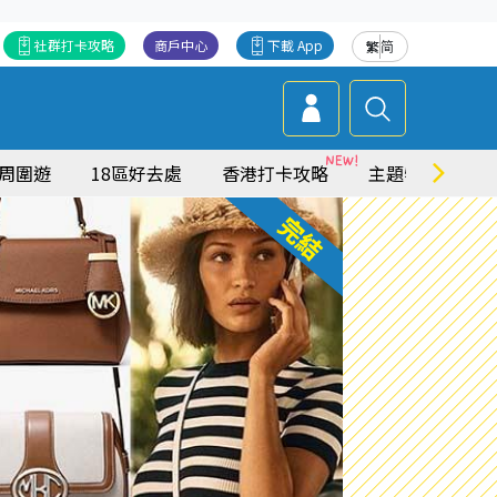
社群打卡攻略
商戶中心
下載 App
繁
简
周圍遊
18區好去處
香港打卡攻略
主題特集