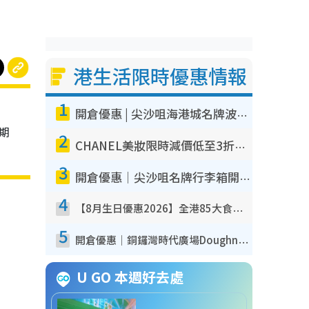
港生活限時優惠情報
1
開倉優惠 | 尖沙咀海港城名牌波鞋開倉低至1折！On鞋$899起／Joy&Peace鞋履$98起
期
2
CHANEL美妝限時減價低至3折！人氣粉底/唇膏/精華液低至$275！COCO香水都有平
3
開倉優惠｜尖沙咀名牌行李箱開倉低至4折！一連5日 American Tourister/ace./Hallmark $200起！
4
【8月生日優惠2026】全港85大食買玩著數攻略 自助餐/火鍋放題同行免費＋誠品/DONKI送現金券
5
開倉優惠｜銅鑼灣時代廣場Doughnut/Campo Marzio開倉低至1折！背囊、書包、手袋劈價$200起
U GO 本週好去處