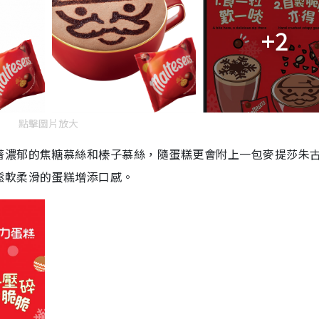
+2
點擊圖片放大
著濃郁的焦糖慕絲和榛子慕絲，隨蛋糕更會附上一包麥提莎朱
鬆軟柔滑的蛋糕增添口感。