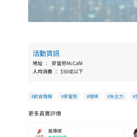
活動資訊
地址
麥當勞McCafé
人均消費
$50或以下
飲食情報
麥當勞
咖啡
朱古力
更多真實評價
風傳媒
旅遊攻略