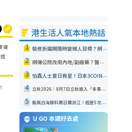
港生活人氣本地熱話
1
，麥提
裝修拆鐵閘隨時變賊人目標？網民揭2大關鍵用途：裝新式等於白裝？附新舊鐵閘分別
力控
2
網傳公院改用內地/副廠藥？醫生拆解正副廠分別 揭4類人換藥隨時出事
3
怕蟲人士夏日救星！日本3COINS爆紅驅蟲神器$45起 1招「全程免觸碰」輕鬆搞定小強
4
！
立秋2026｜8月7日立秋進入「多事之秋」 3件事唔做得！專家教6招開運 清枱頭／銀包納氣接好運
5
颱風白海豚料周日襲浙江！經歷5次「眼牆置換」極罕見 成登陸內地最長途颱風
U GO 本週好去處