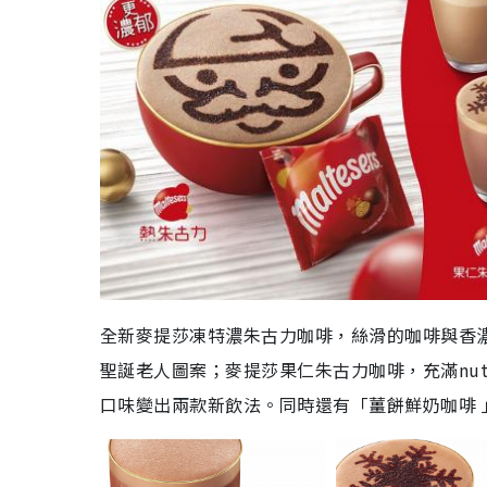
全新麥提莎凍特濃朱古力咖啡，絲滑的咖啡與香
聖誕老人圖案；麥提莎果仁朱古力咖啡，充滿
nut
口味變出兩款新飲法。同時還有「薑餅鮮奶咖啡 