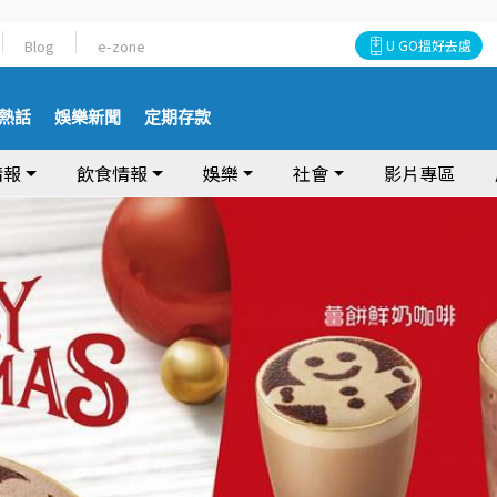
Blog
e-zone
U GO搵好去處
熱話
娛樂新聞
定期存款
情報
飲食情報
娛樂
社會
影片專區