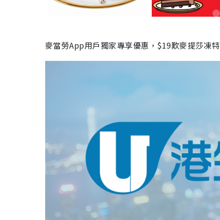
麥當勞App用戶獨家專享優惠，$19歎麥提莎凍特濃