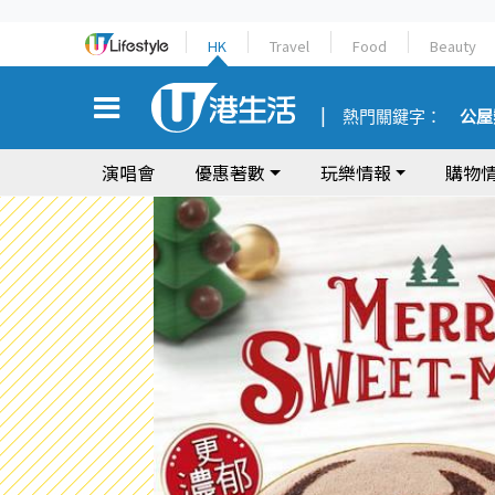
HK
Travel
Food
Beauty
熱門關鍵字：
公屋
演唱會
優惠著數
玩樂情報
購物