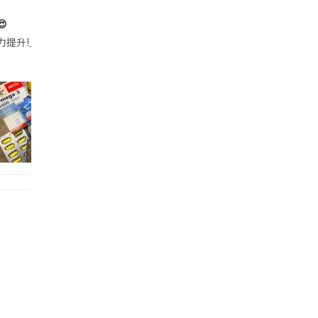

帶的行動電源機身已標示「10000mAh」，卻仍被要求當場丟棄，讓他
注力提升!｣ 長時間對住電腦､剪片寫稿,成日覺得眼睛乾澀､腦袋好似｢斷線｣｡試咗
好多鮮為人知嘅好處：減肥、消水腫、降血脂、美白養顏👇 冬瓜5大功效✨ 1️⃣ 利尿