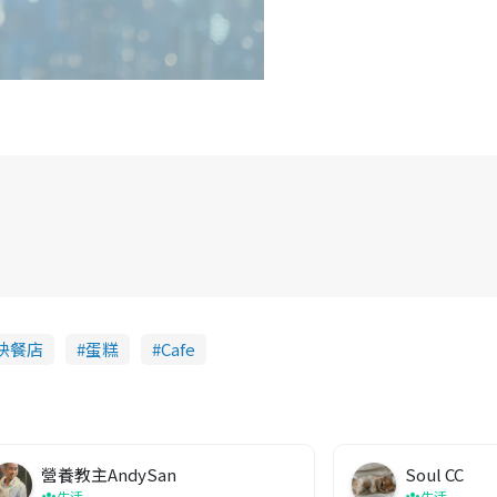
快餐店
蛋糕
Cafe
營養教主AndySan
Soul CC
生活
生活