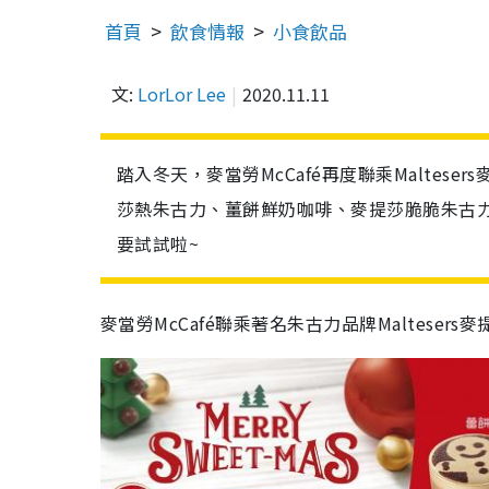
首頁
飲食情報
小食飲品
文:
LorLor Lee
2020.11.11
踏入冬天，麥當勞McCafé再度聯乘Maltesers
莎熱朱古力、薑餅鮮奶咖啡、麥提莎脆脆朱古
要試試啦~
麥當勞McCafé聯乘著名朱古力品牌Maltesers麥