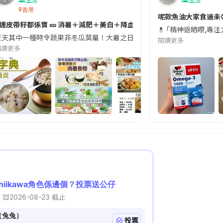
香港
切記檢查「1標示」🚨
呢款魚油大家食過未
#連皮帶籽都係寶 🥒 消暑＋減肥＋美白＋降血脂
近期要特別留意隨身行李中的行動電源。一名旅客日前在機場安檢時，明明攜
💊 ｢精神返晒嚟,專
天其中一種時令蔬果非冬瓜莫屬！大暑之日，點都要飲碗冬瓜湯消暑解渴！除了解暑，冬瓜仲有
閱讀更多
閱讀更多