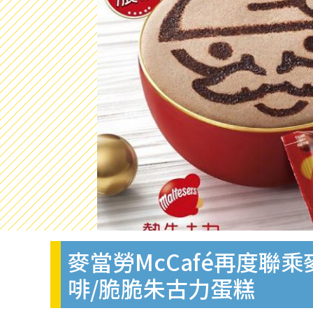
麥當勞McCafé再度聯
啡/脆脆朱古力蛋糕