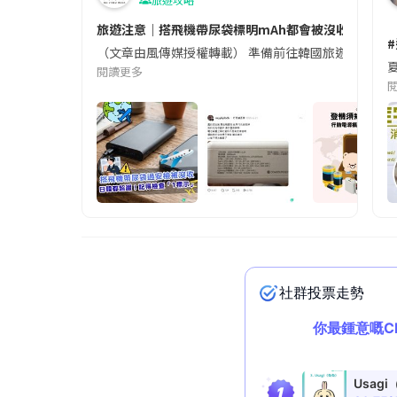
旅遊注意｜搭飛機帶尿袋標明mAh都會被沒收😱出發前
（文章由風傳媒授權轉載） 準備前往韓國旅遊的民眾，
夏
閱讀更多