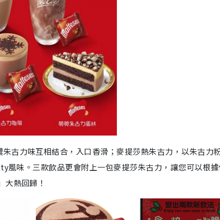
濃朱古力味互相結合，入口香滑；麥提莎熱朱古力，以朱古力
ty
風味。三款飲品更會附上一包麥提莎朱古力，讓您可以根據
」大熱回歸！