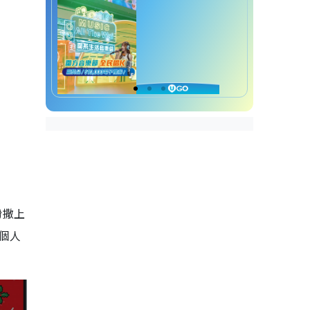
粉撒上
個人