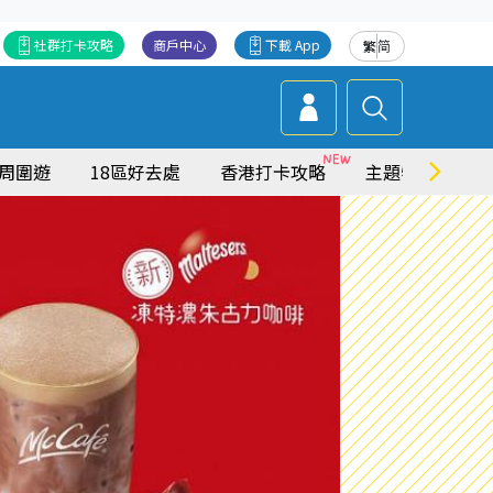
社群打卡攻略
商戶中心
下載 App
繁
简
周圍遊
18區好去處
香港打卡攻略
主題特集