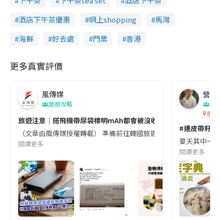
下午茶
下午茶tea set
酒店下午茶
酒店下午茶優惠
網上shopping
馬灣
海鮮
好去處
門票
香港
更多真實評價
風傳媒
營養教
旅遊攻略
生
香港
旅遊注意｜搭飛機帶尿袋標明mAh都會被沒收😱出發前切記檢查「1
#連皮帶籽都
（文章由風傳媒授權轉載） 準備前往韓國旅遊的民眾，近期要特別留
夏天其中一種時
閱讀更多
閱讀更多