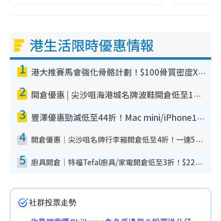
港生活限時優惠情報
1
港大推賽馬會強化骨骼計劃！$100骨質密度X光檢查 完成免費運動訓練送超市禮券！附參加資格
2
開倉優惠 | 尖沙咀海港城名牌波鞋開倉低至1折！On鞋$899起／Joy&Peace鞋履$98起
3
豐澤優惠勁減低至44折！Mac mini/iPhone17Pro大減價！廚房家電$220起
4
開倉優惠｜尖沙咀名牌行李箱開倉低至4折！一連5日 American Tourister/ace./Hallmark $200起！
5
廚具開倉｜特福Tefal廚具/家電開倉低至3折！$220起買平底鍋/炒鑊/湯煲！電飯煲/吸塵機/燙斗$418起