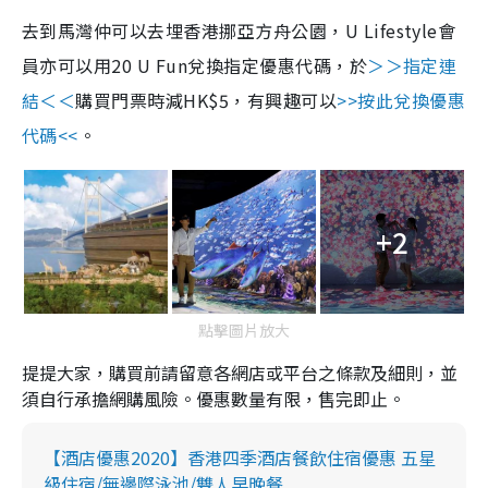
去到馬灣仲可以去埋香港挪亞方舟公園，U Lifestyle會
員亦可以用20 U Fun兌換指定優惠代碼，於
＞＞指定連
結＜＜
購買門票時減HK$5，有興趣可以
>>按此兌換優惠
代碼<<
。
+2
點擊圖片放大
提提大家，購買前請留意各網店或平台之條款及細則，並
須自行承擔網購風險。優惠數量有限，售完即止。
【酒店優惠2020】香港四季酒店餐飲住宿優惠 五星
級住宿/無邊際泳池/雙人早晚餐