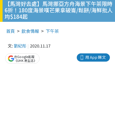
【馬灣好去處】馬灣挪亞方舟海景下午茶限時
6折！180度海景嘆芒果拿破崙/鬆餅/海鮮批人
均$184起
首頁
飲食情報
下午茶
文:
劉紀彤
2020.11.17
在Google追蹤
用 App 睇文
《UHK 港生活》