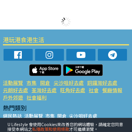
港玩港食港生活
活動展覽
市集
開倉
尖沙咀好去處
銅鑼灣好去處
元朗好去處
荃灣好去處
旺角好去處
社會
餐廳情報
戶外郊遊
社會福利
熱門類別
網民熱話
活動展覽
市集
開倉
尖沙咀好去處
銅鑼灣好去處
元朗好去處
荃灣好去處
旺角好去處
社會
U Lifestyle 會使用Cookies來改善您的網站體驗，請確定您同意
接受本網站之
私隱政策和使用條款
才可繼續瀏覽。
餐廳情報
戶外郊遊