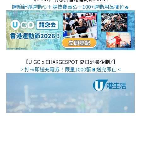
體驗新興運動💦＋競技賽事💪＋100+運動用品攤位🔥
【U GO x CHARGESPOT 夏日消暑企劃⚡】
> 打卡即送充電券！限量1000張🔋送完即止 <