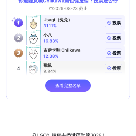
《U GO》請您去香港運動節2026！