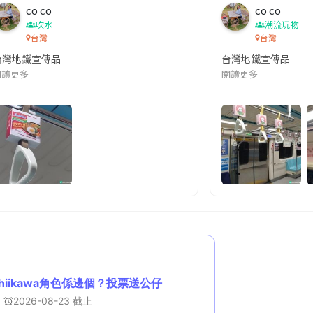
co co
co co
吹水
潮流玩物
台灣
台灣
台灣地鐵宣傳品
台灣地鐵宣傳品
本改編自同名網絡漫畫,故事主軸圍繞女主角柳寶娜 —— 表面上是一間公司
閱讀更多
閱讀更多