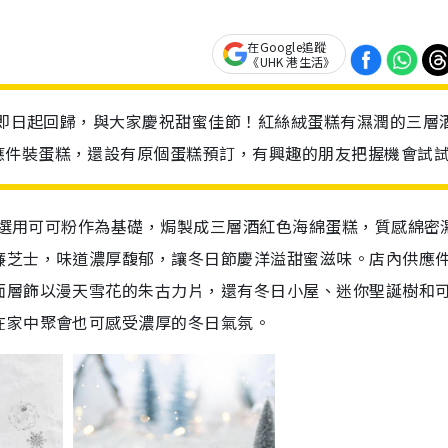
在Google追蹤
《UHK 港生活》
聖誕即日起回歸，與大家慶祝甜蜜佳節！紅絲絨蛋糕有濕潤的三層
應件裝蛋糕，還設有原個蛋糕預訂，有興趣的朋友把握機會試試
蛋糕選用可可粉作為基礎，焗製成三層酒紅色海綿蛋糕，質感綿密
廉芝士，味道濃厚馥郁，讓冬日節慶洋溢甜蜜滋味。店內供應
面層飾以漫天雪花的朱古力片，還有冬日小屋、迷你聖誕樹和
在家中聚會也可感受濃厚的冬日氣氛。