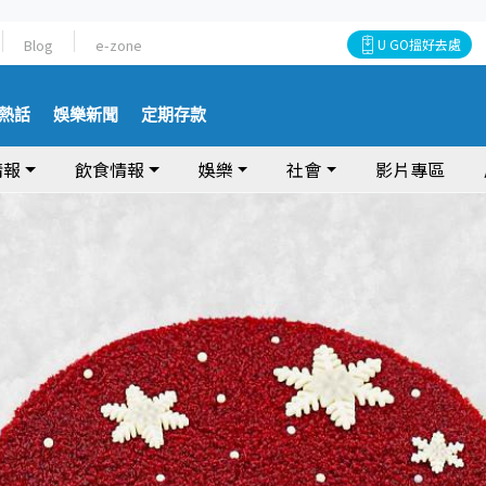
Blog
e-zone
U GO搵好去處
熱話
娛樂新聞
定期存款
情報
飲食情報
娛樂
社會
影片專區