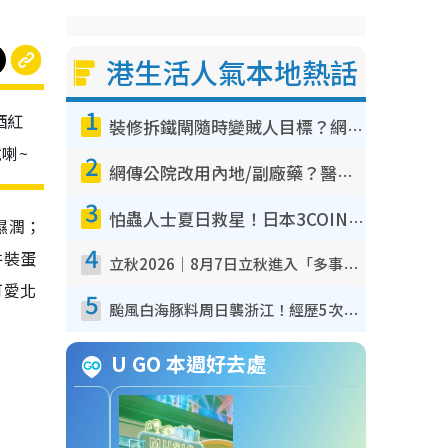
港生活人氣本地熱話
1
酒紅
裝修拆鐵閘隨時變賊人目標？網民揭2大關鍵用途：裝新式等於白裝？附新舊鐵閘分別
喇~
2
網傳公院改用內地/副廠藥？醫生拆解正副廠分別 揭4類人換藥隨時出事
3
怕蟲人士夏日救星！日本3COINS爆紅驅蟲神器$45起 1招「全程免觸碰」輕鬆搞定小強
濕潤；
4
件裝蛋
立秋2026｜8月7日立秋進入「多事之秋」 3件事唔做得！專家教6招開運 清枱頭／銀包納氣接好運
可愛北
5
颱風白海豚料周日襲浙江！經歷5次「眼牆置換」極罕見 成登陸內地最長途颱風
U GO 本週好去處