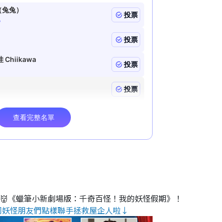
睇👹《蠟筆小新劇場版：千奇百怪！我的妖怪假期》！
同妖怪朋友們點樣聯手拯救屋企人啦↓