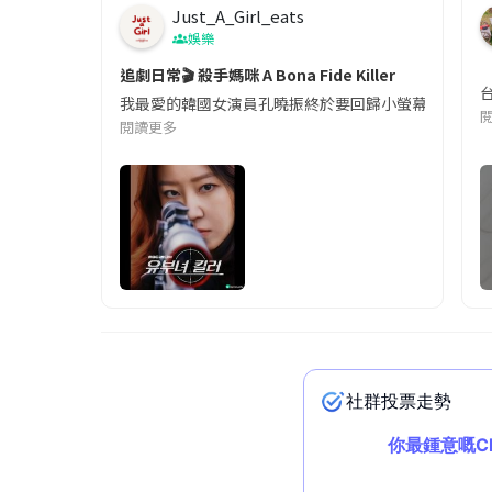
Just_A_Girl_eats
娛樂
追劇日常🎬 殺手媽咪 A Bona Fide Killer
我最愛的韓國女演員孔曉振終於要回歸小螢幕啦!這次的劇
閱讀更多