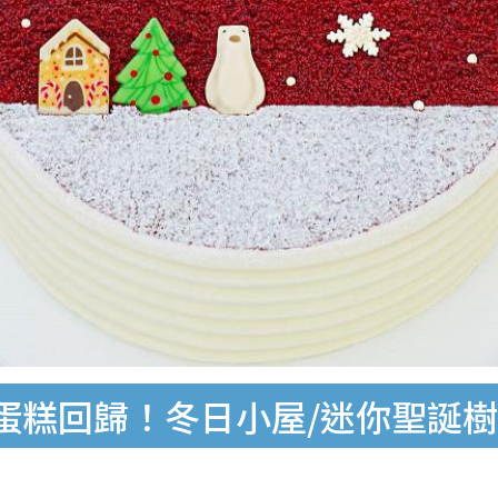
絲絨蛋糕回歸！冬日小屋/迷你聖誕