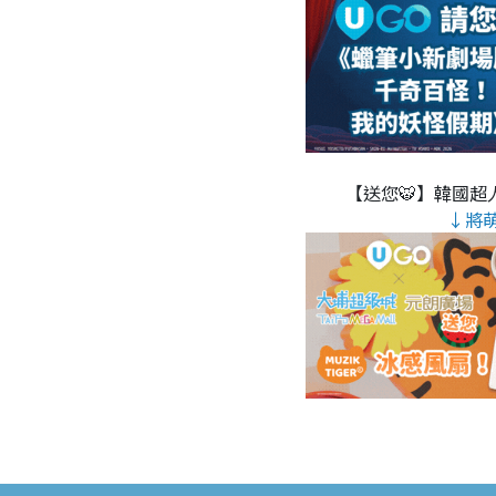
【送您🐯】韓國超人
↓將