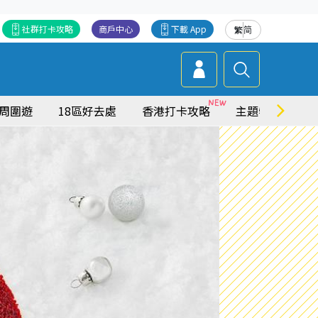
社群打卡攻略
商戶中心
下載 App
繁
简
周圍遊
18區好去處
香港打卡攻略
主題特集