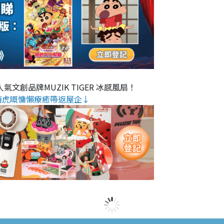
氣文創品牌MUZIK TIGER 冰感風扇！
萌虎嘅慵懶療癒帶返屋企↓