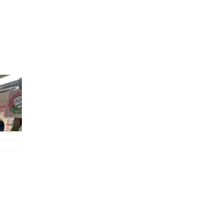
的職員,但其實暗地裡是負責處決逃過法網罪犯的阻擊手｡ 劇情從柳寶娜結束