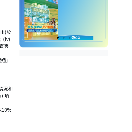
i)於
iv)
的賓客
處通」
情況和
) 項
10%