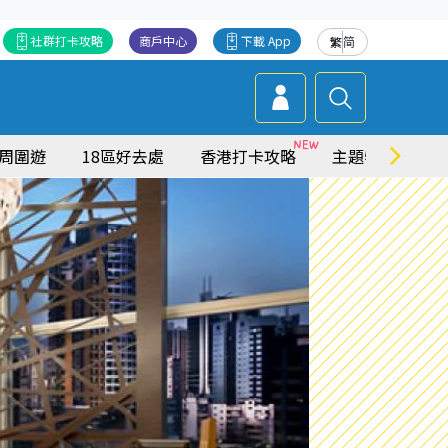
社群打卡攻略
商戶中心
下載 App
繁
简
周圍遊
18區好去處
香港打卡攻略
主題特集