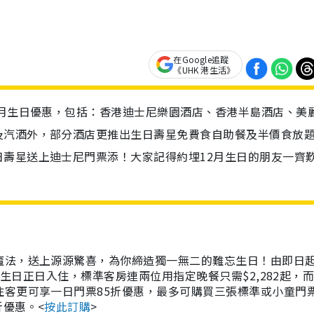
在Google追蹤
《UHK 港生活》
2月生日優惠，包括：香港迪士尼樂園酒店、香港半島酒店、美
及汽酒外，部分酒店更推出生日壽星免費食自助餐及半價食放
壽星送上迪士尼門票添！大家記得約埋12月生日的朋友一齊
魔法，送上源源驚喜，為你締造獨一無二的難忘生日！由即日
於生日正日入住，標準客房連兩位用指定晚餐只需$2,282起，
住客更可享一日門票85折優惠，最多可購買三張標準或小童門
折優惠。<
按此訂購
>