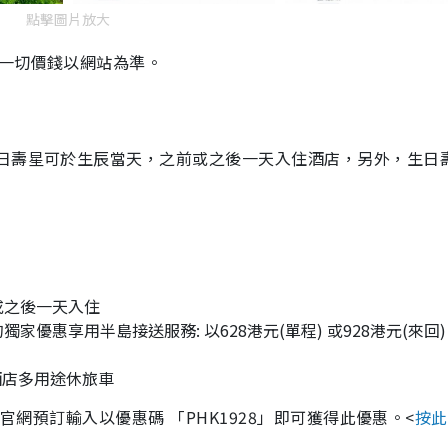
點擊圖片放大
，一切價錢以網站為準。
生日壽星可於生辰當天，之前或之後一天入住酒店，另外，生日
或之後一天入住
優惠享用半島接送服務: 以628港元(單程) 或928港元(來回)
島酒店多用途休旅車
店官網預訂輸入以優惠碼 「PHK1928」即可獲得此優惠。<
按此