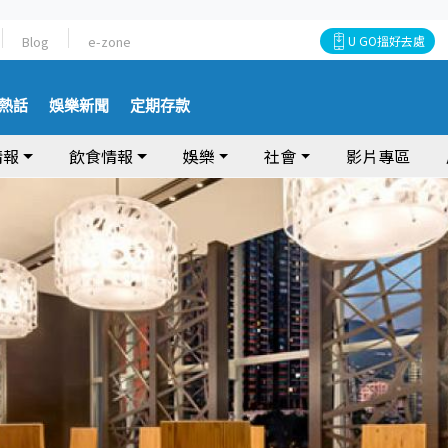
Blog
e-zone
U GO搵好去處
熱話
娛樂新聞
定期存款
情報
飲食情報
娛樂
社會
影片專區