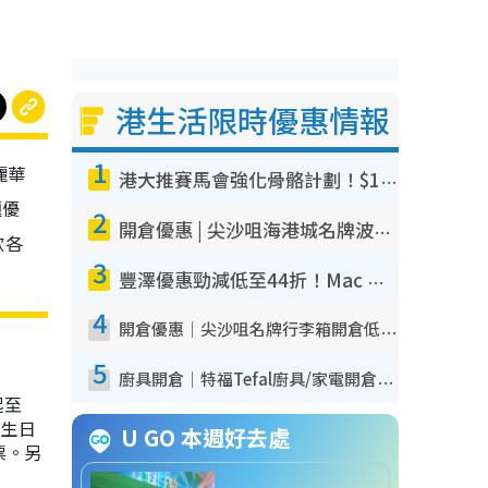
港生活限時優惠情報
1
麗華
港大推賽馬會強化骨骼計劃！$100骨質密度X光檢查 完成免費運動訓練送超市禮券！附參加資格
題優
2
開倉優惠 | 尖沙咀海港城名牌波鞋開倉低至1折！On鞋$899起／Joy&Peace鞋履$98起
歎各
3
豐澤優惠勁減低至44折！Mac mini/iPhone17Pro大減價！廚房家電$220起
4
開倉優惠｜尖沙咀名牌行李箱開倉低至4折！一連5日 American Tourister/ace./Hallmark $200起！
5
廚具開倉｜特福Tefal廚具/家電開倉低至3折！$220起買平底鍋/炒鑊/湯煲！電飯煲/吸塵機/燙斗$418起
起至
而生日
U GO 本週好去處
票。另