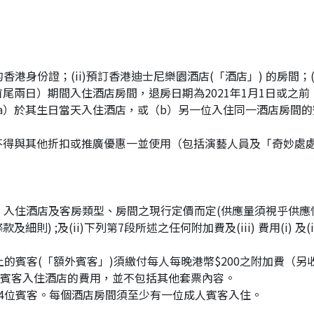
港身份證；(ii)預訂香港迪士尼樂園酒店(「酒店」) 的房間；(ii
包括首尾兩日）期間入住酒店房間，退房日期為2021年1月1日或之前；(
（a）於其生日當天入住酒店，或（b）另一位入住同一酒店房間
不得與其他折扣或推廣優惠一並使用（包括演藝人員及「奇妙處
房日期、入住酒店及客房類型、房間之現行定價而定(供應量須視乎供應
 ;及(ii)下列第7段所述之任何附加費及(iii) 費用(i) 及(ii
的賓客(「額外賓客」)須繳付每人每晚港幣$200之附加費（另收
外賓客入住酒店的費用，並不包括其他套票內容。
4位賓客。每個酒店房間須至少有一位成人賓客入住。