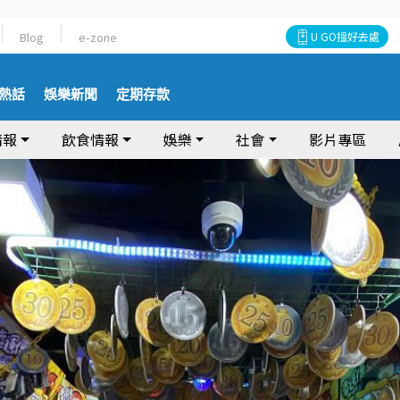
Blog
e-zone
U GO搵好去處
熱話
娛樂新聞
定期存款
情報
飲食情報
娛樂
社會
影片專區