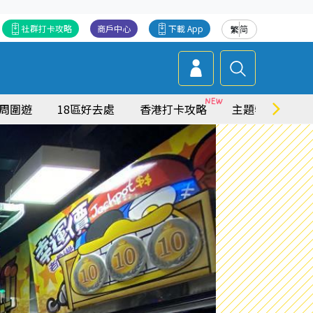
社群打卡攻略
商戶中心
下載 App
繁
简
周圍遊
18區好去處
香港打卡攻略
主題特集