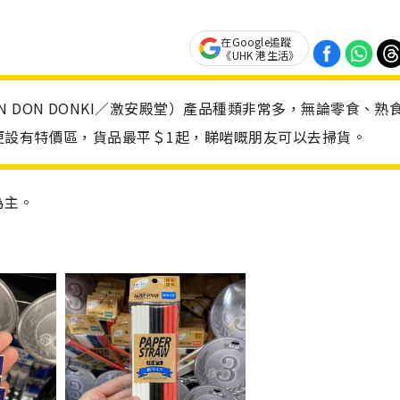
在Google追蹤
《UHK 港生活》
 DON DONKI／激安殿堂）產品種類非常多，無論零食、熟
更設有特價區，貨品最平＄1起，睇啱嘅朋友可以去掃貨。
為主。