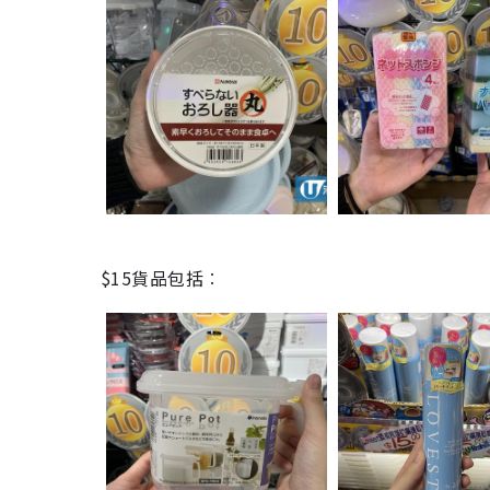
$15貨品包括︰