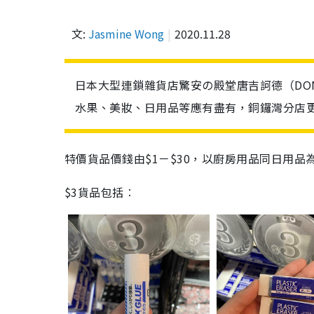
文:
Jasmine Wong
2020.11.28
日本大型連鎖雜貨店驚安の殿堂唐吉訶德（DON
水果、美妝、日用品等應有盡有，銅鑼灣分店
特價貨品價錢由$1－$30，以廚房用品同日用品
$3貨品包括︰