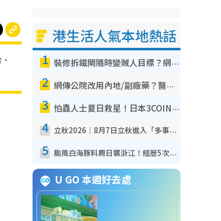
港生活人氣本地熱話
1
食、
裝修拆鐵閘隨時變賊人目標？網民揭2大關鍵用途：裝新式等於白裝？附新舊鐵閘分別
2
網傳公院改用內地/副廠藥？醫生拆解正副廠分別 揭4類人換藥隨時出事
3
怕蟲人士夏日救星！日本3COINS爆紅驅蟲神器$45起 1招「全程免觸碰」輕鬆搞定小強
4
立秋2026｜8月7日立秋進入「多事之秋」 3件事唔做得！專家教6招開運 清枱頭／銀包納氣接好運
5
颱風白海豚料周日襲浙江！經歷5次「眼牆置換」極罕見 成登陸內地最長途颱風
U GO 本週好去處