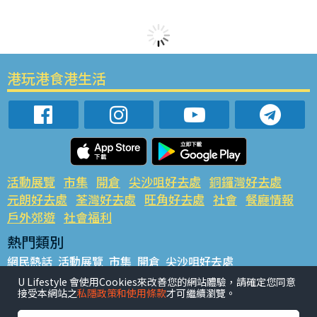
港玩港食港生活
活動展覽
市集
開倉
尖沙咀好去處
銅鑼灣好去處
元朗好去處
荃灣好去處
旺角好去處
社會
餐廳情報
戶外郊遊
社會福利
熱門類別
網民熱話
活動展覽
市集
開倉
尖沙咀好去處
銅鑼灣好去處
元朗好去處
荃灣好去處
旺角好去處
社會
U Lifestyle 會使用Cookies來改善您的網站體驗，請確定您同意
接受本網站之
私隱政策和使用條款
才可繼續瀏覽。
餐廳情報
戶外郊遊