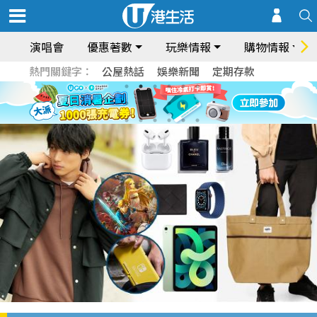
演唱會
優惠著數
玩樂情報
購物情報
熱門關鍵字：
公屋熱話
娛樂新聞
定期存款