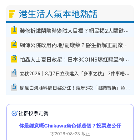
港生活人氣本地熱話
1
裝修拆鐵閘隨時變賊人目標？網民揭2大關鍵用途：裝新式等於白裝？附新舊鐵閘分別
2
網傳公院改用內地/副廠藥？醫生拆解正副廠分別 揭4類人換藥隨時出事
3
怕蟲人士夏日救星！日本3COINS爆紅驅蟲神器$45起 1招「全程免觸碰」輕鬆搞定小強
4
立秋2026｜8月7日立秋進入「多事之秋」 3件事唔做得！專家教6招開運 清枱頭／銀包納氣接好運
5
颱風白海豚料周日襲浙江！經歷5次「眼牆置換」極罕見 成登陸內地最長途颱風