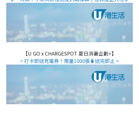
【U GO x CHARGESPOT 夏日消暑企劃⚡】
> 打卡即送充電券！限量1000張🔋送完即止 <