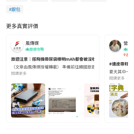
銀包
更多真實評價
風傳媒
營養教
旅遊攻略
生
香港
旅遊注意｜搭飛機帶尿袋標明mAh都會被沒收😱出發前切記檢查「1
#連皮帶籽都
（文章由風傳媒授權轉載） 準備前往韓國旅遊的民眾，近期要特別留
夏天其中一種時
閱讀更多
閱讀更多