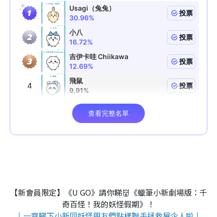
【新會員限定】《U GO》請你睇👹《蠟筆小新劇場版：千
奇百怪！我的妖怪假期》！
↓一齊睇下小新同妖怪朋友們點樣聯手拯救屋企人啦↓