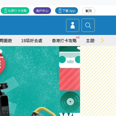
社群打卡攻略
商戶中心
下載 App
繁
简
周圍遊
18區好去處
香港打卡攻略
主題特集