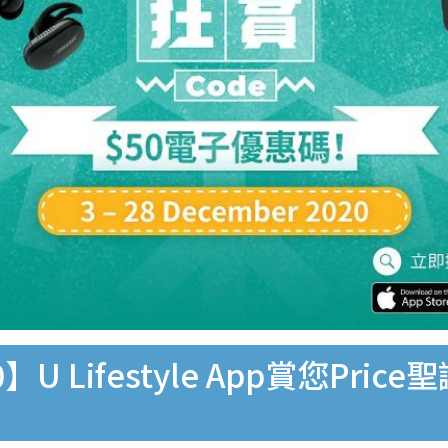
 Lifestyle App賞您Pric