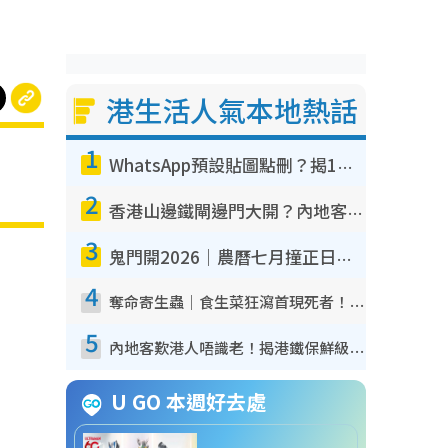
港生活人氣本地熱話
1
WhatsApp預設貼圖點刪？揭1招「反向操作」還原簡潔介面 附3步實測教學
2
香港山邊鐵閘邊門大開？內地客困惑意義何在！網民神回覆：呢種叫法理性防禦
3
鬼門開2026｜農曆七月撞正日全食特別邪？專家警告切忌做一事！揭4大禁忌+2招保平安
4
奪命寄生蟲｜食生菜狂瀉首現死者！疫潮惡化錄1.8萬宗病例 揭洗菜3大謬誤
5
內地客歎港人唔識老！揭港鐵保鮮級冷氣 港人求放過：咪投訴
U GO 本週好去處