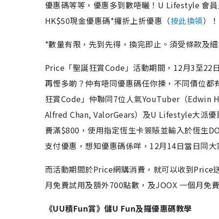
優惠碼等等，優惠多到數唔曬！U Lifestyle 會
HK$50現金優惠碼*攞折上折優惠（
按此換領
）！
*數量有限，先到先得，換完即止。須受條款及細
Price「聖誕狂賞Code」活動期間，12月3至22日
再慳多啲？仲有唔同優惠碼任你揀，不同價位都
狂賞Code」仲聯同7位人氣YouTuber（Edwin 
Alfred Chan, ValorGears）及U Life
費滿$800，使用指定恆生卡簽賬並輸入於恆生DOR
支付優惠，想知優惠碼係咩，12月14日當日同大
而活動期間於Price網購消費，就可以收到Price
月免費試用及額外700點數，及JOOX 一個月免費
《UU積Fun賞》儲U Fun及攞優惠碼教學