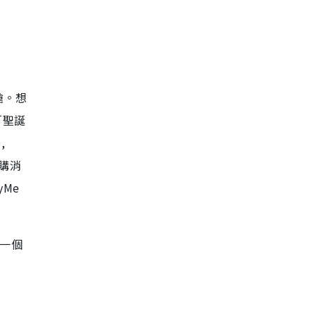
領
你搶。想
「聖誕
,
網購消
yMe
 一個