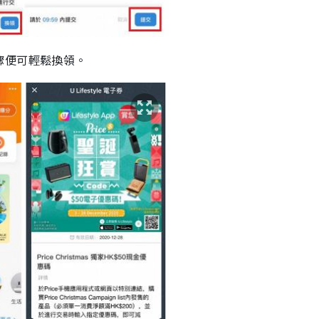
驟便可輕鬆換領。