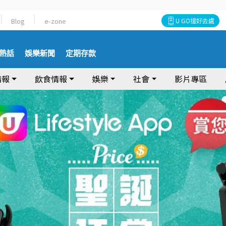
Blog
e-zone
U GO搵好去處
熱話
娛樂新聞
定期存款
情報
飲食情報
娛樂
社會
影片專區