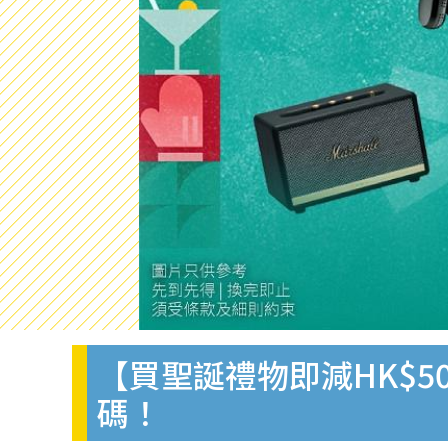
【買聖誕禮物即減HK$50】U
碼！