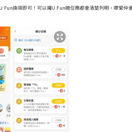
App以U Fun換領即可！可以攞U Fun嘅任務都會清楚列明，嚟緊仲