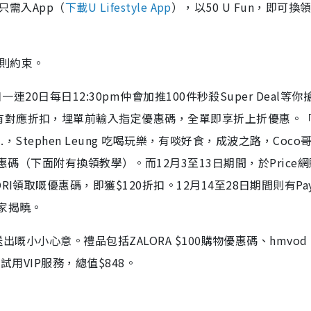
員只需入App（
下載U Lifestyle App
），以50 U Fun，即可換
則約束。
一連20日每日12:30pm仲會加推100件秒殺Super Deal等
有對應折扣，埋單前輸入指定優惠碼，全單即享折上折優惠。
H.，Stephen Leung 吃喝玩樂，有啖好食，成波之路，Coco哥
style大派優惠碼（下面附有換領教學）。而12月3至13日期間，於Price
I領取嘅優惠碼，即獲$120折扣。12月14至28日期間則有Pa
家揭曉。
送出嘅小小心意。禮品包括ZALORA $100購物優惠碼、hmvod
試用VIP服務，總值$848。