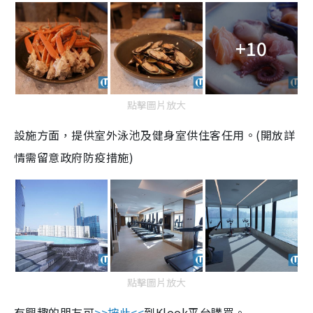
+10
點擊圖片放大
設施方面，提供室外泳池及健身室供住客任用。
(
開放詳
情需留意政府防疫措施
)
點擊圖片放大
有興趣的朋友可
>>
按此
<<
到
Klook
平台購買。