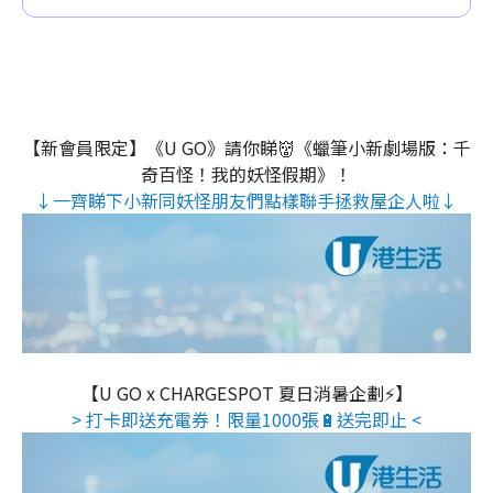
【新會員限定】《U GO》請你睇👹《蠟筆小新劇場版：千
奇百怪！我的妖怪假期》！
↓一齊睇下小新同妖怪朋友們點樣聯手拯救屋企人啦↓
【U GO x CHARGESPOT 夏日消暑企劃⚡】
> 打卡即送充電券！限量1000張🔋送完即止 <