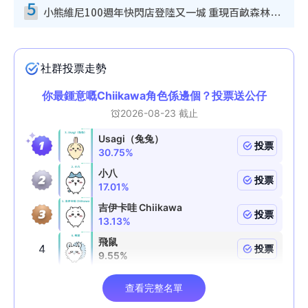
5
小熊維尼100週年快閃店登陸又一城 重現百畝森林經典場景／獨家限定盲盒登場／專屬DIY香水