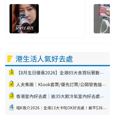
港生活人氣好去處
1
【8月生日優惠2026】全港85大食買玩著數攻略 自助餐/火鍋放題同行免費＋誠品/DONKI送現金券
2
人夫集團｜Klook套票/優先訂票/公開發售搶飛攻略！附票價.購票連結.場地座位表
3
香港室內好去處｜逾35大歎冷氣室內好去處推介 室內活動免費避雨無懼落雨
4
唱K推介2026︱全港13大卡啦OK好去處！最平$36起 日文K都有！(附地址+收費詳情)