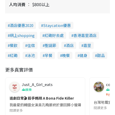
人均消費
$800以上
酒店優惠2020
Staycation優惠
網上shopping
紅磡好去處
香港嘉里酒店
餐飲
住宿
聖誕節
酒店
嘉里
紅磡
泳池
早餐
晚餐
健身
甜品
更多真實評價
Just_A_Girl_eats
co c
娛樂
吹
台灣
追劇日常🎬 殺手媽咪 A Bona Fide Killer
台灣地鐵宣
我最愛的韓國女演員孔曉振終於要回歸小螢幕啦!這次的劇本改編自同名
閱讀更多
閱讀更多