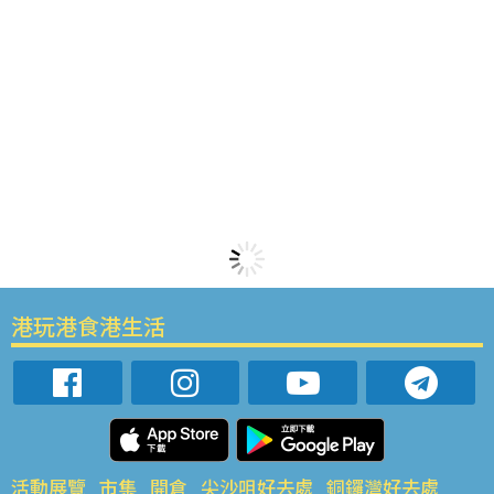
港玩港食港生活
活動展覽
市集
開倉
尖沙咀好去處
銅鑼灣好去處