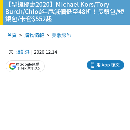
【聖誕優惠2020】Michael Kors/Tory
Burch/Chloé年尾減價低至48折！長銀包/短
銀包/卡套$552起
首頁
購物情報
美妝服飾
文:
張凱淇
2020.12.14
在Google追蹤
用 App 睇文
《UHK 港生活》