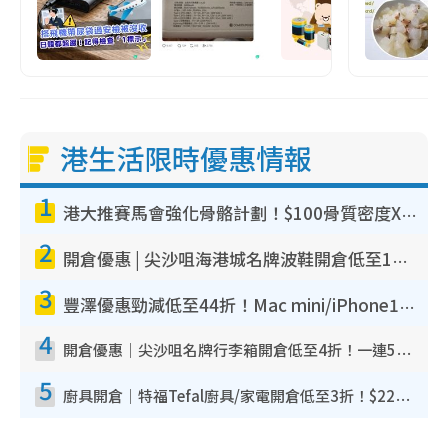
港生活限時優惠情報
1
港大推賽馬會強化骨骼計劃！$100骨質密度X光檢查 完成免費運動訓練送超市禮券！附參加資格
2
開倉優惠 | 尖沙咀海港城名牌波鞋開倉低至1折！On鞋$899起／Joy&Peace鞋履$98起
3
豐澤優惠勁減低至44折！Mac mini/iPhone17Pro大減價！廚房家電$220起
4
開倉優惠｜尖沙咀名牌行李箱開倉低至4折！一連5日 American Tourister/ace./Hallmark $200起！
5
廚具開倉｜特福Tefal廚具/家電開倉低至3折！$220起買平底鍋/炒鑊/湯煲！電飯煲/吸塵機/燙斗$418起