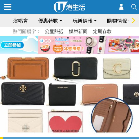
演唱會
優惠著數
玩樂情報
購物情報
熱門關鍵字：
公屋熱話
娛樂新聞
定期存款