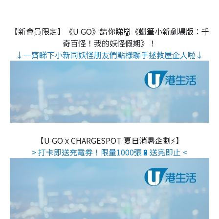
【新會員限定】《U GO》請你睇👹《蠟筆小新劇場版：千
奇百怪！我的妖怪假期》！
↓一齊睇下小新同妖怪朋友們點樣聯手拯救屋企人啦↓
【U GO x CHARGESPOT 夏日消暑企劃⚡】
> 打卡即送充電券！限量1000張🔋送完即止 <