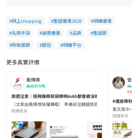
網上shopping
聖誕優惠2020
網購優惠
名牌手袋
減價優惠
品牌
聖誕節
時裝服飾
銀包
網購平台
更多真實評價
風傳媒
營養教
旅遊攻略
生
香港
旅遊注意｜搭飛機帶尿袋標明mAh都會被沒收😱出發前切記檢查「1
#連皮帶籽都
（文章由風傳媒授權轉載） 準備前往韓國旅遊的民眾，近期要特別留
夏天其中一種時
閱讀更多
閱讀更多