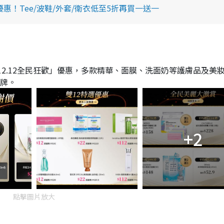
購優惠！Tee/波鞋/外套/衛衣低至5折再買一送一
「12.12全民狂歡」優惠，多款精華、面膜、洗面奶等護膚品及美
品牌。
+2
點擊圖片放大