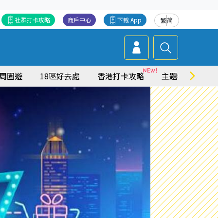
社群打卡攻略
商戶中心
下載 App
繁
简
周圍遊
18區好去處
香港打卡攻略
主題特集