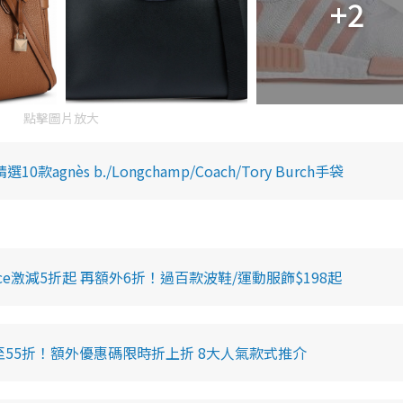
+2
點擊圖片放大
gnès b./Longchamp/Coach/Tory Burch手袋
Balance激減5折起 再額外6折！過百款波鞋/運動服飾$198起
低至55折！額外優惠碼限時折上折 8大人氣款式推介