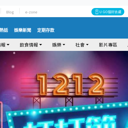
Blog
e-zone
U GO搵好去處
熱話
娛樂新聞
定期存款
情報
飲食情報
娛樂
社會
影片專區