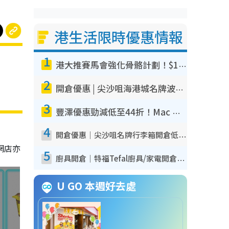
港生活限時優惠情報
1
港大推賽馬會強化骨骼計劃！$100骨質密度X光檢查 完成免費運動訓練送超市禮券！附參加資格
2
開倉優惠 | 尖沙咀海港城名牌波鞋開倉低至1折！On鞋$899起／Joy&Peace鞋履$98起
3
豐澤優惠勁減低至44折！Mac mini/iPhone17Pro大減價！廚房家電$220起
4
開倉優惠｜尖沙咀名牌行李箱開倉低至4折！一連5日 American Tourister/ace./Hallmark $200起！
網店亦
5
廚具開倉｜特福Tefal廚具/家電開倉低至3折！$220起買平底鍋/炒鑊/湯煲！電飯煲/吸塵機/燙斗$418起
U GO 本週好去處