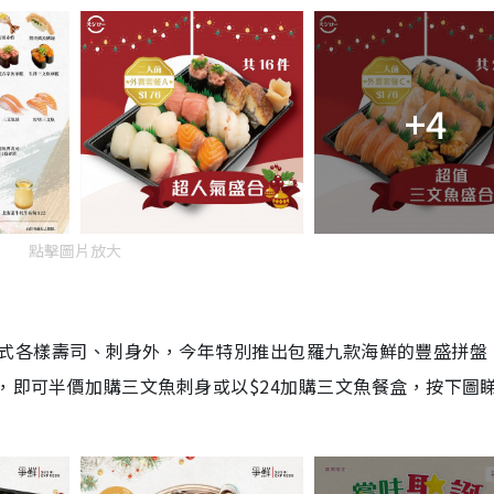
+4
點擊圖片放大
除了有各式各樣壽司、刺身外，今年特別推出包羅九款海鮮的豐盛拼盤
0，即可半價加購三文魚刺身或以$24加購三文魚餐盒，按下圖