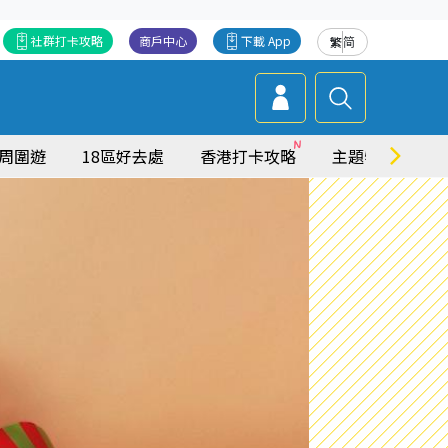
社群打卡攻略
商戶中心
下載 App
繁
简
周圍遊
18區好去處
香港打卡攻略
主題特集