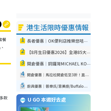
港生活限時優惠情報
1
套餐
長者優惠｜OK便利店推樂悠咭優惠！買麵包/牛奶/保健品拍卡即減
鍋、
2
【8月生日優惠2026】全港85大食買玩著數攻略 自助餐/火鍋放題同行免費＋誠品/DONKI送現金券
3
開倉優惠｜銅鑼灣MICHAEL KORS開倉低至17折！直擊$500起買手袋/銀包/鞋款 必買經典Jet Set系列
4
開倉優惠｜馬拉松開倉低至3折！直擊$99起買adidas／New Balance／Puma鞋款 STANLEY保溫杯劈價至$119起
5
廚具優惠｜普樂氏/意美廚/Buffalo廚具低至3折！$89起買煎鍋／炒鑊／個人鍋 同場小家電激減至$99起
多款
U GO 本週好去處