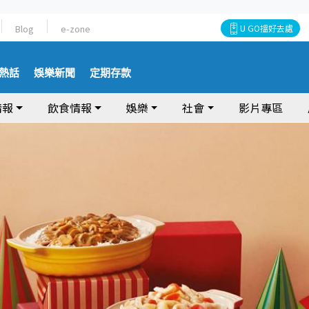
Blog
e-zone
U GO搵好去處
熱話
娛樂新聞
定期存款
情報
飲食情報
娛樂
社會
影片專區