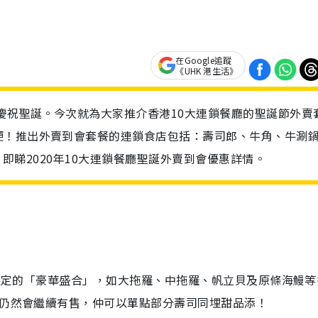
在Google追蹤
《UHK 港生活》
會慶祝聖誕。今次就為大家推介香港10大連鎖餐廳的聖誕節外賣
便！推出外賣到會套餐的連鎖食店包括：壽司郎、牛角、牛涮
起！即睇2020年10大連鎖餐廳聖誕外賣到會優惠詳情。
間限定的「豪華盛合」，如大拖羅、中拖羅、帆立貝及原條海鰻等
t仍然會繼續有售，仲可以單點部分壽司同埋甜品添！