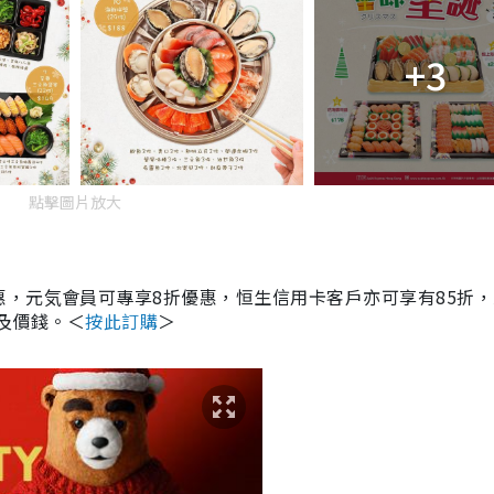
+3
點擊圖片放大
，元気會員可專享8折優惠，恒生信用卡客戶亦可享有85折，
式及價錢。＜
按此訂購
＞