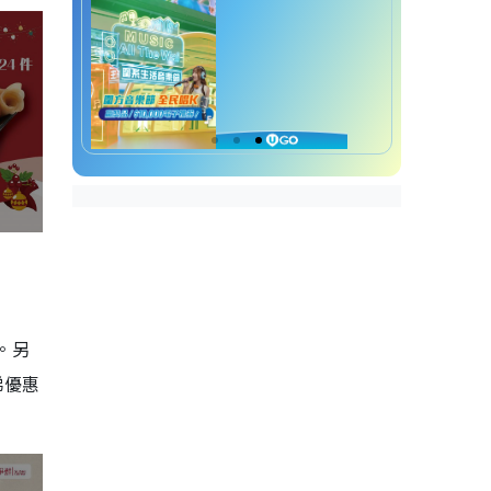
。另
睇優惠