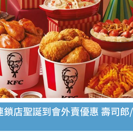
連鎖店聖誕到會外賣優惠 壽司郎/牛