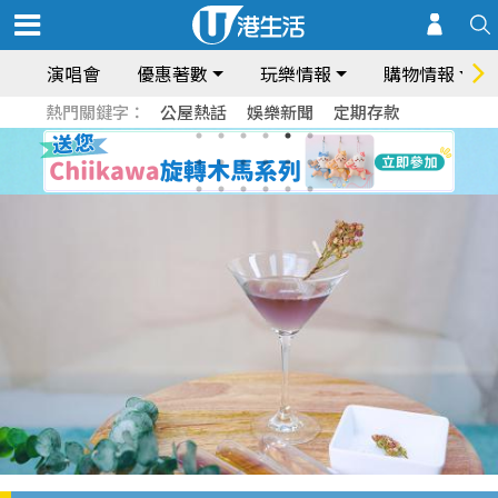
演唱會
優惠著數
玩樂情報
購物情報
熱門關鍵字：
公屋熱話
娛樂新聞
定期存款