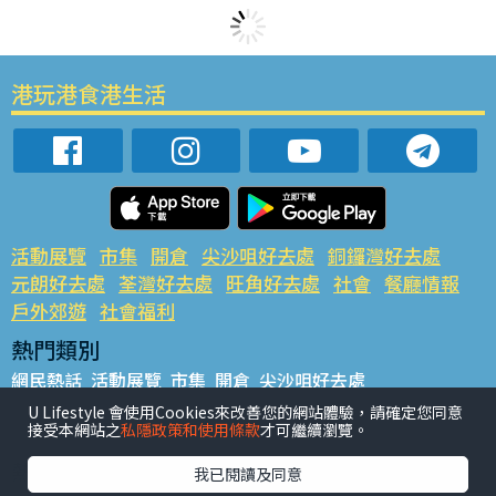
港玩港食港生活
活動展覽
市集
開倉
尖沙咀好去處
銅鑼灣好去處
元朗好去處
荃灣好去處
旺角好去處
社會
餐廳情報
戶外郊遊
社會福利
熱門類別
網民熱話
活動展覽
市集
開倉
尖沙咀好去處
銅鑼灣好去處
元朗好去處
荃灣好去處
旺角好去處
社會
U Lifestyle 會使用Cookies來改善您的網站體驗，請確定您同意
接受本網站之
私隱政策和使用條款
才可繼續瀏覽。
餐廳情報
戶外郊遊
熱門標籤
我已閱讀及同意