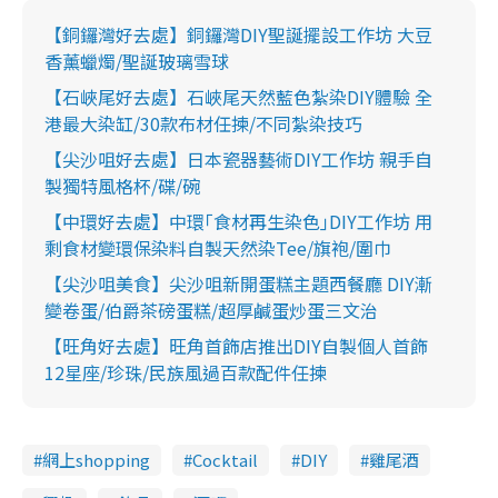
【銅鑼灣好去處】銅鑼灣DIY聖誕擺設工作坊 大豆
香薰蠟燭/聖誕玻璃雪球
【石峽尾好去處】石峽尾天然藍色紮染DIY體驗 全
港最大染缸/30款布材任揀/不同紮染技巧
【尖沙咀好去處】日本瓷器藝術DIY工作坊 親手自
製獨特風格杯/碟/碗
【中環好去處】中環｢食材再生染色｣DIY工作坊 用
剩食材變環保染料自製天然染Tee/旗袍/圍巾
【尖沙咀美食】尖沙咀新開蛋糕主題西餐廳 DIY漸
變卷蛋/伯爵茶磅蛋糕/超厚鹹蛋炒蛋三文治
【旺角好去處】旺角首飾店推出DIY自製個人首飾
12星座/珍珠/民族風過百款配件任揀
網上shopping
Cocktail
DIY
雞尾酒