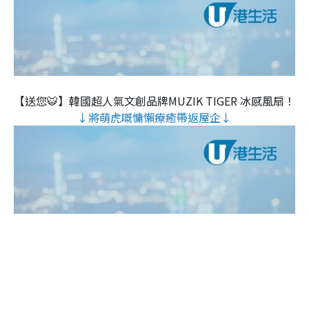
【送您🐯】韓國超人氣文創品牌MUZIK TIGER 冰感風扇！
↓將萌虎嘅慵懶療癒帶返屋企↓