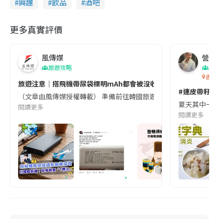
興趣
飲品
酒吧
更多真實評價
風傳媒
營養教
旅遊攻略
生
香港
旅遊注意｜搭飛機帶尿袋標明mAh都會被沒收😱出發前切記檢查「1
#連皮帶籽都
（文章由風傳媒授權轉載） 準備前往韓國旅遊的民眾，近期要特別留
夏天其中一種時
閱讀更多
閱讀更多