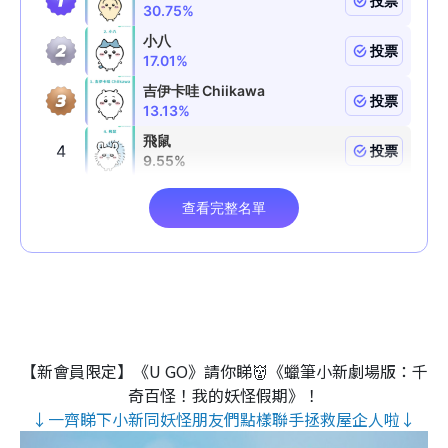
【新會員限定】《U GO》請你睇👹《蠟筆小新劇場版：千
奇百怪！我的妖怪假期》！
↓一齊睇下小新同妖怪朋友們點樣聯手拯救屋企人啦↓