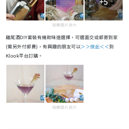
+5
點擊圖片放大
雞尾酒DIY套裝有幾款味道選擇，可選面交或郵寄到家
(需另外付郵費)，有興趣的朋友可以
＞＞按此＜＜
到
Klook平台訂購。
點擊圖片放大