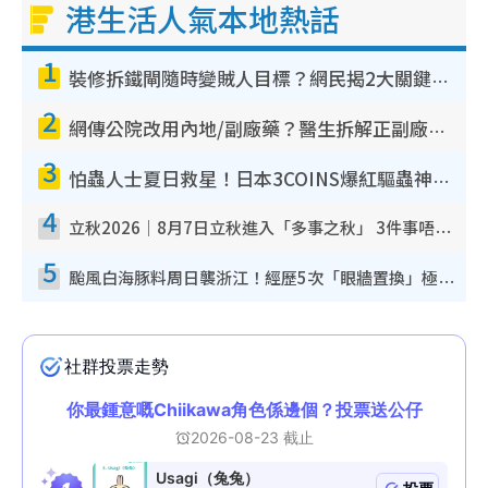
港生活人氣本地熱話
1
裝修拆鐵閘隨時變賊人目標？網民揭2大關鍵用途：裝新式等於白裝？附新舊鐵閘分別
2
網傳公院改用內地/副廠藥？醫生拆解正副廠分別 揭4類人換藥隨時出事
3
怕蟲人士夏日救星！日本3COINS爆紅驅蟲神器$45起 1招「全程免觸碰」輕鬆搞定小強
4
立秋2026｜8月7日立秋進入「多事之秋」 3件事唔做得！專家教6招開運 清枱頭／銀包納氣接好運
5
颱風白海豚料周日襲浙江！經歷5次「眼牆置換」極罕見 成登陸內地最長途颱風