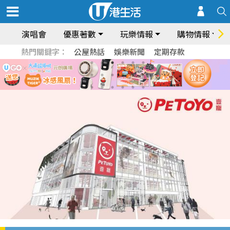
演唱會
優惠著數
玩樂情報
購物情報
熱門關鍵字：
公屋熱話
娛樂新聞
定期存款