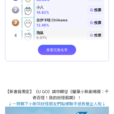
【新會員限定】《U GO》請你睇👹《蠟筆小新劇場版：千
奇百怪！我的妖怪假期》！
↓一齊睇下小新同妖怪朋友們點樣聯手拯救屋企人啦↓