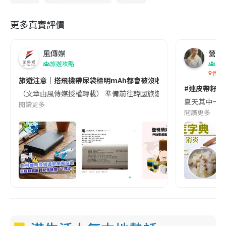
更多真實評價
風傳媒
營養教
旅遊攻略
生
香港
旅遊注意｜搭飛機帶尿袋標明mAh都會被沒收😱出發前切記檢查「1
#連皮帶籽都
（文章由風傳媒授權轉載） 準備前往韓國旅遊的民眾，近期要特別留
夏天其中一種時
閱讀更多
閱讀更多