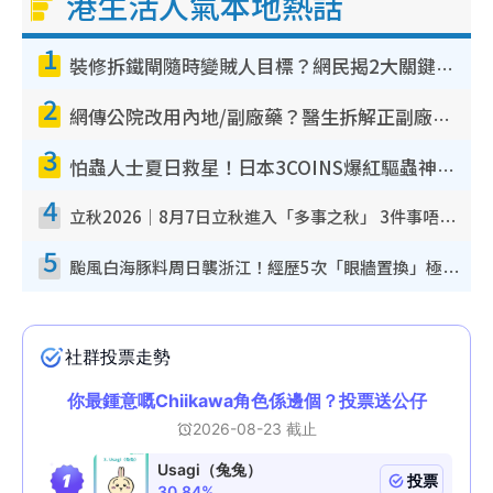
港生活人氣本地熱話
1
裝修拆鐵閘隨時變賊人目標？網民揭2大關鍵用途：裝新式等於白裝？附新舊鐵閘分別
2
網傳公院改用內地/副廠藥？醫生拆解正副廠分別 揭4類人換藥隨時出事
3
怕蟲人士夏日救星！日本3COINS爆紅驅蟲神器$45起 1招「全程免觸碰」輕鬆搞定小強
4
立秋2026｜8月7日立秋進入「多事之秋」 3件事唔做得！專家教6招開運 清枱頭／銀包納氣接好運
5
颱風白海豚料周日襲浙江！經歷5次「眼牆置換」極罕見 成登陸內地最長途颱風