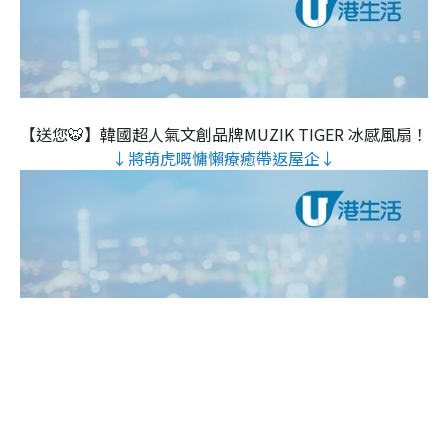
【送您🐯】韓國超人氣文創品牌MUZIK TIGER 冰感風扇！
↓將萌虎嘅慵懶療癒帶返屋企↓