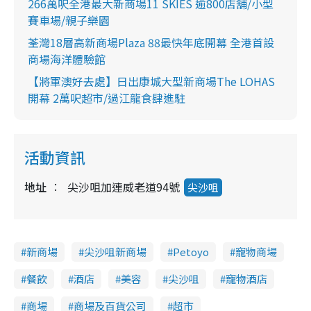
266萬呎全港最大新商場11 SKIES 逾800店舖/小型
賽車場/親子樂園
荃灣18層高新商場Plaza 88最快年底開幕 全港首設
商場海洋體驗館
【將軍澳好去處】日出康城大型新商場The LOHAS
開幕 2萬呎超市/過江龍食肆進駐
活動資訊
地址
尖沙咀加連威老道94號
尖沙咀
新商場
尖沙咀新商場
Petoyo
寵物商場
餐飲
酒店
美容
尖沙咀
寵物酒店
商場
商場及百貨公司
超市