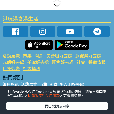
港玩港食港生活
活動展覽
市集
開倉
尖沙咀好去處
銅鑼灣好去處
元朗好去處
荃灣好去處
旺角好去處
社會
餐廳情報
戶外郊遊
社會福利
熱門類別
網民熱話
活動展覽
市集
開倉
尖沙咀好去處
銅鑼灣好去處
元朗好去處
荃灣好去處
旺角好去處
社會
U Lifestyle 會使用Cookies來改善您的網站體驗，請確定您同意
接受本網站之
私隱政策和使用條款
才可繼續瀏覽。
餐廳情報
戶外郊遊
熱門標籤
我已閱讀及同意
#UGO搵好去處
#人氣活動推介
#美食社群熱話