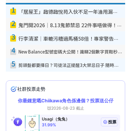
1
「居屋王」啟德啟悅苑入伙不足一年淪甩漏之王！插頭噴火花致大停電 多戶業主全屋家電報銷
2
鬼門開2026｜8.13鬼節禁忌 22件事唔做得！燒肉、刺身要少食？半夜勿吹口哨/打呢個電話
3
行李清潔｜車轆污糟過馬桶58倍！專家警告忌用酒精抹 教1招免污手除菌
4
New Balance型號密碼大公開！識睇2個數字買鞋秒知功能免中伏 附5大熱門鞋款
5
剪頭髮都要擇日？司徒法正提醒3大禁忌日子 隨時剪走財運！呢日剪髮恐「剪壽命」？