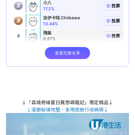
↓「森境奇緣夏日異想尋龍記」限定精品↓
↓漫遊秘境地墊、多用途旅行收納袋↓