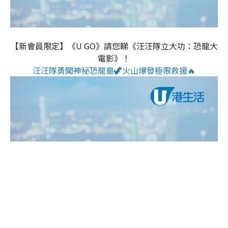
【新會員限定】《U GO》請您睇《汪汪隊立大功：恐龍大
電影》！
汪汪隊勇闖神秘恐龍島🦖火山爆發極限救援🔥