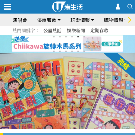
演唱會
優惠著數
玩樂情報
購物情報
熱門關鍵字：
公屋熱話
娛樂新聞
定期存款