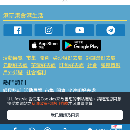
港玩港食港生活
活動展覽
市集
開倉
尖沙咀好去處
銅鑼灣好去處
元朗好去處
荃灣好去處
旺角好去處
社會
餐廳情報
戶外郊遊
社會福利
熱門類別
網民熱話
活動展覽
市集
開倉
尖沙咀好去處
銅鑼灣好去處
元朗好去處
荃灣好去處
旺角好去處
社會
U Lifestyle 會使用Cookies來改善您的網站體驗，請確定您同意
接受本網站之
私隱政策和使用條款
才可繼續瀏覽。
餐廳情報
戶外郊遊
熱門標籤
我已閱讀及同意
#UGO搵好去處
#人氣活動推介
#美食社群熱話
#親子玩樂好去處
#ULifestyle應用程式
#限時搶