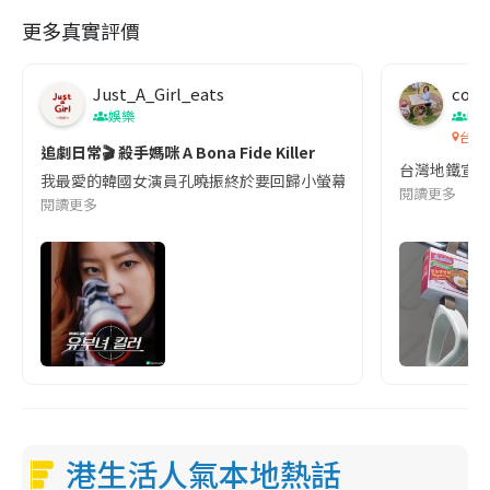
更多真實評價
Just_A_Girl_eats
co c
娛樂
吹
台灣
追劇日常🎬 殺手媽咪 A Bona Fide Killer
台灣地鐵宣
我最愛的韓國女演員孔曉振終於要回歸小螢幕啦!這次的劇本改編自同名
閱讀更多
閱讀更多
港生活人氣本地熱話