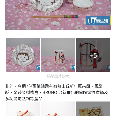
+5
點擊圖片放大
此外，今期7仔預購站還有微熱山丘新年旺來餅、鳳梨
酥、金莎金鑽禮盒、BRUNO 最新推出的電陶爐炆煮鍋及
多功能電熱鍋等產品。