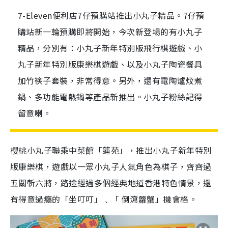
7-Eleven便利店7仔預購站推出小丸子精品。7仔預
購站新一輪預購即將開始，今次新登場的有小丸子
精品，分別有：小丸子新年特別版飛行棋遊戲、小
丸子新年特別版康樂棋遊戲、以及小丸子陶瓷餐具
加竹筷子套裝，非常得意。另外，還有電陶爐炆煮
鍋、多功能電熱鍋等產品新推出。小丸子粉絲記得
留意喇。
櫻桃小丸子聯乘中菜館「蓮苑」，推出小丸子新年特別
版康樂棋，遊戲以一眾小丸子人氣角色為棋子，齊齊過
五關斬六將，路途經過多個經典地道香港特色情景，還
有得意過癮的「坐叮叮」﹑「 倒瀉籮蟹」機會格。