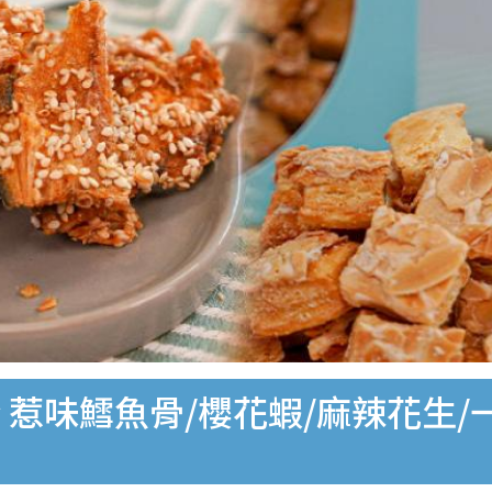
惹味鱈魚骨/櫻花蝦/麻辣花生/