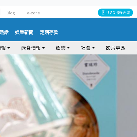
Blog
e-zone
U GO搵好去處
熱話
娛樂新聞
定期存款
情報
飲食情報
娛樂
社會
影片專區