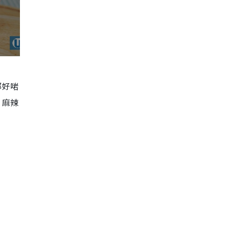
都好啱
！麻辣