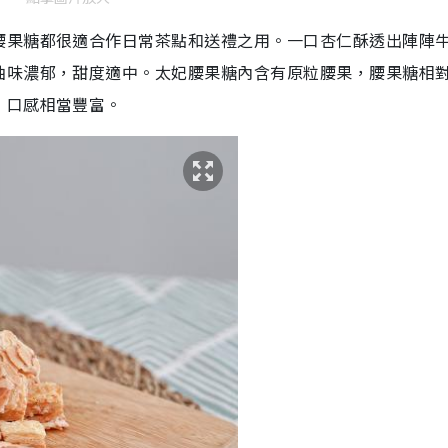
腰果糖都很適合作日常茶點和送禮之用。一口杏仁酥透出陣陣
油味濃郁，甜度適中。太妃腰果糖內含有原粒腰果，腰果糖相
，口感相當豐富。