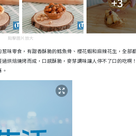
+3
點擊圖片放大
的惹味零食，有甜香酥脆的鱈魚骨、櫻花蝦和麻辣花生，全部
經過烘焙燒烤而成，口感酥脆，麥芽調味讓人停不了口的吃啊
酥。