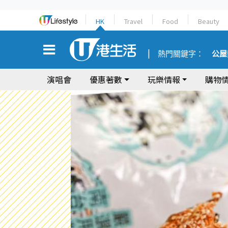
HK
Travel
Food
Beauty
熱門關鍵字：
公屋
演唱會
優惠著數
玩樂情報
購物