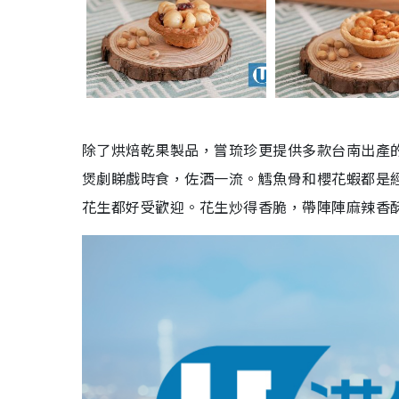
除了烘焙乾果製品，嘗琉珍更提供多款台南出產
煲劇睇戲時食，佐酒一流。鱈魚骨和櫻花蝦都是
花生都好受歡迎。花生炒得香脆，帶陣陣麻辣香