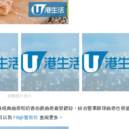
點擊圖片放大
味經典曲奇和奶香伯爵曲奇最受歡迎，綜合堅果酥球曲奇也很
可以到
FB@嘗琉珍
查詢更多。