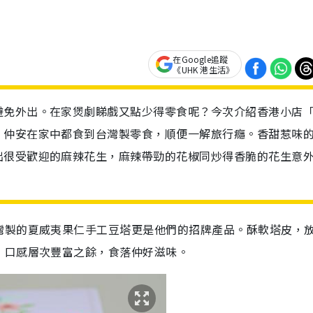
在Google追蹤
《UHK 港生活》
避免外出。在家煲劇睇戲又點少得零食呢？今次介紹香港小店
，仲安在家中都食到台灣製零食，順便一解旅行癮。香甜惹味
出很受歡迎的麻辣花生，麻辣帶勁的花椒同炒得香脆的花生意
灣製的夏威夷果仁手工豆塔更是他們的招牌產品。酥軟塔皮，
，口感層次豐富之餘，食落仲好滋味。