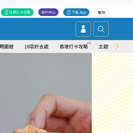
社群打卡攻略
商戶中心
下載 App
繁
简
周圍遊
18區好去處
香港打卡攻略
主題特集