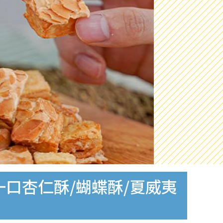
一口杏仁酥/蝴蝶酥/夏威夷