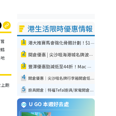
港生活限時優惠情報
1
「嘗
港大推賽馬會強化骨骼計劃！$100骨質密度X光檢查 完成免費運動訓練送超市禮券！附參加資格
的鱈
2
開倉優惠 | 尖沙咀海港城名牌波鞋開倉低至1折！On鞋$899起／Joy&Peace鞋履$98起
外地
3
豐澤優惠勁減低至44折！Mac mini/iPhone17Pro大減價！廚房家電$220起
4
開倉優惠｜尖沙咀名牌行李箱開倉低至4折！一連5日 American Tourister/ace./Hallmark $200起！
放上飽
5
廚具開倉｜特福Tefal廚具/家電開倉低至3折！$220起買平底鍋/炒鑊/湯煲！電飯煲/吸塵機/燙斗$418起
U GO 本週好去處