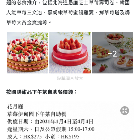
題的必食推介，包括北海道忌廉芝士草莓壽司卷、韓國
人氣草莓三文冶、黑胡椒草莓蜜餞雞翼、鮮草莓塔及焗
草莓大黃金寶撻等。
+2
點擊圖片放大
按
圖
睇甜品下午茶自助餐價錢：