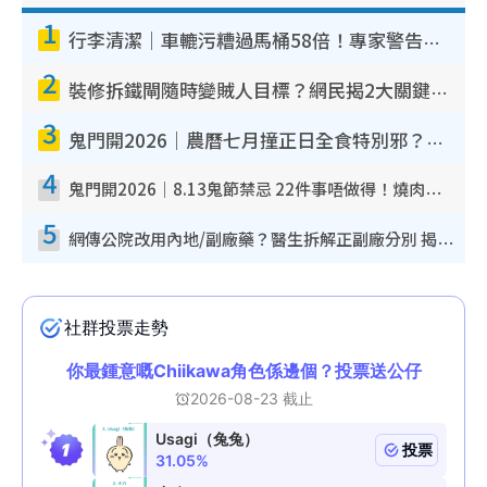
1
行李清潔｜車轆污糟過馬桶58倍！專家警告忌用酒精抹 教1招免污手除菌
2
裝修拆鐵閘隨時變賊人目標？網民揭2大關鍵用途：裝新式等於白裝？附新舊鐵閘分別
3
鬼門開2026｜農曆七月撞正日全食特別邪？專家警告切忌做一事！揭4大禁忌+2招保平安
4
鬼門開2026｜8.13鬼節禁忌 22件事唔做得！燒肉、刺身要少食？半夜勿吹口哨/打呢個電話
5
網傳公院改用內地/副廠藥？醫生拆解正副廠分別 揭4類人換藥隨時出事