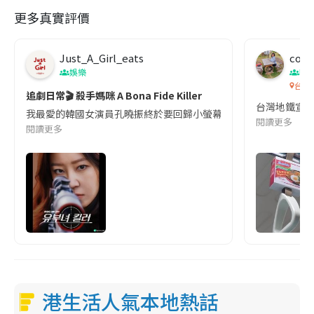
更多真實評價
Just_A_Girl_eats
co c
娛樂
吹
台灣
追劇日常🎬 殺手媽咪 A Bona Fide Killer
台灣地鐵宣
我最愛的韓國女演員孔曉振終於要回歸小螢幕啦!這次的劇本改編自同名
閱讀更多
閱讀更多
港生活人氣本地熱話