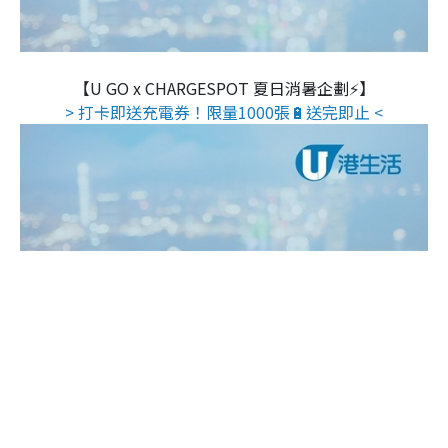
【U GO x CHARGESPOT 夏日消暑企劃⚡】
> 打卡即送充電券！限量1000張🔋送完即止 <