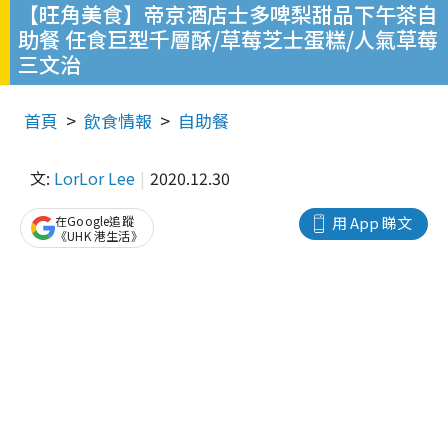
【旺角美食】帝京酒店士多啤梨甜品下午茶自
助餐 任食巨型千層酥/草莓芝士蛋糕/人氣草莓
三文治
首頁
飲食情報
自助餐
文:
LorLor Lee
2020.12.30
在Google追蹤
用 App 睇文
《UHK 港生活》