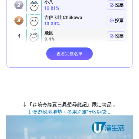
↓「森境奇緣夏日異想尋龍記」限定精品↓
↓漫遊秘境地墊、多用途旅行收納袋↓