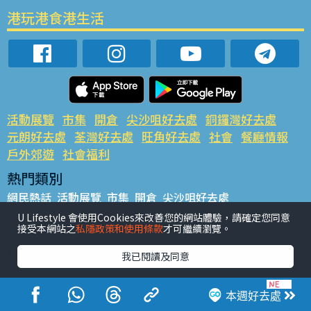
港玩港食港生活
活動展覽
市集
開倉
尖沙咀好去處
銅鑼灣好去處
元朗好去處
荃灣好去處
旺角好去處
社會
餐廳情報
戶外郊遊
社會福利
熱門類別
網民熱話
活動展覽
市集
開倉
尖沙咀好去處
銅鑼灣好去處
元朗好去處
荃灣好去處
旺角好去處
社會
U Lifestyle 會使用Cookies來改善您的網站體驗，請確定您同意
接受本網站之
私隱政策和使用條款
才可繼續瀏覽。
餐廳情報
戶外郊遊
熱門標籤
我已閱讀及同意
#UGO搵好去處
#人氣活動推介
#美食社群熱話
#親子玩樂好去處
#ULifestyle應用程式
#限時搶
本週好去處
#UJetso禮物放送
#ULifestyle商戶中心
#著數
#網絡熱話