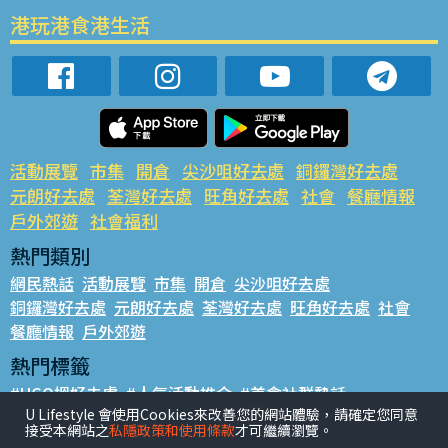
港玩港食港生活
活動展覽
市集
開倉
尖沙咀好去處
銅鑼灣好去處
元朗好去處
荃灣好去處
旺角好去處
社會
餐廳情報
戶外郊遊
社會福利
熱門類別
網民熱話
活動展覽
市集
開倉
尖沙咀好去處
銅鑼灣好去處
元朗好去處
荃灣好去處
旺角好去處
社會
餐廳情報
戶外郊遊
熱門標籤
#UGO搵好去處
#人氣活動推介
#美食社群熱話
U Lifestyle 會使用Cookies來改善您的網站體驗，請確定您同意
#親子玩樂好去處
#ULifestyle應用程式
#限時搶
接受本網站之
私隱政策和使用條款
才可繼續瀏覽。
#UJetso禮物放送
#ULifestyle商戶中心
#著數
#網絡熱話