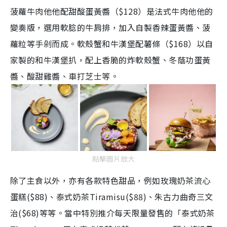
菠蘿牛肉他他配甜酸蛋黃醬（
$
128
）是法式牛肉他他的
變奏版，選用軟腍的牛肩排，加入自製香辣蛋黃醬、菠
蘿粒等手剁而成。軟殼蟹和牛漢堡配薯條（
$
168
）以自
家製的和牛漢堡扒，配上香脆的炸軟殼蟹、冬蔭功蛋黃
醬、酸甜雞醬、車打芝士等。
點擊圖片放大
除了主食以外，亦有各款特色甜品，例如玫瑰奶茶流心
蛋糕($88)、泰式奶茶Tiramisu($88)、朱古力曲奇三文
治($68)等等。當中特別推介每天限量發售的「泰式奶茶