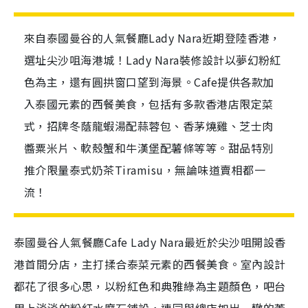
來自泰國曼谷的人氣餐廳Lady Nara近期登陸香港，
選址尖沙咀海港城！Lady Nara裝修設計以夢幻粉紅
色為主，還有圓拱窗口望到海景。Cafe提供各款加
入泰國元素的西餐美食，包括有多款香港店限定菜
式，招牌冬蔭龍蝦湯配蒜蓉包、香茅燒雞、芝士肉
醬粟米片、軟殼蟹和牛漢堡配薯條等等。甜品特別
推介限量泰式奶茶Tiramisu，無論味道賣相都一
流！
泰國曼谷人氣餐廳Cafe Lady Nara最近於尖沙咀開設香
港首間分店，主打揉合泰菜元素的西餐美食。室內設計
都花了很多心思，以粉紅色和典雅綠為主題顏色，吧台