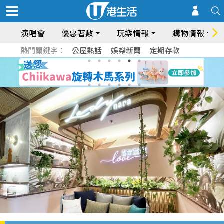
演唱會
優惠著數
玩樂情報
購物情報
熱門關鍵字：
公屋熱話
娛樂新聞
定期存款