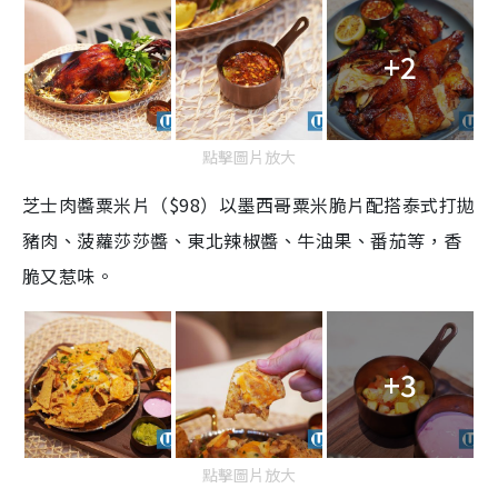
+2
點擊圖片放大
芝士肉醬粟米片（$98）以墨西哥粟米脆片配搭泰式打拋
豬肉、菠蘿莎莎醬、東北辣椒醬、牛油果、番茄等，香
脆又惹味。
+3
點擊圖片放大