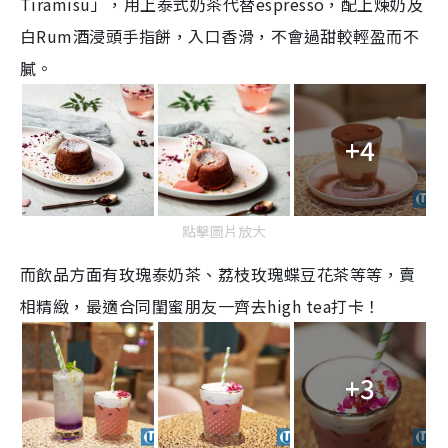
Tiramisu」，用上泰式奶茶代替espresso，配上煉奶及
白Rum酒浸頭手指餅，入口香滑，不會過甜較輕盈而不
膩。
+4
點擊圖片放大
而飲品方面有玫瑰泰奶茶、荔枝玫瑰蝶豆花茶等等，賣
相精緻，最適合同閨蜜朋友一齊去high tea打卡！
+3