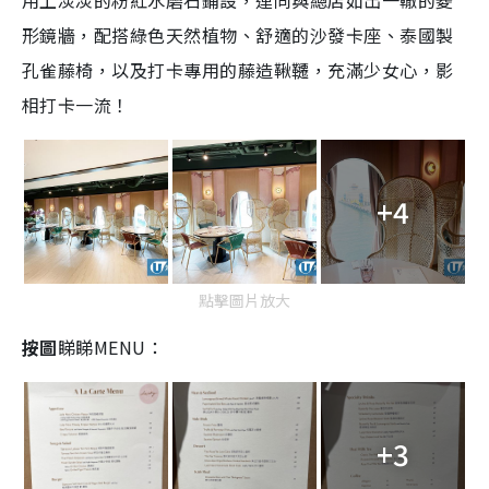
用上淡淡的粉紅水磨石鋪設，連同與總店如出一轍的菱
形鏡牆，配搭綠色天然植物、舒適的沙發卡座、泰國製
孔雀藤椅，以及打卡專用的藤造鞦韆，充滿少女心，影
相打卡一流！
+4
點擊圖片放大
按圖
睇睇MENU：
+3