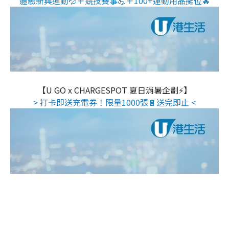
體驗新興運動💦＋競技賽事💪＋100+運動用品攤位🔥
【U GO x CHARGESPOT 夏日消暑企劃⚡】
> 打卡即送充電券！限量1000張🔋送完即止 <