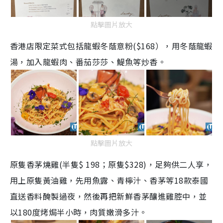
點擊圖片放大
香港店限定菜式包括龍蝦冬蔭意粉($168），用冬蔭龍蝦
湯，加入龍蝦肉、番茄莎莎、鯷魚等炒香。
點擊圖片放大
原隻香茅燒雞(半隻$ 198；原隻$328)，足夠供二人享，
用上原隻黃油雞，先用魚露、青檸汁、香茅等18款泰國
直送香料醃製過夜，然後再把新鮮香茅釀進雞腔中，並
以180度烤焗半小時，肉質嫩滑多汁。