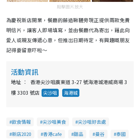
點擊圖片放大
為慶祝新店開業，餐廳的藤造鞦韆旁現正提供兩款免費
明信片，讓客人即場填寫，並由餐廳代為寄出，藉此向
愛人或親友傳遞心意，但推出日期待定，有興趣嘅朋友
記得要留意吓啦～
活動資訊
地址
香港尖沙咀廣東道 3-27 號海港城港威商場 3
樓 3303 號店
尖沙咀
海港城
飲食情報
尖沙咀美食
尖沙咀好去處
新店2020
香港cafe
甜品
曼谷
泰國