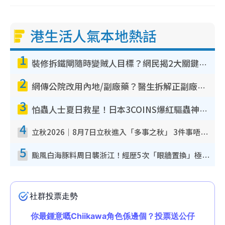
港生活人氣本地熱話
1
裝修拆鐵閘隨時變賊人目標？網民揭2大關鍵用途：裝新式等於白裝？附新舊鐵閘分別
2
網傳公院改用內地/副廠藥？醫生拆解正副廠分別 揭4類人換藥隨時出事
3
怕蟲人士夏日救星！日本3COINS爆紅驅蟲神器$45起 1招「全程免觸碰」輕鬆搞定小強
4
立秋2026｜8月7日立秋進入「多事之秋」 3件事唔做得！專家教6招開運 清枱頭／銀包納氣接好運
5
颱風白海豚料周日襲浙江！經歷5次「眼牆置換」極罕見 成登陸內地最長途颱風