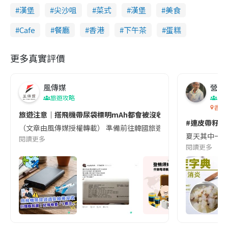
漢堡
尖沙咀
菜式
漢堡
美食
Cafe
餐廳
香港
下午茶
蛋糕
更多真實評價
風傳媒
營養教
旅遊攻略
生
香港
旅遊注意｜搭飛機帶尿袋標明mAh都會被沒收😱出發前切記檢查「1
#連皮帶籽都
（文章由風傳媒授權轉載） 準備前往韓國旅遊的民眾，近期要特別留
夏天其中一種時
閱讀更多
閱讀更多