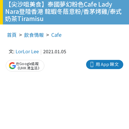
【尖沙咀美食】泰國夢幻粉色Cafe Lady
Nara登陸香港 龍蝦冬蔭意粉/香茅烤雞/泰式
奶茶Tiramisu
首頁
飲食情報
Cafe
文:
LorLor Lee
2021.01.05
在Google追蹤
用 App 睇文
《UHK 港生活》