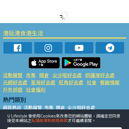
港玩港食港生活
活動展覽
市集
開倉
尖沙咀好去處
銅鑼灣好去處
元朗好去處
荃灣好去處
旺角好去處
社會
餐廳情報
戶外郊遊
社會福利
熱門類別
網民熱話
活動展覽
市集
開倉
尖沙咀好去處
銅鑼灣好去處
元朗好去處
荃灣好去處
旺角好去處
社會
U Lifestyle 會使用Cookies來改善您的網站體驗，請確定您同意
接受本網站之
私隱政策和使用條款
才可繼續瀏覽。
餐廳情報
戶外郊遊