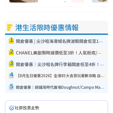
港生活限時優惠情報
1
開倉優惠 | 尖沙咀海港城名牌波鞋開倉低至1折！On鞋$899起／Joy&Peace鞋履$98起
2
CHANEL美妝限時減價低至3折！人氣粉底/唇膏/精華液低至$275！COCO香水都有平
3
開倉優惠｜尖沙咀名牌行李箱開倉低至4折！一連5日 American Tourister/ace./Hallmark $200起！
4
【8月生日優惠2026】全港85大食買玩著數攻略 自助餐/火鍋放題同行免費＋誠品/DONKI送現金券
5
開倉優惠｜銅鑼灣時代廣場Doughnut/Campo Marzio開倉低至1折！背囊、書包、手袋劈價$200起