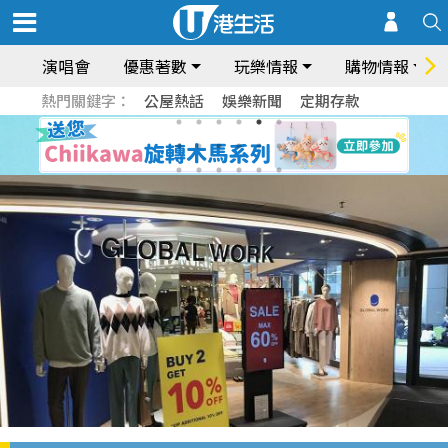
演唱會
優惠著數
玩樂情報
購物情報
熱門關鍵字：
公屋熱話
娛樂新聞
定期存款