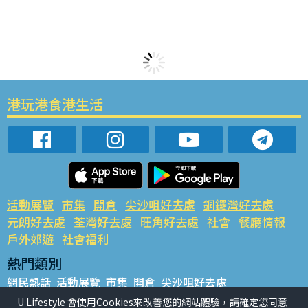
港玩港食港生活
活動展覽
市集
開倉
尖沙咀好去處
銅鑼灣好去處
元朗好去處
荃灣好去處
旺角好去處
社會
餐廳情報
戶外郊遊
社會福利
熱門類別
網民熱話
活動展覽
市集
開倉
尖沙咀好去處
銅鑼灣好去處
元朗好去處
荃灣好去處
旺角好去處
社會
U Lifestyle 會使用Cookies來改善您的網站體驗，請確定您同意