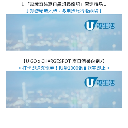
↓「森境奇緣夏日異想尋龍記」限定精品↓
↓漫遊秘境地墊、多用途旅行收納袋↓
【U GO x CHARGESPOT 夏日消暑企劃⚡】
> 打卡即送充電券！限量1000張🔋送完即止 <