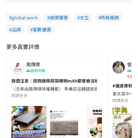
global work
減價優惠
女生
時裝服飾
品牌
著數優惠
更多真實評價
風傳媒
營養教
旅遊攻略
生
香港
旅遊注意｜搭飛機帶尿袋標明mAh都會被沒收😱出發前切記檢查「1
#連皮帶籽都
（文章由風傳媒授權轉載） 準備前往韓國旅遊的民眾，近期要特別留
夏天其中一種時
閱讀更多
閱讀更多