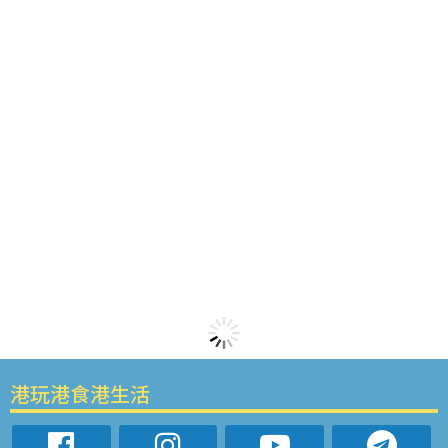
港玩港食港生活