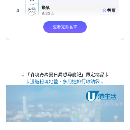
↓「森境奇緣夏日異想尋龍記」限定精品↓
↓漫遊秘境地墊、多用途旅行收納袋↓