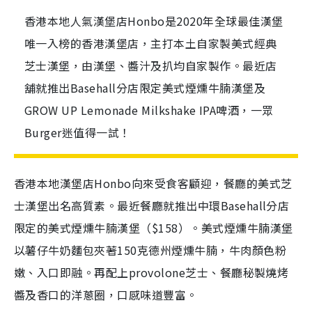
香港本地人氣漢堡店Honbo是2020年全球最佳漢堡
唯一入榜的香港漢堡店，主打本土自家製美式經典
芝士漢堡，由漢堡、醬汁及扒均自家製作。最近店
舖就推出Basehall分店限定美式煙燻牛腩漢堡及
GROW UP Lemonade Milkshake IPA啤酒，一眾
Burger迷值得一試！
香港本地漢堡店
Honbo
向來受食客顧迎，
餐廳的美式芝
士漢堡出名高質素。最近餐廳就推出中環
Basehall
分店
限定的美式煙燻牛腩漢堡（
$158
）。
美式煙燻牛腩漢堡
以薯仔牛奶麵包夾著150克德州煙燻牛腩，牛肉顏色粉
嫩、入口即融。再配上provolone芝士、餐廳秘製燒烤
醬及香口的洋蔥圈，口感味道豐富。