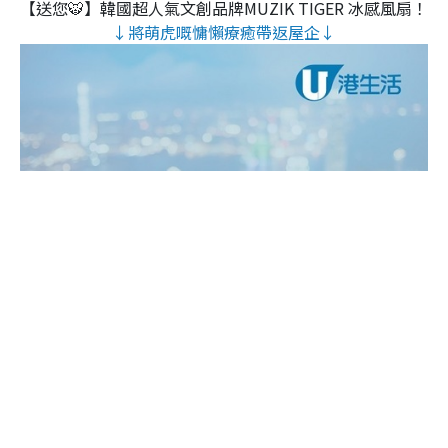
【送您🐯】韓國超人氣文創品牌MUZIK TIGER 冰感風扇！
↓將萌虎嘅慵懶療癒帶返屋企↓