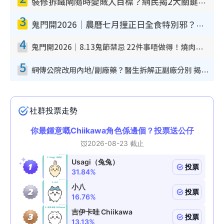
裝修拆鐵閘隨時變賊人目標？網民揭2大關鍵用途：裝新式等於白裝？附新舊鐵閘分別
3
鬼門開2026｜農曆七月撞正日全食特別邪？專家警告切忌做一事！揭4大禁忌+2招保平安
4
鬼門開2026｜8.13鬼節禁忌 22件事唔做得！燒肉、刺身要少食？半夜勿吹口哨/打呢個電話
5
網傳公院改用內地/副廠藥？醫生拆解正副廠分別 揭4類人換藥隨時出事