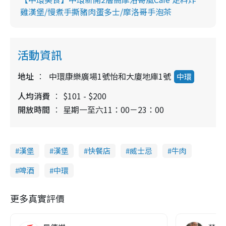
雞漢堡/慢煮手撕豬肉蛋多士/摩洛哥手泡茶
活動資訊
地址
中環康樂廣場1號怡和大廈地庫1號
中環
人均消費
$101 - $200
開放時間
星期一至六11：00－23：00
漢堡
漢堡
快餐店
威士忌
牛肉
啤酒
中環
更多真實評價