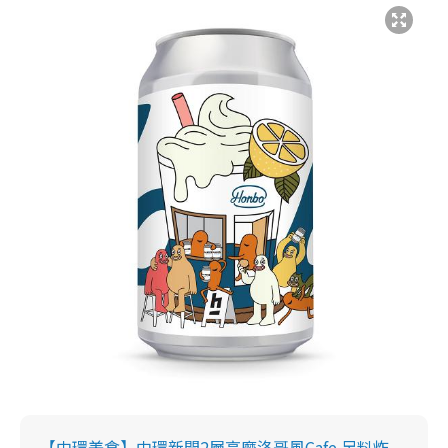
【中環美食】中環新開2層高摩洛哥風Cafe 足料炸