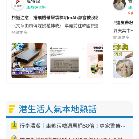
風傳媒
營養教
旅遊攻略
生
香港
旅遊注意｜搭飛機帶尿袋標明mAh都會被沒收😱出發前切記檢查「1
#連皮帶籽都
（文章由風傳媒授權轉載） 準備前往韓國旅遊的民眾，近期要特別留
夏天其中一種時
閱讀更多
閱讀更多
港生活人氣本地熱話
1
行李清潔｜車轆污糟過馬桶58倍！專家警告忌用酒精抹 教1招免污手除菌
2