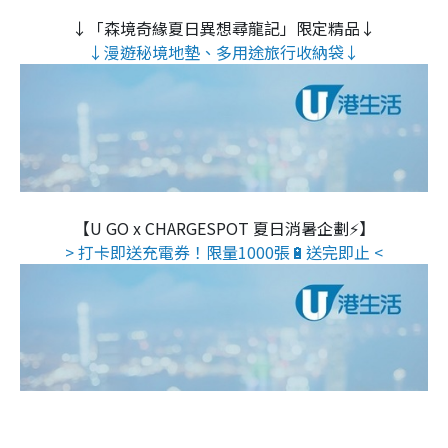
↓「森境奇緣夏日異想尋龍記」限定精品↓
↓漫遊秘境地墊、多用途旅行收納袋↓
【U GO x CHARGESPOT 夏日消暑企劃⚡】
> 打卡即送充電券！限量1000張🔋送完即止 <