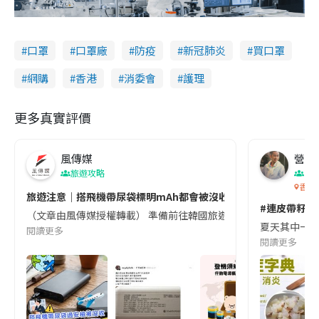
口罩
口罩廠
防疫
新冠肺炎
買口罩
網購
香港
消委會
護理
更多真實評價
風傳媒
營養教
旅遊攻略
生
香港
旅遊注意｜搭飛機帶尿袋標明mAh都會被沒收😱出發前切記檢查「1
#連皮帶籽都
（文章由風傳媒授權轉載） 準備前往韓國旅遊的民眾，近期要特別留
夏天其中一種時
閱讀更多
閱讀更多