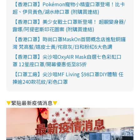
【香港口罩】Pokémon寵物小精靈口罩登場！比卡
超、伊貝黃色/湖水綠口罩 (附購買連結)
【香港口罩】美少女戰士口罩新登場！ 超靚變身器/
露娜/阿提密斯印花圖案 (附購買連結)
【香港口罩】時尚口罩MaskOn首間概念店進駐銅鑼
灣 梵高藍/嬉皮士黃/侘寂灰/日和粉紅6大色調
【香港口罩】尖沙咀OxyAIR Mask自選七色彩虹口
罩 12星座口罩/開幕優惠低至85折
【口罩工廠】尖沙咀MF Living $98口罩DIY體驗 任
揀逾240款花紋/彩色口罩
▼
緊貼最新疫情消息
▼