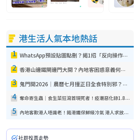
港生活人氣本地熱話
1
WhatsApp預設貼圖點刪？揭1招「反向操作」還原簡潔介面 附3步實測教學
2
香港山邊鐵閘邊門大開？內地客困惑意義何在！網民神回覆：呢種叫法理性防禦
3
鬼門開2026｜農曆七月撞正日全食特別邪？專家警告切忌做一事！揭4大禁忌+2招保平安
4
奪命寄生蟲｜食生菜狂瀉首現死者！疫潮惡化錄1.8萬宗病例 揭洗菜3大謬誤
5
內地客歎港人唔識老！揭港鐵保鮮級冷氣 港人求放過：咪投訴