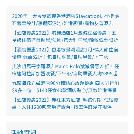
2020年十大最受歡迎香港酒店Staycation排行榜 雲
石奢華設計/無邊際泳池/維港靚景/寵物友善酒店
【酒店優惠2021】港麗酒店1月激減住宿優惠！五
星級住宿連自助餐/法國/意大利午餐/晚餐低至43折
【酒店優惠2021】香港愉景灣酒店1月/情人節住宿
優惠 低至52折！包自助晚餐/自助早餐/下午茶
尖沙咀馬哥孛羅酒店Marco Polo激減優惠25折！任
宿連阿拉斯加蟹晚餐/下午茶/自助早餐人均$895起
九龍海逸君綽酒店90分鐘點心放題優惠 四人同行加
$9多一位！$143任食40款酒店點心/無敵維港海景
【酒店優惠2021】赤柱東方酒店｢毛孩假期｣住宿優
惠！入住1200呎套房連露台+按摩浴缸浸花瓣浴
活動資訊