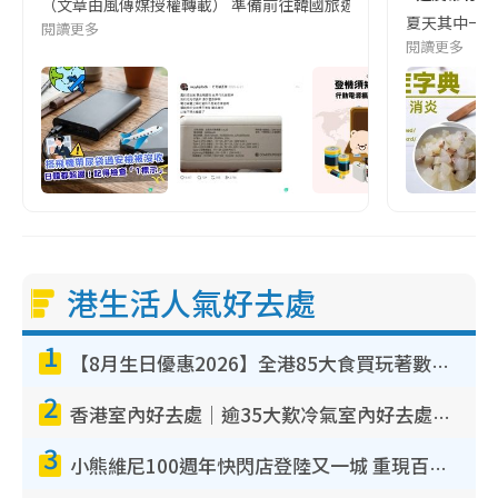
（文章由風傳媒授權轉載） 準備前往韓國旅遊的民眾，近期要特別留
夏天其中一種時
閱讀更多
閱讀更多
港生活人氣好去處
1
【8月生日優惠2026】全港85大食買玩著數攻略 自助餐/火鍋放題同行免費＋誠品/DONKI送現金券
2
香港室內好去處｜逾35大歎冷氣室內好去處推介 室內活動免費避雨無懼落雨
3
小熊維尼100週年快閃店登陸又一城 重現百畝森林經典場景／獨家限定盲盒登場／專屬DIY香水