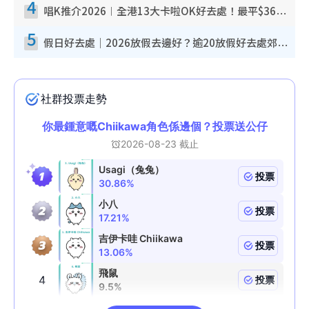
4
唱K推介2026︱全港13大卡啦OK好去處！最平$36起 日文K都有！(附地址+收費詳情)
5
假日好去處｜2026放假去邊好？逾20放假好去處郊外/秘景 休閒半日或一日遊