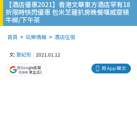
【酒店優惠2021】香港文華東方酒店罕有18
折限時快閃優惠 包米芝蓮扒房晚餐嘆威靈頓
牛柳/下午茶
首頁
玩樂情報
酒店住宿
文:
劉紀彤
2021.01.12
在Google追蹤
用 App 睇文
《UHK 港生活》