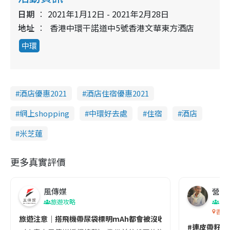
日期
2021年1月12日 - 2021年2月28日
地址
香港中環干諾道中5號香港文華東方酒店
中環
酒店優惠2021
酒店住宿優惠2021
網上shopping
中環好去處
住宿
酒店
米芝蓮
更多真實評價
風傳媒
營養教
旅遊攻略
生
香港
旅遊注意｜搭飛機帶尿袋標明mAh都會被沒收😱出發前切記檢查「1
#連皮帶籽都