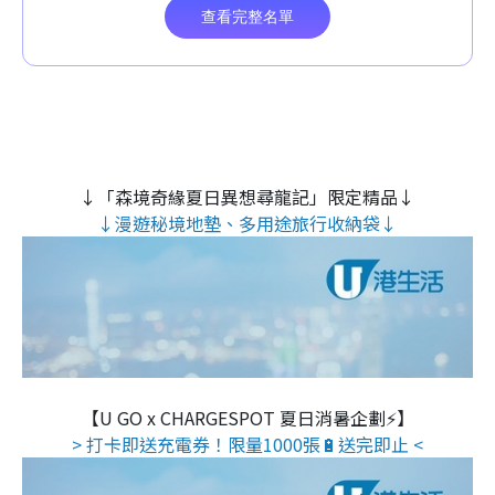
↓「森境奇緣夏日異想尋龍記」限定精品↓
↓漫遊秘境地墊、多用途旅行收納袋↓
【U GO x CHARGESPOT 夏日消暑企劃⚡】
> 打卡即送充電券！限量1000張🔋送完即止 <