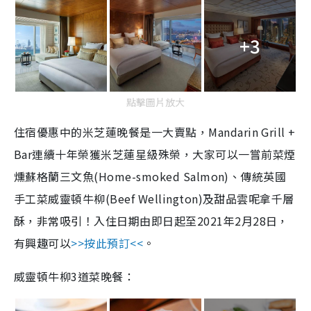
+3
點擊圖片放大
住宿優惠中的米芝蓮晚餐是一大賣點，Mandarin Grill +
Bar連續十年榮獲米芝蓮星級殊榮，大家可以一嘗前菜煙
燻蘇格蘭三文魚(Home-smoked Salmon)、傳統英國
手工菜威靈頓牛柳(Beef Wellington)及甜品雲呢拿千層
酥，非常吸引！入住日期由即日起至2021年2月28日，
有興趣可以
>>按此預訂<<
。
威靈頓牛柳3道菜晚餐：