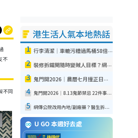
港生活人氣本地熱話
1
過
行李清潔｜車轆污糟過馬桶58倍！專家警告忌用酒精抹 教1招免污手除菌
友不
2
裝修拆鐵閘隨時變賊人目標？網民揭2大關鍵用途：裝新式等於白裝？附新舊鐵閘分別
3
鬼門開2026｜農曆七月撞正日全食特別邪？專家警告切忌做一事！揭4大禁忌+2招保平安
4
製不同
鬼門開2026｜8.13鬼節禁忌 22件事唔做得！燒肉、刺身要少食？半夜勿吹口哨/打呢個電話
5
網傳公院改用內地/副廠藥？醫生拆解正副廠分別 揭4類人換藥隨時出事
U GO 本週好去處