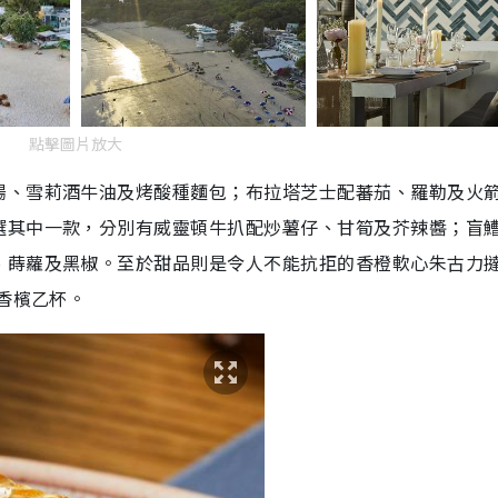
點擊圖片放大
腸、雪莉酒牛油及烤酸種麵包；布拉塔芝士配蕃茄、羅勒及火
選其中一款，分別有威靈頓牛扒配炒薯仔、甘筍及芥辣醬；盲
、蒔蘿及黑椒。至於甜品則是令人不能抗拒的香橙軟心朱古力
用香檳乙杯。