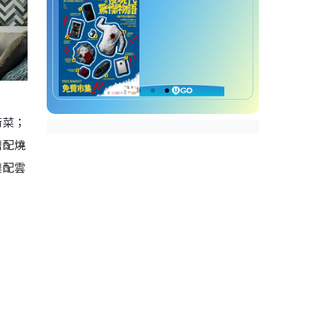
箭菜；
鰽配燒
撻配雲