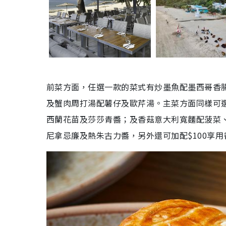
前菜方面，任選一款的菜式有炒墨魚配墨西哥香
及蟹肉周打湯配薯仔及歐芹湯。主菜方面同樣可
西蘭花苗及莎莎青醬；及香菇意大利寬麵配菠菜
尼拿忌廉及熱朱古力醬，另外還可加配$100享