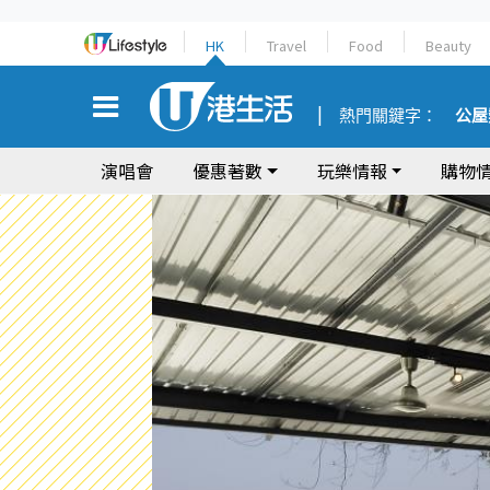
HK
Travel
Food
Beauty
熱門關鍵字：
公屋
演唱會
優惠著數
玩樂情報
購物