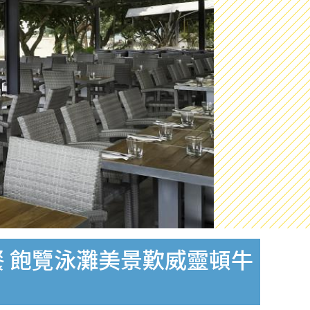
套餐 飽覽泳灘美景歎威靈頓牛