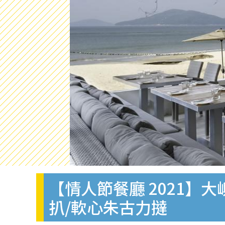
【情人節餐廳 2021】
扒/軟心朱古力撻