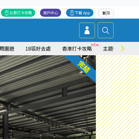
社群打卡攻略
商戶中心
下載 App
繁
简
周圍遊
18區好去處
香港打卡攻略
主題特集