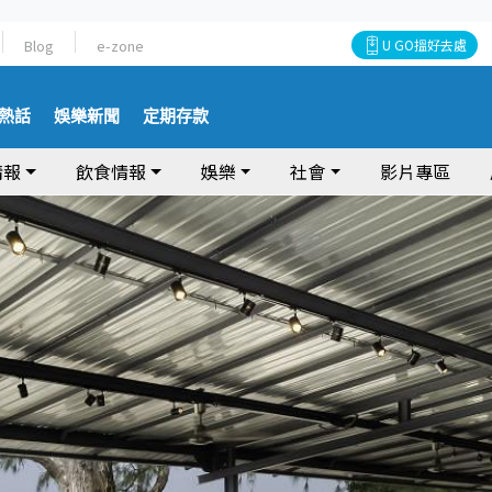
Blog
e-zone
U GO搵好去處
熱話
娛樂新聞
定期存款
情報
飲食情報
娛樂
社會
影片專區