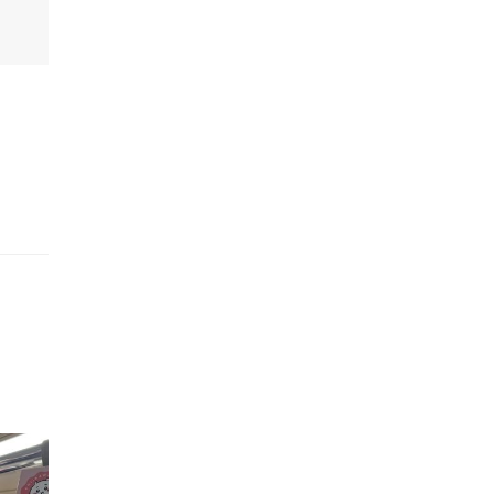
的職員,但其實暗地裡是負責處決逃過法網罪犯的阻擊手｡ 劇情從柳寶娜結束