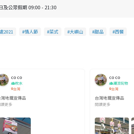
及公眾假期 09:00 - 21:30
2021
情人節
菜式
大嶼山
甜品
西餐
co co
co co
吹水
潮流玩物
台灣
台灣
台灣地鐵宣傳品
台灣地鐵宣傳品
本改編自同名網絡漫畫,故事主軸圍繞女主角柳寶娜 —— 表面上是一間公司
閱讀更多
閱讀更多