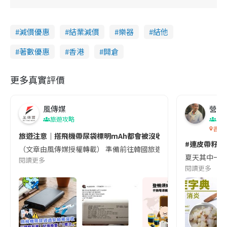
減價優惠
結業減價
樂器
結他
著數優惠
香港
開倉
更多真實評價
風傳媒
營養教
旅遊攻略
生
香港
旅遊注意｜搭飛機帶尿袋標明mAh都會被沒收😱出發前切記檢查「1
#連皮帶籽都
（文章由風傳媒授權轉載） 準備前往韓國旅遊的民眾，近期要特別留
夏天其中一種時
閱讀更多
閱讀更多