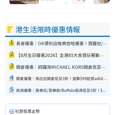
港生活限時優惠情報
1
長者優惠｜OK便利店推樂悠咭優惠！買麵包/牛奶/保健品拍卡即減
2
【8月生日優惠2026】全港85大食買玩著數攻略 自助餐/火鍋放題同行免費＋誠品/DONKI送現金券
3
開倉優惠｜銅鑼灣MICHAEL KORS開倉低至17折！直擊$500起買手袋/銀包/鞋款 必買經典Jet Set系列
4
開倉優惠｜馬拉松開倉低至3折！直擊$99起買adidas／New Balance／Puma鞋款 STANLEY保溫杯劈價至$119起
5
廚具優惠｜普樂氏/意美廚/Buffalo廚具低至3折！$89起買煎鍋／炒鑊／個人鍋 同場小家電激減至$99起