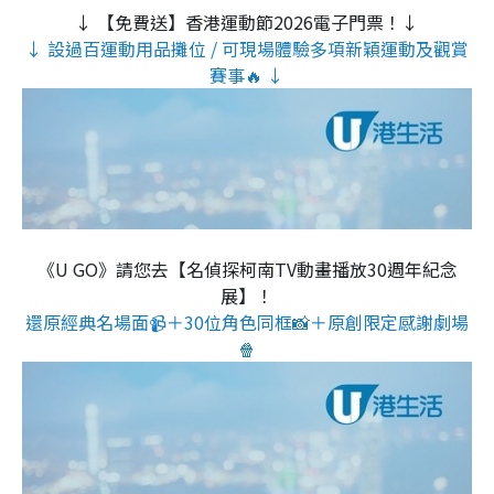
↓ 【免費送】香港運動節2026電子門票！↓
↓ 設過百運動用品攤位 / 可現場體驗多項新穎運動及觀賞
賽事🔥 ↓
《U GO》請您去【名偵探柯南TV動畫播放30週年紀念
展】！
還原經典名場面📹＋30位角色同框📸＋原創限定感謝劇場
🍿