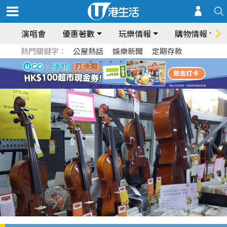
演唱會
優惠著數
玩樂情報
購物情報
熱門關鍵字：
公屋熱話
娛樂新聞
定期存款