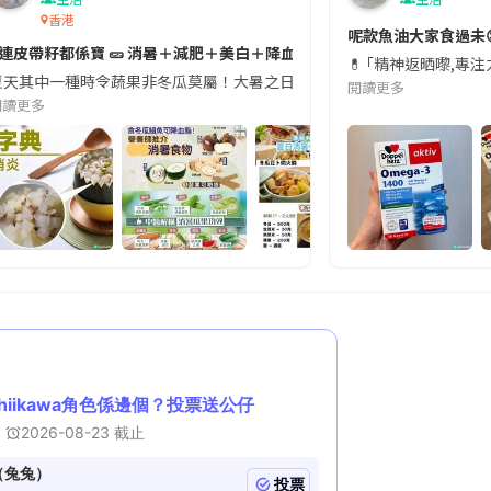
香港
切記檢查「1標示」🚨
呢款魚油大家食過未
#連皮帶籽都係寶 🥒 消暑＋減肥＋美白＋降血脂
近期要特別留意隨身行李中的行動電源。一名旅客日前在機場安檢時，明明攜
💊 ｢精神返晒嚟,專
天其中一種時令蔬果非冬瓜莫屬！大暑之日，點都要飲碗冬瓜湯消暑解渴！除了解暑，冬瓜仲有
閱讀更多
閱讀更多