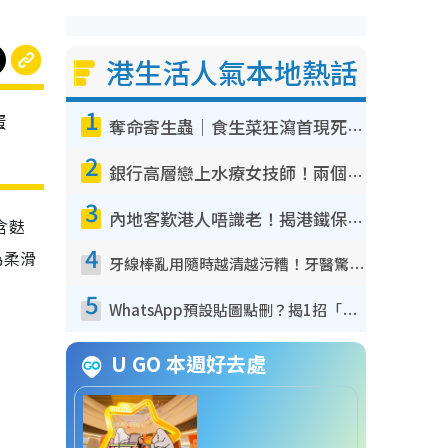
港生活人氣本地熱話
1
蛋
奪命寄生蟲｜食生菜狂瀉首現死者！疫潮惡化錄1.8萬宗病例 揭洗菜3大謬誤
2
銀行高層戀上水療女技師！兩個月借128萬驚覺「沉船」沉落火海 揭背後疑似邪教操控賣淫
3
內地客歎港人唔識老！揭港鐵保鮮級冷氣 港人求放過：咪投訴
含麩
4
為柔滑
牙線棒亂用隨時越清越污糟！牙醫驚揭盲目過戶細菌恐致蛀牙：呢種先係日常真保養
5
WhatsApp預設貼圖點刪？揭1招「反向操作」還原簡潔介面 附3步實測教學
U GO 本週好去處