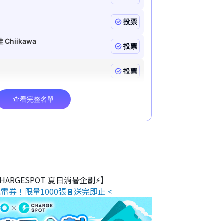
 CHARGESPOT 夏日消暑企劃⚡】
電券！限量1000張🔋送完即止 <