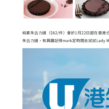
純素朱古力撻（
$62/
件）會於
1
月
22
日起在香港
朱古力撻，有興趣記得
mark
定時間去試試Lady 