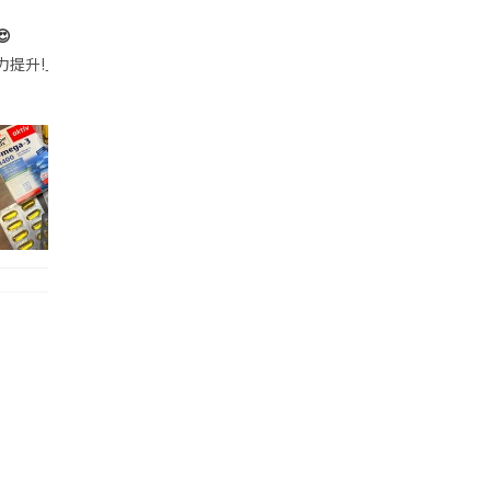

帶的行動電源機身已標示「10000mAh」，卻仍被要求當場丟棄，讓他
注力提升!｣ 長時間對住電腦､剪片寫稿,成日覺得眼睛乾澀､腦袋好似｢斷線｣｡試咗
好多鮮為人知嘅好處：減肥、消水腫、降血脂、美白養顏👇 冬瓜5大功效✨ 1️⃣ 利尿