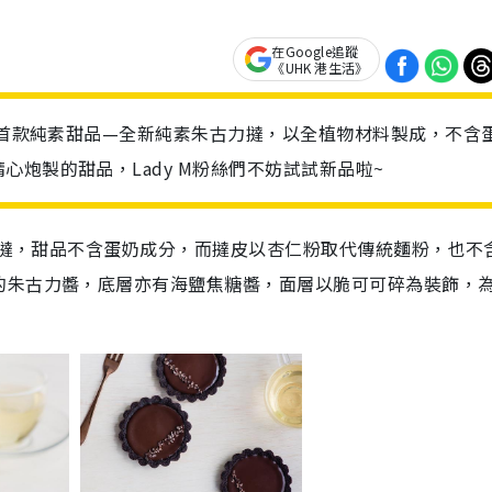
在Google追蹤
《UHK 港生活》
推出首款純素甜品—全新純素朱古力撻，以全植物材料製成，不含
炮製的甜品，Lady M粉絲們不妨試試新品啦~
古力撻，甜品不含蛋奶成分，而撻皮以杏仁粉取代傳統麵粉，也不
的朱古力醬，底層亦有海鹽焦糖醬，面層以脆可可碎為裝飾，