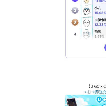
【U GO x
> 打卡即送充