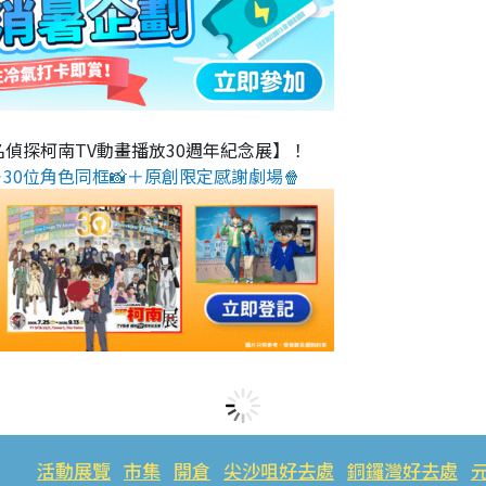
名偵探柯南TV動畫播放30週年紀念展】！
30位角色同框📸＋原創限定感謝劇場🍿
活動展覽
市集
開倉
尖沙咀好去處
銅鑼灣好去處