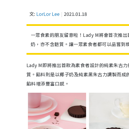
文:
LorLor Lee
2021.01.18
一眾食素的朋友留意啦！Lady M將會首次
奶，亦不含麩質。讓一眾素食者都可以品嘗到精心
Lady M即將推出首款為素食者設計的純素朱
質。餡料則是以椰子奶及純素黑朱古力調製而成
餡料增添豐富口感。