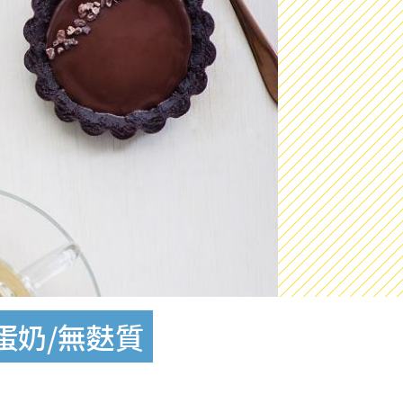
蛋奶/無麩質