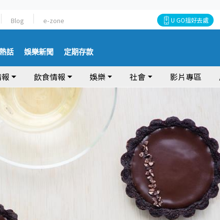
Blog
e-zone
U GO搵好去處
熱話
娛樂新聞
定期存款
情報
飲食情報
娛樂
社會
影片專區