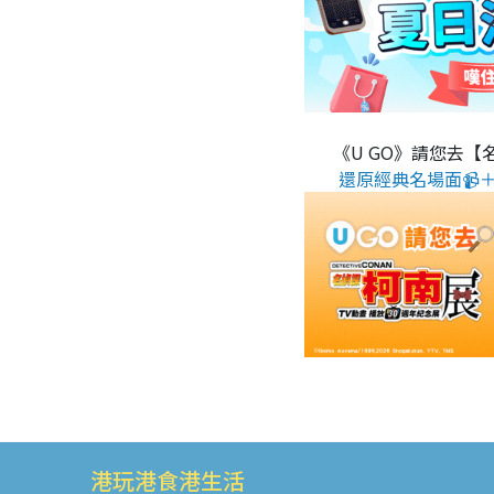
《U GO》請您去【
還原經典名場面📹＋
港玩港食港生活