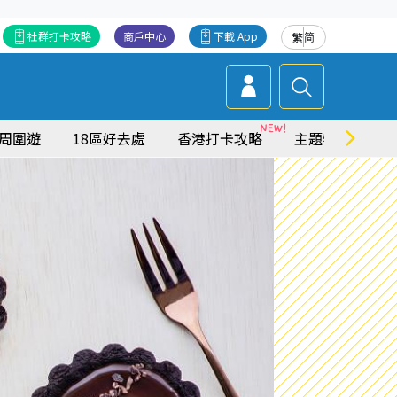
社群打卡攻略
商戶中心
下載 App
繁
简
周圍遊
18區好去處
香港打卡攻略
主題特集