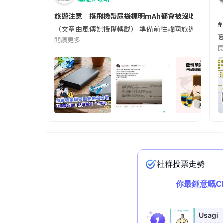
旅遊注意｜搭飛機帶尿袋標明mAh都會被沒收😱出發前
（文章由風傳媒授權轉載） 準備前往韓國旅遊的民眾，
夏
閱讀更多