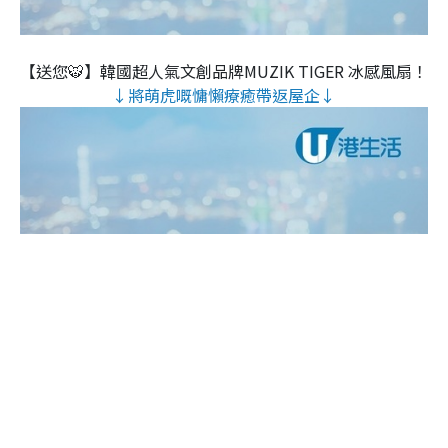
【送您🐯】韓國超人氣文創品牌MUZIK TIGER 冰感風扇！
↓將萌虎嘅慵懶療癒帶返屋企↓