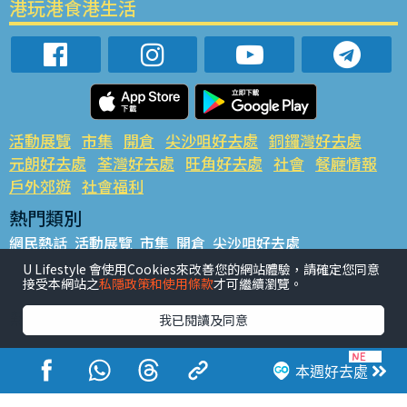
港玩港食港生活
活動展覽
市集
開倉
尖沙咀好去處
銅鑼灣好去處
元朗好去處
荃灣好去處
旺角好去處
社會
餐廳情報
戶外郊遊
社會福利
熱門類別
網民熱話
活動展覽
市集
開倉
尖沙咀好去處
銅鑼灣好去處
元朗好去處
荃灣好去處
旺角好去處
社會
U Lifestyle 會使用Cookies來改善您的網站體驗，請確定您同意
接受本網站之
私隱政策和使用條款
才可繼續瀏覽。
餐廳情報
戶外郊遊
熱門標籤
我已閱讀及同意
#UGO搵好去處
#人氣活動推介
#美食社群熱話
#親子玩樂好去處
#ULifestyle應用程式
#限時搶
本週好去處
#UJetso禮物放送
#ULifestyle商戶中心
#著數
#網絡熱話