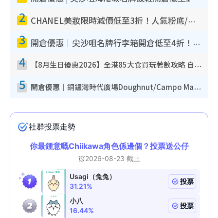
2
CHANEL美妝限時減價低至3折！人氣粉底/唇膏/精華液低至$275！COCO香水都有平
3
開倉優惠｜尖沙咀名牌行李箱開倉低至4折！一連5日 American Tourister/ace./Hallmark $200起！
4
【8月生日優惠2026】全港85大食買玩著數攻略 自助餐/火鍋放題同行免費＋誠品/DONKI送現金券
5
開倉優惠｜銅鑼灣時代廣場Doughnut/Campo Marzio開倉低至1折！背囊、書包、手袋劈價$200起