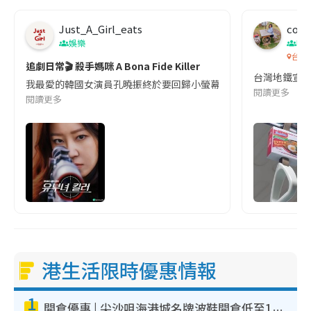
Just_A_Girl_eats
co c
娛樂
吹
台灣
追劇日常🎬 殺手媽咪 A Bona Fide Killer
台灣地鐵宣
我最愛的韓國女演員孔曉振終於要回歸小螢幕啦!這次的劇本改編自同名
閱讀更多
閱讀更多
港生活限時優惠情報
1
開倉優惠 | 尖沙咀海港城名牌波鞋開倉低至1折！On鞋$899起／Joy&Peace鞋履$98起