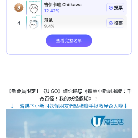
【新會員限定】《U GO》請你睇👹《蠟筆小新劇場版：千
奇百怪！我的妖怪假期》！
↓一齊睇下小新同妖怪朋友們點樣聯手拯救屋企人啦↓