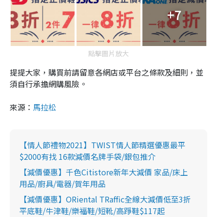
+7
點擊圖片放大
提提大家，購買前請留意各網店或平台之條款及細則，並
須自行承擔網購風險。
來源：
馬拉松
【情人節禮物2021】TWIST情人節精選優惠最平
$2000有找 16款減價名牌手袋/銀包推介
【減價優惠】千色Citistore新年大減價 家品/床上
用品/廚具/電器/賀年用品
【減價優惠】ORiental TRaffic全線大減價低至3折
平底鞋/牛津鞋/樂福鞋/短靴/高踭鞋$117起